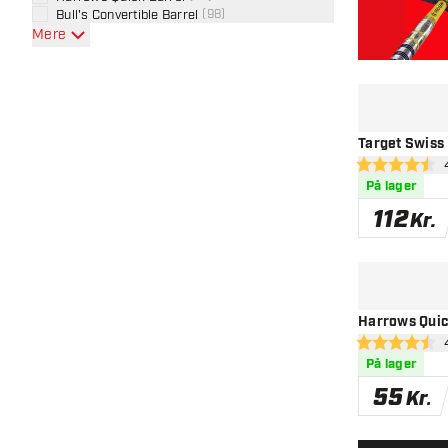
Bull's Convertible Barrel
(
98
)
Mere
Target Swiss 
åb
4.5 bedømmels
På lager
112
Kr.
Harrows Quic
åbn
4.5 bedømmels
På lager
55
Kr.