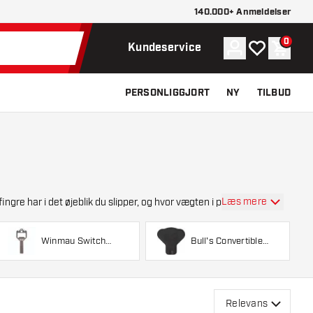
140.000+ Anmeldelser
0
Konto
Min ønskelist
Indkøb
Kundeservice
PERSONLIGGJORT
NY
TILBUD
Læs mere
ingre har i det øjeblik du slipper, og hvor vægten i p
Winmau Switch
Bull's Convertible
Points
Points
Relevans