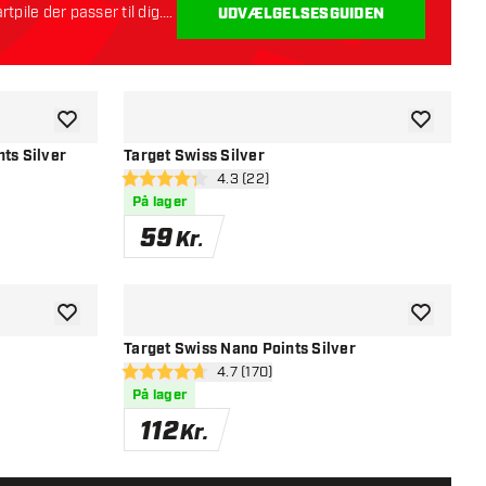
rtpile der passer til dig.
UDVÆLGELSESGUIDEN
tilføje til ønskeliste
tilføje til ø
ts Silver
Target Swiss Silver
nel
åbn anmeldelsespanel
4.3 (22)
4.3 bedømmelsesstjerner
På lager
59
Kr.
tilføje til ønskeliste
tilføje til ø
d
Target Swiss Nano Points Silver
nel
åbn anmeldelsespanel
4.7 (170)
4.7 bedømmelsesstjerner
På lager
112
Kr.