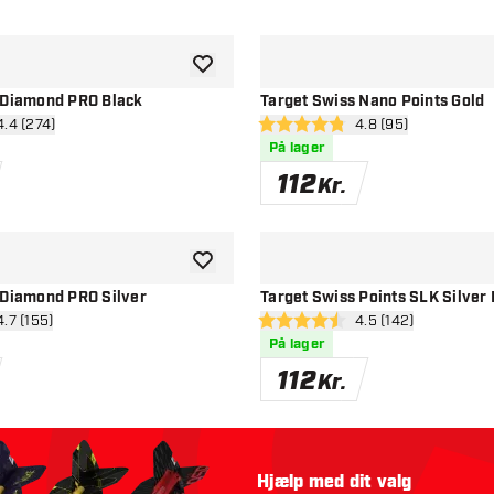
tilføje til ønskeliste
 Diamond PRO Black
Target Swiss Nano Points Gold
n anmeldelsespanel
4.4 (274)
åbn anmeldelsespa
4.8 (95)
esstjerner
4.8 bedømmelsesstjerner
På lager
112
Kr.
tilføje til ønskeliste
 Diamond PRO Silver
Target Swiss Points SLK Silver 
n anmeldelsespanel
4.7 (155)
åbn anmeldelsespa
4.5 (142)
sstjerner
4.5 bedømmelsesstjerner
På lager
112
Kr.
Hjælp med dit valg