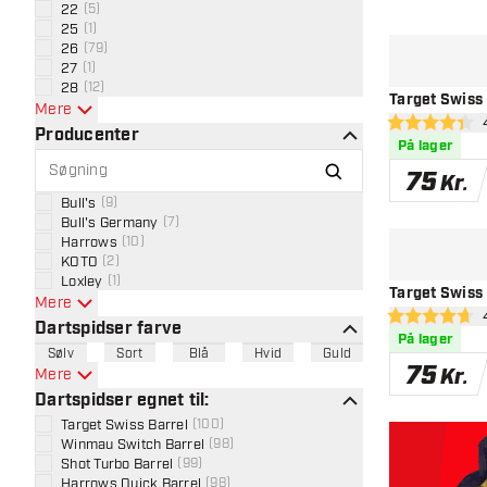
22
(
5
)
25
(
1
)
26
(
79
)
27
(
1
)
28
(
12
)
Target Swiss
Mere
åb
4.4 bedømmels
Producenter
På lager
75
Kr.
Bull's
(
9
)
Bull's Germany
(
7
)
Harrows
(
10
)
KOTO
(
2
)
Loxley
(
1
)
Target Swiss
Mere
åb
4.7 bedømmelse
Dartspidser farve
På lager
Sølv
Sort
Blå
Hvid
Guld
75
Kr.
Mere
Dartspidser egnet til:
Target Swiss Barrel
(
100
)
Winmau Switch Barrel
(
98
)
Shot Turbo Barrel
(
99
)
Harrows Quick Barrel
(
98
)