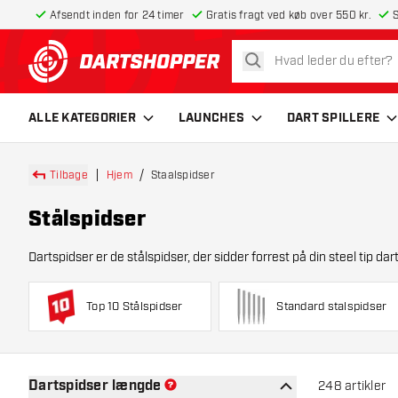
Afsendt inden for 24 timer
Gratis fragt ved køb over 550 kr.
S
søg
tilbage til forsiden
ALLE KATEGORIER
LAUNCHES
DART SPILLERE
Tilbage
Hjem
Staalspidser
Stålspidser
Dartspidser er de stålspidser, der sidder forrest på din steel tip dar
Top 10 Stålspidser
Standard stalspidser
Dartspidser længde
248
artikler