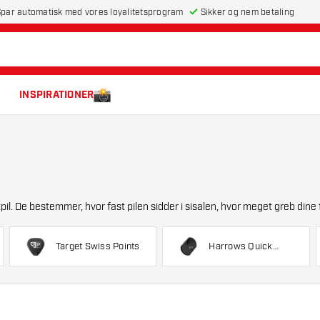
par automatisk med vores loyalitetsprogram
Sikker og nem betaling
INSPIRATIONER
tpil. De bestemmer, hvor fast pilen sidder i sisalen, hvor meget greb dine f
Target Swiss Points
Harrows Quick
Points