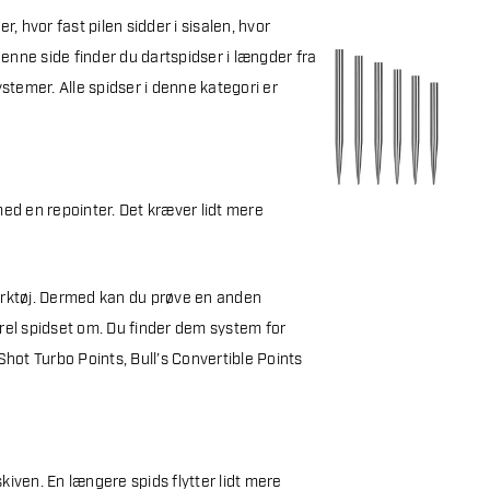
r, hvor fast pilen sidder i sisalen, hvor
 denne side finder du dartspidser i længder fra
stemer. Alle spidser i denne kategori er
 med en repointer.
Det kræver lidt mere
ærktøj. Dermed kan du prøve en anden
rrel spidset om.
Du finder dem system for
hot Turbo Points, Bull’s Convertible Points
iven. En længere spids flytter lidt mere