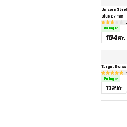
Unicorn Steel
Blue 27 mm
åbn
3 bedømmelses
På lager
104
Kr.
Target Swiss 
åb
4.8 bedømmels
På lager
112
Kr.