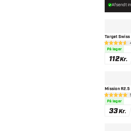
Afsendt in
Target Swiss
åb
4.6 bedømmels
På lager
112
Kr.
Mission R2.5 
åbn
5 bedømmelses
På lager
33
Kr.