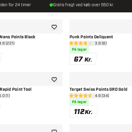
den for 24 timer
Gratis fragt ved køb over 550 kr.
tilføje til ønskeliste
 Nano Points Black
Punk Points Deliquent
n anmeldelsespanel
4.6 (221)
åbn anmeldelsespan
3.8 (8)
esstjerner
3.8 bedømmelsesstjerner
På lager
67
Kr.
tilføje til ønskeliste
Rapid Point Tool
Target Swiss Points GRD Gold
 anmeldelsespanel
5.0 (1)
åbn anmeldelsespa
4.6 (34)
stjerner
4.6 bedømmelsesstjerner
På lager
112
Kr.