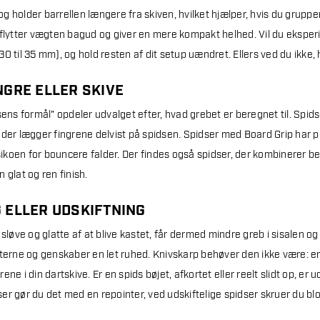
 holder barrellen længere fra skiven, hvilket hjælper, hvis du grupper
 flytter vægten bagud og giver en mere kompakt helhed. Vil du eksper
0 til 35 mm), og hold resten af dit setup uændret. Ellers ved du ikke, 
NGRE ELLER SKIVE
sens formål" opdeler udvalget efter, hvad grebet er beregnet til. Spid
ere der lægger fingrene delvist på spidsen. Spidser med Board Grip har 
isikoen for bouncere falder. Der findes også spidser, der kombinerer beg
 glat og ren finish.
G ELLER UDSKIFTNING
 sløve og glatte af at blive kastet, får dermed mindre greb i sisalen o
terne og genskaber en let ruhed. Knivskarp behøver den ikke være: en sp
rene i din dartskive.
Er en spids bøjet, afkortet eller reelt slidt op, er
r gør du det med en repointer, ved udskiftelige spidser skruer du blot