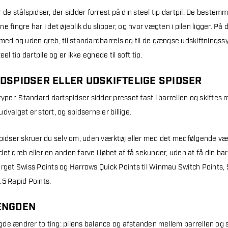
 de stålspidser, der sidder forrest på din steel tip dartpil. De bestemme
e fingre har i det øjeblik du slipper, og hvor vægten i pilen ligger. På
 med og uden greb, til standardbarrels og til de gængse udskiftningssy
eel tip dartpile og er ikke egnede til soft tip.
DSPIDSER ELLER UDSKIFTELIGE SPIDSER
typer. Standard dartspidser sidder presset fast i barrellen og skiftes
dvalget er stort, og spidserne er billige.
spidser skruer du selv om, uden værktøj eller med det medfølgende v
et greb eller en anden farve i løbet af få sekunder, uden at få din ba
arget Swiss Points og Harrows Quick Points til Winmau Switch Points, S
.5 Rapid Points.
ÆNGDEN
de ændrer to ting: pilens balance og afstanden mellem barrellen og sk