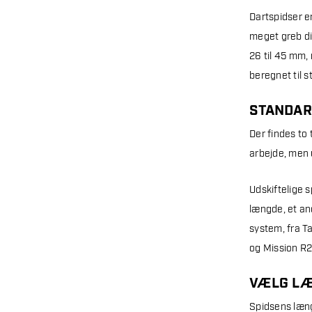
Dartspidser er
meget greb din
26 til 45 mm,
beregnet til st
STANDAR
Der findes to 
arbejde, men u
Udskiftelige 
længde, et and
system, fra T
og Mission R2
VÆLG L
Spidsens læng