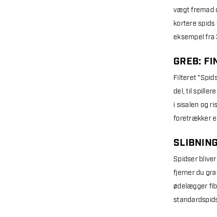
vægt fremad og
kortere spids
eksempel fra 3
GREB: FI
Filteret "Spid
del, til spill
i sisalen og r
foretrækker en
SLIBNIN
Spidser bliver
fjerner du gra
ødelægger fib
standardspidse