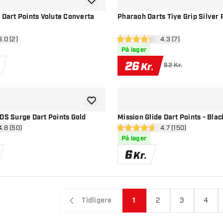
tilføje til ønskeliste
 Dart Points Volute Converta
Pharaoh Darts Tiye Grip Silver 
 anmeldelsespanel
3.0 (2)
åbn anmeldelsespan
4.3 (7)
stjerner
4.3 bedømmelsesstjerner
På lager
26
Kr.
52 Kr.
tilføje til ønskeliste
DS Surge Dart Points Gold
Mission Glide Dart Points - Blac
n anmeldelsespanel
4.8 (50)
åbn anmeldelsespa
4.7 (150)
esstjerner
4.7 bedømmelsesstjerner
På lager
6
Kr.
Tidligere
1
2
3
4