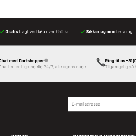
Gratis
fragt ved køb over 550 kr.
Sikker og nem
betaling
Chat med Dartshopper
Ring til os +31
Kundeservice ikke tilgængelig
Chatten er tilgængelig 24/7, alle ugens dage
Tilgængelig på