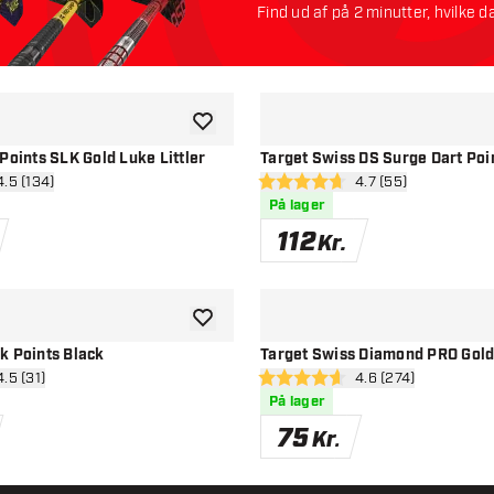
Find ud af på 2 minutter, hvilke da
Lad os starte:
tilføje til ønskeliste
Points SLK Gold Luke Littler
Target Swiss DS Surge Dart Poin
n anmeldelsespanel
4.5 (134)
åbn anmeldelsespa
4.7 (55)
esstjerner
4.7 bedømmelsesstjerner
På lager
112
Kr.
tilføje til ønskeliste
k Points Black
Target Swiss Diamond PRO Gol
 anmeldelsespanel
4.5 (31)
åbn anmeldelsespa
4.6 (274)
esstjerner
4.6 bedømmelsesstjerner
På lager
75
Kr.