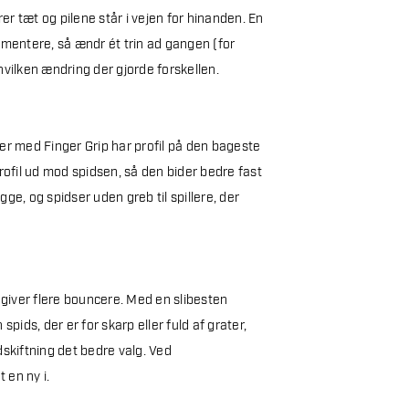
er tæt og pilene står i vejen for hinanden. En
imentere, så ændr ét trin ad gangen (for
hvilken ændring der gjorde forskellen.
ser med Finger Grip har profil på den bageste
profil ud mod spidsen, så den bider bedre fast
ge, og spidser uden greb til spillere, der
g giver flere bouncere. Med en slibesten
ids, der er for skarp eller fuld af grater,
 udskiftning det bedre valg. Ved
 en ny i.