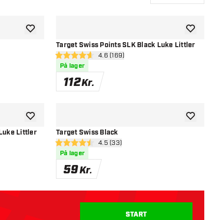
tilføje til ønskeliste
tilføje til ø
Target Swiss Points SLK Black Luke Littler
nel
åbn anmeldelsespanel
4.6 (169)
4.6 bedømmelsesstjerner
På lager
112
Kr.
tilføje til ønskeliste
tilføje til ø
Luke Littler
Target Swiss Black
nel
åbn anmeldelsespanel
4.5 (33)
4.5 bedømmelsesstjerner
På lager
59
Kr.
START