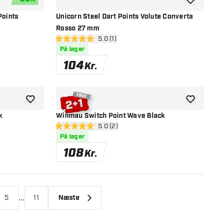
tilføje til ønskeliste
tilføje til ø
Points
Unicorn Steel Dart Points Volute Converta
Rosso 27 mm
el
åbn anmeldelsespanel
5.0 (1)
5 bedømmelsesstjerner
På lager
104
Kr.
tilføje til ønskeliste
tilføje til ø
k
Winmau Switch Point Wave Black
nel
åbn anmeldelsespanel
5.0 (2)
5 bedømmelsesstjerner
På lager
108
Kr.
...
5
11
Næste