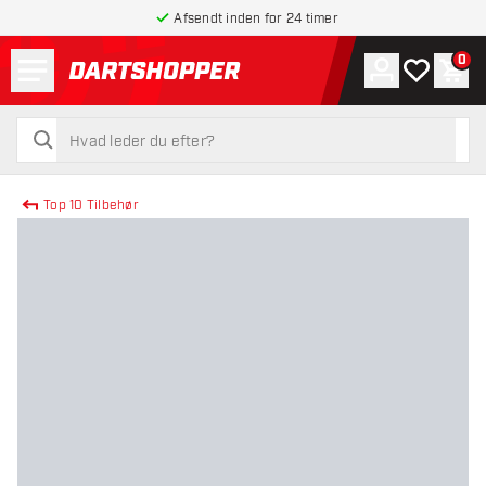
Afsendt inden for 24 timer
Menu
0
Konto
Min ønskel
Indk
tilbage til forsiden
søg
søg
Top 10 Tilbehør