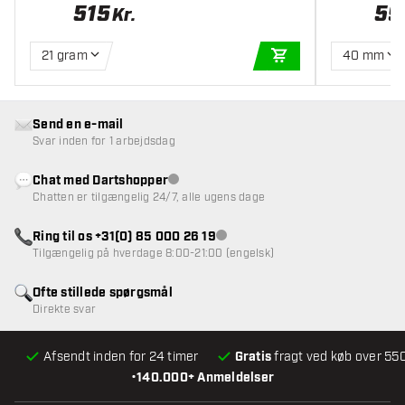
515
59
Kr.
21 gram
40 mm
TILFØJ TIL KURV
Send en e-mail
Svar inden for 1 arbejdsdag
Chat med Dartshopper
Kundeservice ikke tilgængelig
Chatten er tilgængelig 24/7, alle ugens dage
Ring til os +31(0) 85 000 26 19
Kundeservice ikke tilgængelig
Tilgængelig på hverdage 8:00-21:00 (engelsk)
Ofte stillede spørgsmål
Direkte svar
Afsendt inden for 24 timer
Gratis
fragt ved køb over 550
•
140.000+ Anmeldelser