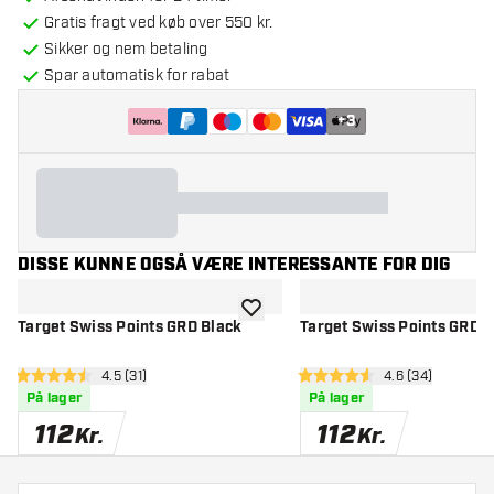
Gratis fragt ved køb over 550 kr.
Sikker og nem betaling
Spar automatisk for rabat
+
3
DISSE KUNNE OGSÅ VÆRE INTERESSANTE FOR DIG
tilføje til ønskeliste
Target Swiss Points GRD Black
Target Swiss Points GRD G
åbn anmeldelsespanel
4.5 (31)
åbn anmeldelse
4.6 (34)
4.5 bedømmelsesstjerner
4.6 bedømmelsesstjerner
På lager
På lager
112
112
Kr.
Kr.