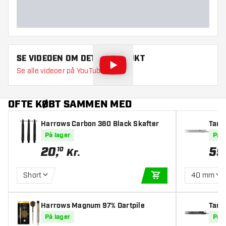
SE VIDEOEN OM DETTE PRODUKT
Se alle videoer på YouTube
OFTE KØBT SAMMEN MED
Harrows Carbon 360 Black Skafter
Targe
På lager
På l
20
,
59
10
Kr.
Short
40 mm
TILFØJ TIL KURV
Harrows Magnum 97% Dartpile
Targe
På lager
På l