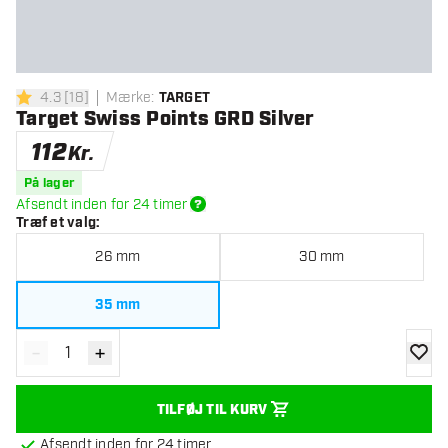
4.3
[
18
]
Mærke
:
TARGET
4.3 bedømmelsesstjerner
Target Swiss Points GRD Silver
112
Kr.
På lager
Afsendt inden for 24 timer
Træf et valg
:
26 mm
30 mm
35 mm
-
+
Reducér antal
Øg antal
tilføje
TILFØJ TIL KURV
Afsendt inden for 24 timer