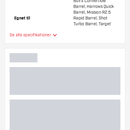
Bull's Convertible
Barrel, Harrows Quick
Barrel, Mission R2.5
Egnet til
Rapid Barrel, Shot
Turbo Barrel, Target
Swiss Barrel, Winmau
Se alle specifikationer
Switch Barrel
Dartspidser form
Straight Point
Dartspidser grebzone
Midt
Hovedfarve
Dartspidser længde