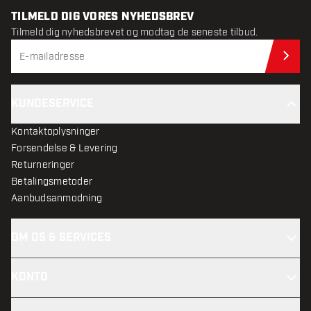
TILMELD DIG VORES NYHEDSBREV
Tilmeld dig nyhedsbrevet og modtag de seneste tilbud.
Til
KUNDESERVICE
Kontaktoplysninger
Forsendelse & Levering
Returneringer
Betalingsmetoder
Aanbudsanmodning
OM OS & SERVICES
KONTO