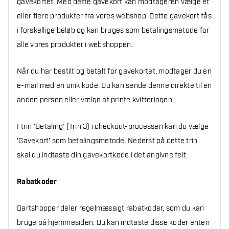
gavekortet. Med dette gavekort kan modtageren vælge et
eller flere produkter fra vores webshop. Dette gavekort fås
i forskellige beløb og kan bruges som betalingsmetode for
alle vores produkter i webshoppen.
Når du har bestilt og betalt for gavekortet, modtager du en
e-mail med en unik kode. Du kan sende denne direkte til en
anden person eller vælge at printe kvitteringen.
I trin 'Betaling' (Trin 3) i checkout-processen kan du vælge
'Gavekort' som betalingsmetode. Nederst på dette trin
skal du indtaste din gavekortkode i det angivne felt.
Rabatkoder
Dartshopper deler regelmæssigt rabatkoder, som du kan
bruge på hjemmesiden. Du kan indtaste disse koder enten