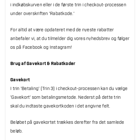
i indkøbskurven eller i de første trin i checkout-processen
under overskriften 'Rabatkode.'
For altid at være opdateret med de nyeste rabatter
anbefaler vi, at du tilmelder dig vores nyhedsbrev og følger
os på Facebook og Instagram!
Brug af Gavekort & Rabatkoder
Gavekort
I trin 'Betaling' (Trin 3) i checkout-processen kan du vælge
'Gavekort' som betalingsmetode. Nederst på dette trin
skal du indtaste gavekortkoden i det angivne felt.
Beløbet på gavekortet trækkes derefter fra det samlede
beløb.