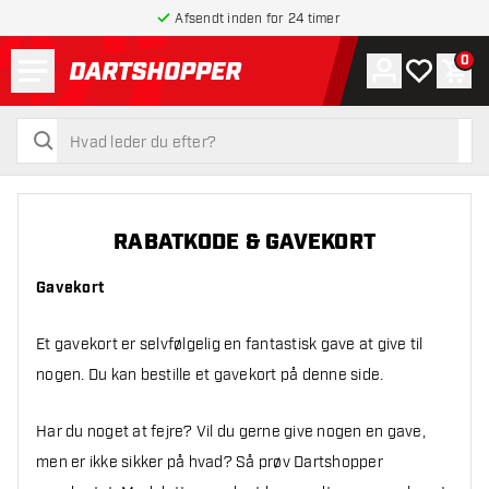
Afsendt inden for 24 timer
Menu
0
Konto
Min ønskel
Indk
tilbage til forsiden
søg
søg
RABATKODE & GAVEKORT
Gavekort
Et gavekort er selvfølgelig en fantastisk gave at give til
nogen. Du kan bestille et gavekort på denne side.
Har du noget at fejre? Vil du gerne give nogen en gave,
men er ikke sikker på hvad? Så prøv Dartshopper