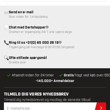
Send en e-mail
Svar inden for 1 arbejdsdag
Chat med Dartshopper
Kundeservice ikke tilgængelig
Chatten er tilgængelig 24/7, alle ugens dage
Ring til os +31(0) 85 000 26 19
Kundeservice ikke tilgængelig
Tilgængelig på hverdage 8:00-21:00 (engelsk)
Ofte stillede spørgsmål
Direkte svar
Afsendt inden for 24 timer
Gratis
fragt ved køb over 550
•
140.000+ Anmeldelser
TILMELD DIG VORES NYHEDSBREV
Tilmeld dig nyhedsbrevet og modtag de seneste tilbud.