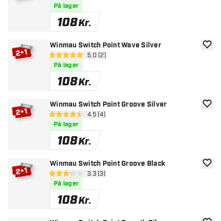
På lager
108
Kr.
Winmau Switch Point Wave Silver
tilføje
åbn anmeldelsespanel
5.0 (2)
5 bedømmelsesstjerner
På lager
108
Kr.
Winmau Switch Point Groove Silver
tilføje
åbn anmeldelsespanel
4.5 (4)
4.5 bedømmelsesstjerner
På lager
108
Kr.
Winmau Switch Point Groove Black
tilføje
åbn anmeldelsespanel
3.3 (3)
3.3 bedømmelsesstjerner
På lager
108
Kr.