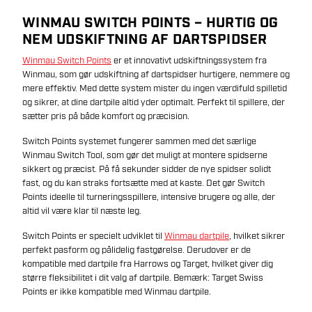
WINMAU SWITCH POINTS – HURTIG OG
NEM UDSKIFTNING AF DARTSPIDSER
Winmau Switch Points
er et innovativt udskiftningssystem fra
Winmau, som gør udskiftning af dartspidser hurtigere, nemmere og
mere effektiv. Med dette system mister du ingen værdifuld spilletid
og sikrer, at dine dartpile altid yder optimalt. Perfekt til spillere, der
sætter pris på både komfort og præcision.
Switch Points systemet fungerer sammen med det særlige
Winmau Switch Tool, som gør det muligt at montere spidserne
sikkert og præcist. På få sekunder sidder de nye spidser solidt
fast, og du kan straks fortsætte med at kaste. Det gør Switch
Points ideelle til turneringsspillere, intensive brugere og alle, der
altid vil være klar til næste leg.
Switch Points er specielt udviklet til
Winmau dartpile
, hvilket sikrer
perfekt pasform og pålidelig fastgørelse. Derudover er de
kompatible med dartpile fra Harrows og Target, hvilket giver dig
større fleksibilitet i dit valg af dartpile. Bemærk: Target Swiss
Points er ikke kompatible med Winmau dartpile.