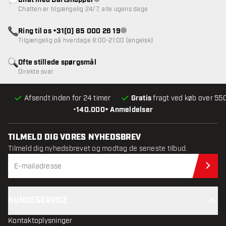
Chat med Dartshopper
Kundeservice ikke tilgængelig
Chatten er tilgængelig 24/7, alle ugens dage
Ring til os +31(0) 85 000 26 19
Kundeservice ikke tilgængelig
Tilgængelig på hverdage 8:00-21:00 (engelsk)
Ofte stillede spørgsmål
Direkte svar
Afsendt inden for 24 timer
Gratis
fragt ved køb over 550
•
140.000+ Anmeldelser
TILMELD DIG VORES NYHEDSBREV
Tilmeld dig nyhedsbrevet og modtag de seneste tilbud.
Til
KUNDESERVICE
Kontaktoplysninger