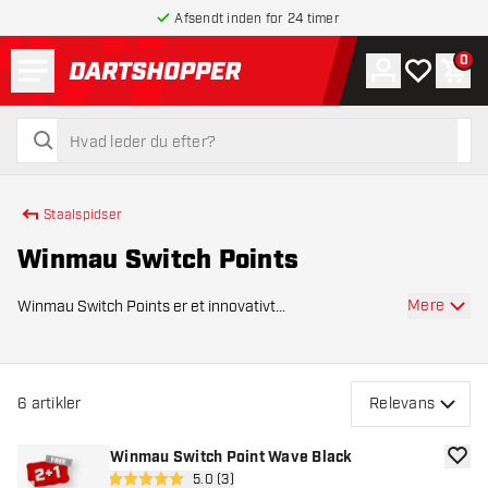
Afsendt inden for 24 timer
Menu
0
Konto
Min ønskel
Indk
tilbage til forsiden
søg
søg
Staalspidser
Winmau Switch Points
Mere
Winmau Switch Points er et innovativt
udskiftningssystem fra Winmau, som gør udskiftning af
dartspidser hurtigere, nemmere og mere effektiv. Med
dette system mister du ingen værdifuld spilletid og si
6
artikler
Relevans
Winmau Switch Point Wave Black
tilføje
åbn anmeldelsespanel
5.0 (3)
5 bedømmelsesstjerner