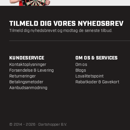
TILMELD DIG VORES NYHEDSBREV
Tilmeld dig nyhedsbrevet og modtag de seneste tilbud.
KUNDESERVICE
OM OS & SERVICES
Kontaktoplysninger
Om os
Forsendelse & Levering
Blogs
Returneringer
Loyalitetspoint
Betalingsmetoder
Rabatkoder & Gavekort
Aanbudsanmodning
© 2014 - 2026 · Dartshopper B.V.