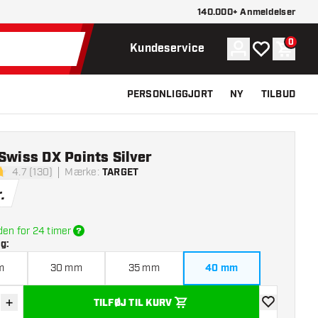
140.000+ Anmeldelser
0
Konto
Min ønskelist
Indkøb
Kundeservice
PERSONLIGGJORT
NY
TILBUD
Swiss DX Points Silver
4.7 (130)
Mærke
:
TARGET
melsesstjerner
.
den for 24 timer
lg
:
m
30 mm
35 mm
40 mm
+
TILFØJ TIL KURV
r antal
Øg antal
tilføje til øns