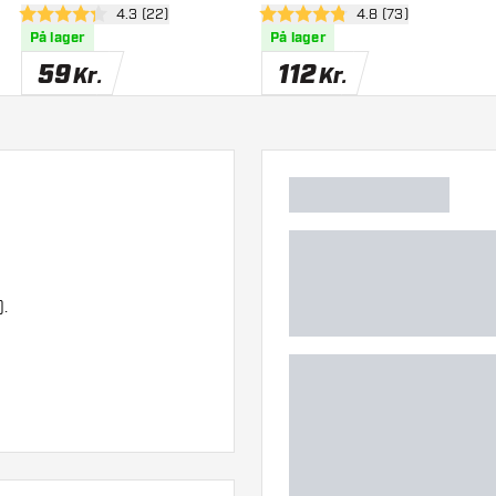
panel
åbn anmeldelsespanel
4.3 (22)
åbn anmeldelsespa
4.8 (73)
4.3 bedømmelsesstjerner
4.8 bedømmelsesstjerner
På lager
På lager
59
112
Kr.
Kr.
).