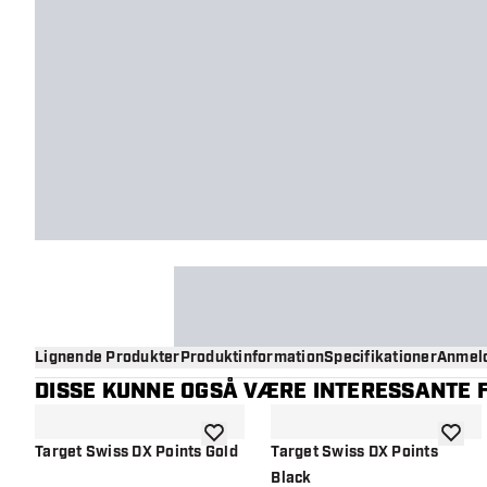
Lignende Produkter
Produktinformation
Specifikationer
Anmeld
DISSE KUNNE OGSÅ VÆRE INTERESSANTE F
tilføje til ønskeliste
tilføje 
Target Swiss DX Points Gold
Target Swiss DX Points
Black