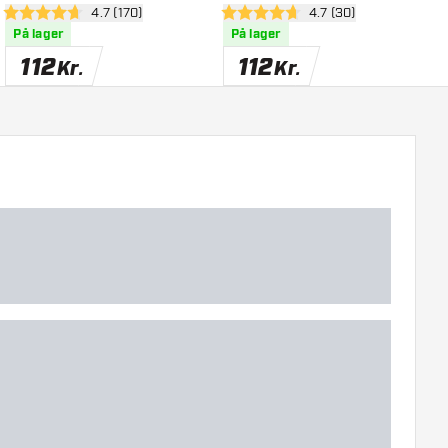
nel
åbn anmeldelsespanel
4.7 (170)
åbn anmeldelsespane
4.7 (30)
4.7 bedømmelsesstjerner
4.7 bedømmelsesstjerner
4
På lager
På lager
112
112
Kr.
Kr.