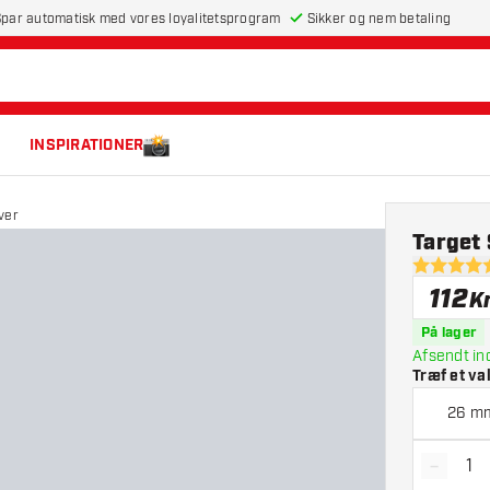
par automatisk med vores loyalitetsprogram
Sikker og nem betaling
INSPIRATIONER
ver
Target 
4.7 bedøm
112
Kr
På lager
Afsendt in
Træf et va
26 m
-
Reducé