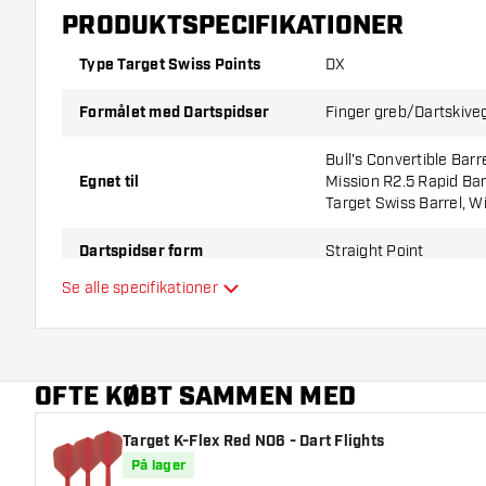
PRODUKTSPECIFIKATIONER
Type Target Swiss Points
DX
Formålet med Dartspidser
Finger greb/Dartskive
Bull's Convertible Barr
Egnet til
Mission R2.5 Rapid Barr
Target Swiss Barrel, W
Dartspidser form
Straight Point
Se alle specifikationer
Dartspidser grebzone
Bag, Foran
Hovedfarve
OFTE KØBT SAMMEN MED
Dartspidser længde
Target K-Flex Red NO6 - Dart Flights
På lager