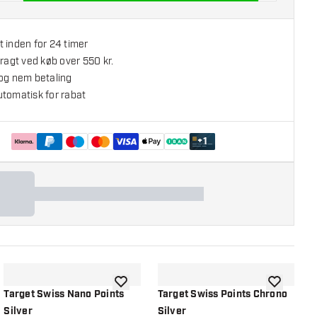
 inden for 24 timer
fragt ved køb over 550 kr.
 og nem betaling
utomatisk for rabat
+
1
l ønskeliste
tilføje til ønskeliste
tilføje til ø
Target Swiss Nano Points
Target Swiss Points Chrono
T
Silver
Silver
S