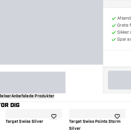
Afsendt
Gratis 
Sikker
Spar a
elser
Anbefalede Produkter
OR DIG
til ønskeliste
tilføje til ønskeliste
tilføje ti
Target Swiss Silver
Target Swiss Points Storm
Silver