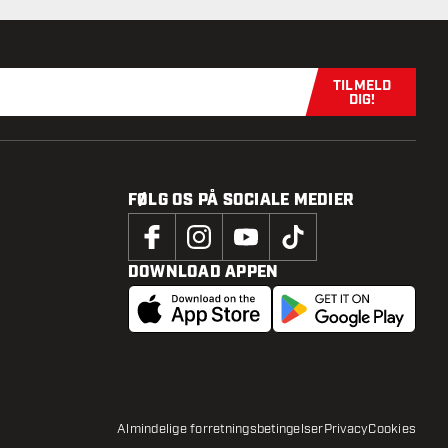
TILMELD
Tilmeld dig n
DIG!
FØLG OS PÅ SOCIALE MEDIER
DOWNLOAD APPEN
Almindelige forretningsbetingelser
Privacy
Cookies