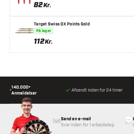
82
Kr.
Target Swiss DX Points Gold
På lager
112
Kr.
140.000+
•
Afsendt inden for 24 timer
Anmeldelser
Send en e-mail
Svar inden for 1 arbejdsdag