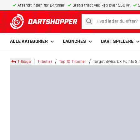
Afsendt inden for 24 timer
Gratis fragt ved køb over 550 kr.
S
søg
tilbage til forsiden
ALLE KATEGORIER
LAUNCHES
DART SPILLERE
Tilbage
Tilbehør
Top 10 Tilbehør
Target Swiss DX Points Sil