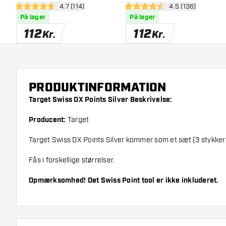
åbn anmeldelsespanel
4.7 (114)
åbn anmeldelses
4.5 (136)
4.7 bedømmelsesstjerner
4.5 bedømmelsesstjerner
På lager
På lager
112
112
Kr.
Kr.
PRODUKTINFORMATION
Target Swiss DX Points Silver Beskrivelse:
Producent:
Target
Target Swiss DX Points Silver kommer som et sæt (3 stykker
Fås i forskellige størrelser.
Opmærksomhed! Det Swiss Point tool er ikke inkluderet.