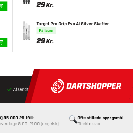
29
Kr.
TILFØJ TIL KURV
Target Pro Grip Evo Al Silver Skafter
På lager
29
Kr.
TILFØJ TIL KURV
Afsendt inden for 24 timer
Gratis
fragt ved køb over 5
(0) 85 000 26 19
Ofte stillede spørgsmål
Kundeservice ikke tilgængelig
 hverdage 8:00-21:00 (engelsk)
Direkte svar