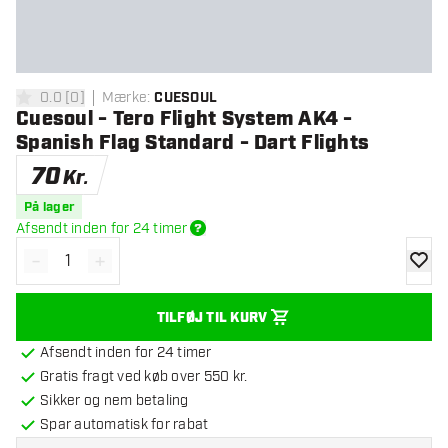
0.0
[
0
]
Mærke
:
CUESOUL
0 bedømmelsesstjerner
Cuesoul - Tero Flight System AK4 -
Spanish Flag Standard - Dart Flights
70
Kr.
På lager
Afsendt inden for 24 timer
-
+
Reducér antal
Øg antal
tilføje
TILFØJ TIL KURV
Afsendt inden for 24 timer
Gratis fragt ved køb over 550 kr.
Sikker og nem betaling
Spar automatisk for rabat