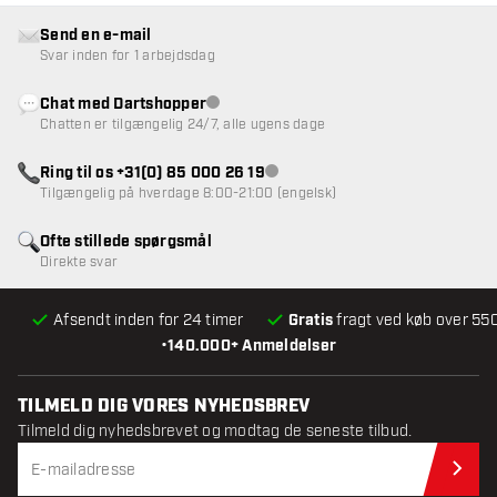
Send en e-mail
Svar inden for 1 arbejdsdag
Chat med Dartshopper
Kundeservice ikke tilgængelig
Chatten er tilgængelig 24/7, alle ugens dage
Ring til os +31(0) 85 000 26 19
Kundeservice ikke tilgængelig
Tilgængelig på hverdage 8:00-21:00 (engelsk)
Ofte stillede spørgsmål
Direkte svar
Afsendt inden for 24 timer
Gratis
fragt ved køb over 550
•
140.000+ Anmeldelser
TILMELD DIG VORES NYHEDSBREV
Tilmeld dig nyhedsbrevet og modtag de seneste tilbud.
Til