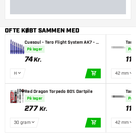
OFTE KØBT SAMMEN MED
Cuesoul - Tero Flight System AK7 - N
Targ
avy Blue Skafter
Littl
På lager
På l
74
11
Kr.
H
42 mm
TILFØJ TIL KURV
Red Dragon Torpedo 80% Dartpile
Targ
ittler
På lager
På l
277
11
Kr.
30 gram
42 mm
TILFØJ TIL KURV