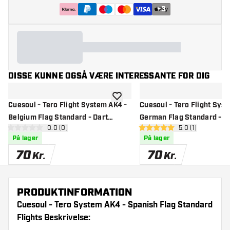
+
3
DISSE KUNNE OGSÅ VÆRE INTERESSANTE FOR DIG
tilføje til ønskeliste
Cuesoul - Tero Flight System AK4 -
Cuesoul - Tero Flight Sys
Belgium Flag Standard - Dart
German Flag Standard - D
åbn anmeldelsespanel
0.0 (0)
åbn anmeldelse
5.0 (1)
Flights
Flights
0 bedømmelsesstjerner
5 bedømmelsesstjerner
På lager
På lager
70
70
Kr.
Kr.
PRODUKTINFORMATION
Cuesoul - Tero System AK4 - Spanish Flag Standard
Flights Beskrivelse: