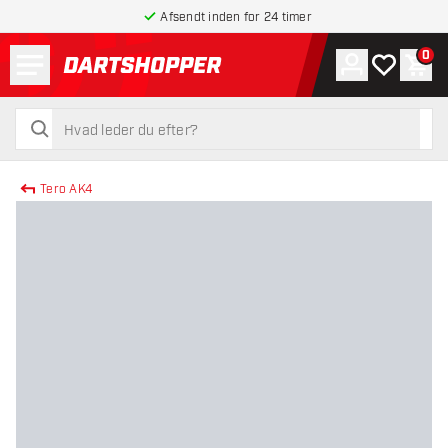
Afsendt inden for 24 timer
Menu
0
Konto
Min ønskel
Indk
tilbage til forsiden
søg
søg
Tero AK4