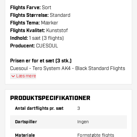
Flights Farve:
Sort
Flights Størrelse:
Standard
Flights Tema:
Mærker
Flights Kvalitet:
Kunststof
Indhold:
1 sæt (3 flights)
Producent:
CUESOUL
Prisen er for et sæt (3 stk.)
Cuesoul - Tero System AK4 - Black Standard Flights
flights have a long lifespan. These flights can only
Læs mere
be used with Cuesoul Shafts.
PRODUKTSPECIFIKATIONER
Dartshopper-tip!
Antal dartflights pr. sæt
3
Sørg for, at du har masser af flights og shafts
på lager. Disse kan blive beskadiget eller
Dartspiller
Ingen
knækket ved brug.
Materiale
Formstøbte flights