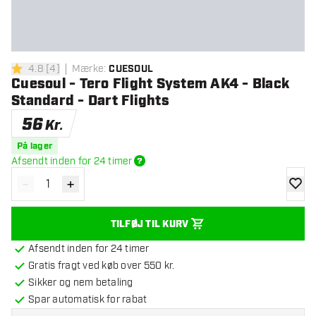
4.8
[
4
]
Mærke
:
CUESOUL
4.8 bedømmelsesstjerner
Cuesoul - Tero Flight System AK4 - Black
Standard - Dart Flights
56
Kr.
På lager
Afsendt inden for 24 timer
-
+
Reducér antal
Øg antal
tilføje
TILFØJ TIL KURV
Afsendt inden for 24 timer
Gratis fragt ved køb over 550 kr.
Sikker og nem betaling
Spar automatisk for rabat