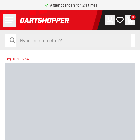
Afsendt inden for 24 timer
Menu
0
Konto
Min ønskel
Indk
tilbage til forsiden
søg
søg
Tero AK4