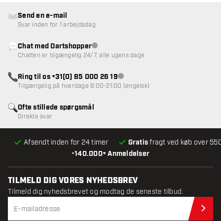
Send en e-mail
Svar inden for 1 arbejdsdag
Chat med Dartshopper
Kundeservice ikke tilgængelig
Chatten er tilgængelig 24/7, alle ugens dage
Ring til os +31(0) 85 000 26 19
Kundeservice ikke tilgængelig
Tilgængelig på hverdage 8:00-21:00 (engelsk)
Ofte stillede spørgsmål
Direkte svar
Afsendt inden for 24 timer
Gratis
fragt ved køb over 550
•
140.000+ Anmeldelser
TILMELD DIG VORES NYHEDSBREV
Tilmeld dig nyhedsbrevet og modtag de seneste tilbud.
Til