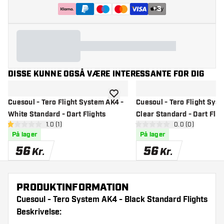
+
3
DISSE KUNNE OGSÅ VÆRE INTERESSANTE FOR DIG
tilføje til ønskeliste
Cuesoul - Tero Flight System AK4 -
Cuesoul - Tero Flight Sys
White Standard - Dart Flights
Clear Standard - Dart Flig
åbn anmeldelsespanel
1.0 (1)
åbn anmeldelse
0.0 (0)
1 bedømmelsesstjerner
0 bedømmelsesstjerner
På lager
På lager
56
56
Kr.
Kr.
PRODUKTINFORMATION
Cuesoul - Tero System AK4 - Black Standard Flights
Beskrivelse: