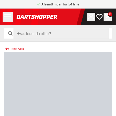
Afsendt inden for 24 timer
Menu
0
Konto
Min ønskel
Indk
tilbage til forsiden
søg
søg
Tero AK4