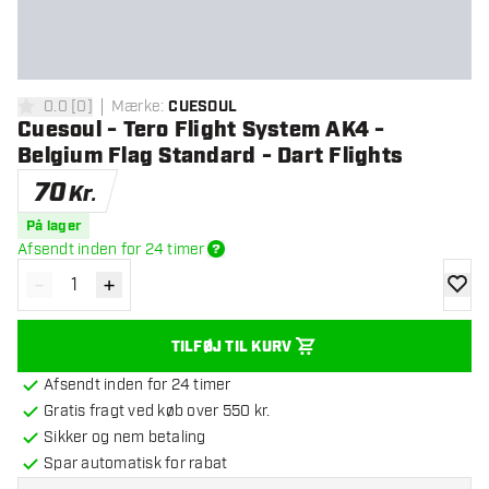
0.0
[
0
]
Mærke
:
CUESOUL
0 bedømmelsesstjerner
Cuesoul - Tero Flight System AK4 -
Belgium Flag Standard - Dart Flights
70
Kr.
På lager
Afsendt inden for 24 timer
-
+
Reducér antal
Øg antal
tilføje
TILFØJ TIL KURV
Afsendt inden for 24 timer
Gratis fragt ved køb over 550 kr.
Sikker og nem betaling
Spar automatisk for rabat