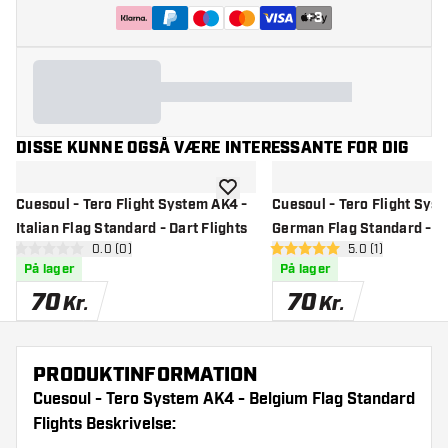
+
3
DISSE KUNNE OGSÅ VÆRE INTERESSANTE FOR DIG
tilføje til ønskeliste
Cuesoul - Tero Flight System AK4 -
Cuesoul - Tero Flight Sys
Italian Flag Standard - Dart Flights
German Flag Standard - D
åbn anmeldelsespanel
0.0 (0)
åbn anmeldelse
5.0 (1)
Flights
0 bedømmelsesstjerner
5 bedømmelsesstjerner
På lager
På lager
70
70
Kr.
Kr.
PRODUKTINFORMATION
Cuesoul - Tero System AK4 - Belgium Flag Standard
Flights Beskrivelse: