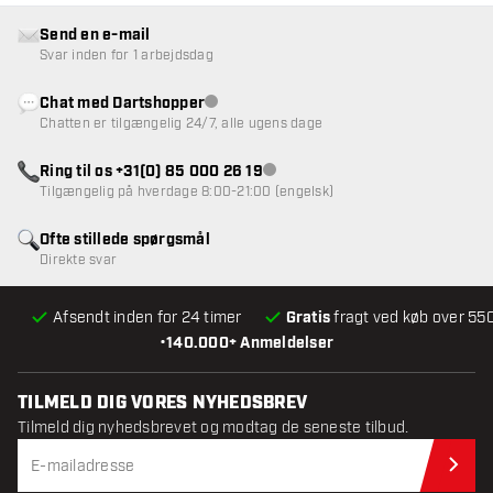
Send en e-mail
Svar inden for 1 arbejdsdag
Chat med Dartshopper
Kundeservice ikke tilgængelig
Chatten er tilgængelig 24/7, alle ugens dage
Ring til os +31(0) 85 000 26 19
Kundeservice ikke tilgængelig
Tilgængelig på hverdage 8:00-21:00 (engelsk)
Ofte stillede spørgsmål
Direkte svar
Afsendt inden for 24 timer
Gratis
fragt ved køb over 550
•
140.000+ Anmeldelser
TILMELD DIG VORES NYHEDSBREV
Tilmeld dig nyhedsbrevet og modtag de seneste tilbud.
Til