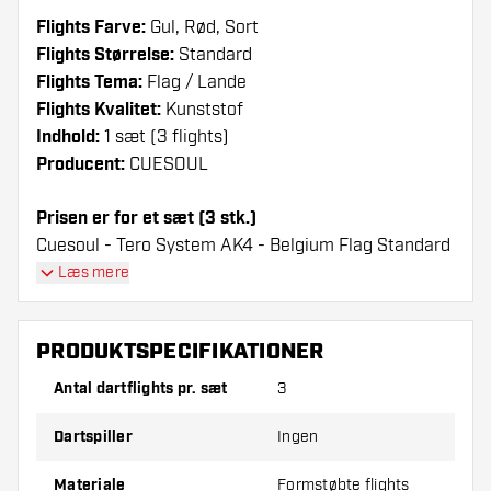
Flights Farve:
Gul, Rød, Sort
Flights Størrelse:
Standard
Flights Tema:
Flag / Lande
Flights Kvalitet:
Kunststof
Indhold:
1 sæt (3 flights)
Producent:
CUESOUL
Prisen er for et sæt (3 stk.)
Cuesoul - Tero System AK4 - Belgium Flag Standard
Flights flights have a long lifespan. These flights can
Læs mere
only be used with Cuesoul Shafts.
PRODUKTSPECIFIKATIONER
Dartshopper-tip!
Antal dartflights pr. sæt
3
Sørg for, at du har masser af flights og shafts
på lager. Disse kan blive beskadiget eller
Dartspiller
Ingen
knækket ved brug.
Materiale
Formstøbte flights