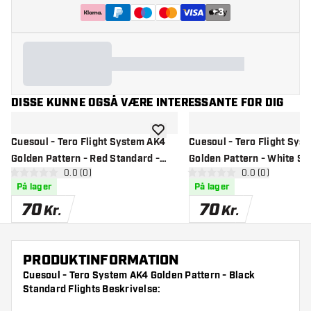
+
3
DISSE KUNNE OGSÅ VÆRE INTERESSANTE FOR DIG
tilføje til ønskeliste
Cuesoul - Tero Flight System AK4
Cuesoul - Tero Flight Sys
Golden Pattern - Red Standard -
Golden Pattern - White St
åbn anmeldelsespanel
0.0 (0)
åbn anmeldelse
0.0 (0)
Dart Flights
Dart Flights
0 bedømmelsesstjerner
0 bedømmelsesstjerner
På lager
På lager
70
70
Kr.
Kr.
PRODUKTINFORMATION
Cuesoul - Tero System AK4 Golden Pattern - Black
Standard Flights Beskrivelse: