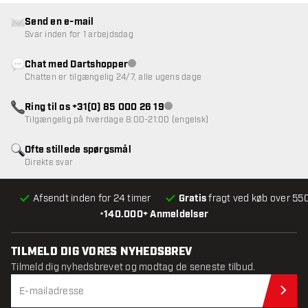
Send en e-mail
Svar inden for 1 arbejdsdag
Chat med Dartshopper
Kundeservice ikke tilgængelig
Chatten er tilgængelig 24/7, alle ugens dage
Ring til os +31(0) 85 000 26 19
Kundeservice ikke tilgængelig
Tilgængelig på hverdage 8:00-21:00 (engelsk)
Ofte stillede spørgsmål
Direkte svar
Afsendt inden for 24 timer
Gratis
fragt ved køb over 550
•
140.000+ Anmeldelser
TILMELD DIG VORES NYHEDSBREV
Tilmeld dig nyhedsbrevet og modtag de seneste tilbud.
Til