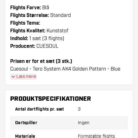
Flights Farve:
Blå
Flights Størrelse:
Standard
Flights Tema:
Flights Kvalitet:
Kunststof
Indhold:
1 sæt (3 flights)
Producent:
CUESOUL
Prisen er for et sæt (3 stk.)
Cuesoul - Tero System AK4 Golden Pattern - Blue
Standard Flights flights have a long lifespan. These
Læs mere
flights can only be used with Cuesoul Shafts.
PRODUKTSPECIFIKATIONER
Dartshopper-tip!
Antal dartflights pr. sæt
3
Sørg for, at du har masser af flights og shafts
på lager. Disse kan blive beskadiget eller
Dartspiller
Ingen
knækket ved brug.
Materiale
Formstøbte flights