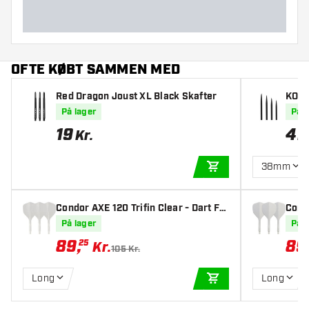
OFTE KØBT SAMMEN MED
Red Dragon Joust XL Black Skafter
KOTO
På lager
På l
19
4
Kr.
K
38mm
TILFØJ TIL KURV
Condor AXE 120 Trifin Clear - Dart Fli
Condo
ghts
ghts
På lager
På l
89
,
89
25
Kr.
105 Kr.
Long
Long
TILFØJ TIL KURV