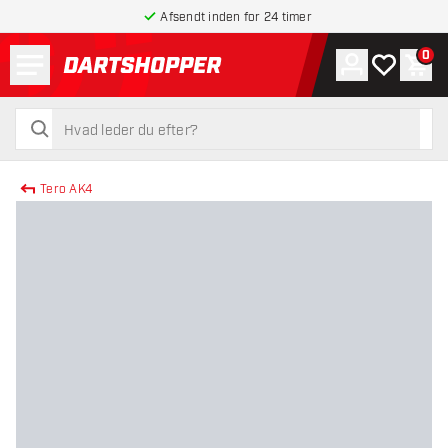
Afsendt inden for 24 timer
Menu
0
Konto
Min ønskel
Indk
tilbage til forsiden
søg
søg
Tero AK4