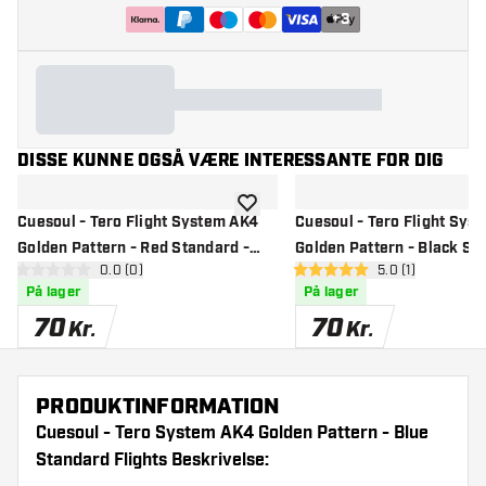
+
3
DISSE KUNNE OGSÅ VÆRE INTERESSANTE FOR DIG
tilføje til ønskeliste
Cuesoul - Tero Flight System AK4
Cuesoul - Tero Flight Sys
Golden Pattern - Red Standard -
Golden Pattern - Black St
åbn anmeldelsespanel
0.0 (0)
åbn anmeldelse
5.0 (1)
Dart Flights
Dart Flights
0 bedømmelsesstjerner
5 bedømmelsesstjerner
På lager
På lager
70
70
Kr.
Kr.
PRODUKTINFORMATION
Cuesoul - Tero System AK4 Golden Pattern - Blue
Standard Flights Beskrivelse: