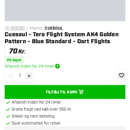
0.0
[
0
]
Mærke
:
CUESOUL
0 bedømmelsesstjerner
Cuesoul - Tero Flight System AK4 Golden
Pattern - Blue Standard - Dart Flights
70
Kr.
På lager
Afsendt inden for 24 timer
-
+
Reducér antal
Øg antal
tilføje
TILFØJ TIL KURV
Afsendt inden for 24 timer
Gratis fragt ved køb over 550 kr.
Sikker og nem betaling
Spar automatisk for rabat