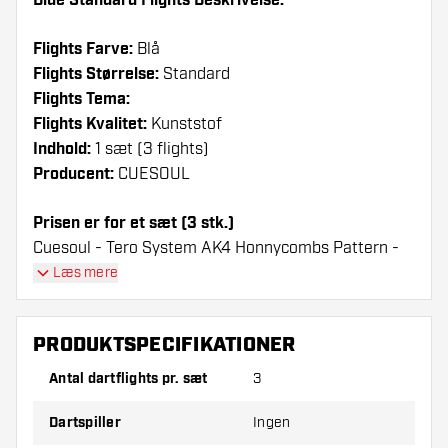
Blue Standard Flights Beskrivelse:
Flights Farve:
Blå
Flights Størrelse:
Standard
Flights Tema:
Flights Kvalitet:
Kunststof
Indhold:
1 sæt (3 flights)
Producent:
CUESOUL
Prisen er for et sæt (3 stk.)
Cuesoul - Tero System AK4 Honnycombs Pattern -
Blue Standard Flights flights have a long lifespan.
Læs mere
These flights can only be used with Cuesoul Shafts.
PRODUKTSPECIFIKATIONER
Dartshopper-tip!
Antal dartflights pr. sæt
3
Sørg for, at du har masser af flights og shafts
på lager. Disse kan blive beskadiget eller
Dartspiller
Ingen
knækket ved brug.