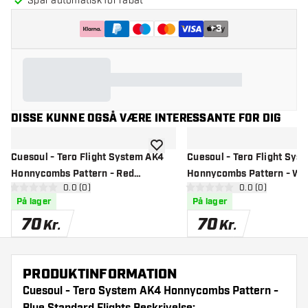
Spar automatisk for rabat
+
3
DISSE KUNNE OGSÅ VÆRE INTERESSANTE FOR DIG
tilføje til ønskeliste
Cuesoul - Tero Flight System AK4
Cuesoul - Tero Flight Sys
Honnycombs Pattern - Red
Honnycombs Pattern - Wh
åbn anmeldelsespanel
0.0 (0)
åbn anmeldelse
0.0 (0)
Standard - Dart Flights
Standard - Dart Flights
0 bedømmelsesstjerner
0 bedømmelsesstjerner
På lager
På lager
70
70
Kr.
Kr.
PRODUKTINFORMATION
Cuesoul - Tero System AK4 Honnycombs Pattern -