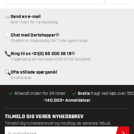
Send en e-mail
Svar inden for 1 arbejdsdag
Chat med Dartshopper
Kundeservice ikke tilgængelig
Chatten er tilgængelig 24/7, alle ugens dage
Ring til os +31(0) 85 000 26 19
Kundeservice ikke tilgængelig
Tilgængelig på hverdage 8:00-21:00 (engelsk)
Ofte stillede spørgsmål
Direkte svar
Afsendt inden for 24 timer
Gratis
fragt ved køb over 550
•
140.000+ Anmeldelser
TILMELD DIG VORES NYHEDSBREV
Tilmeld dig nyhedsbrevet og modtag de seneste tilbud.