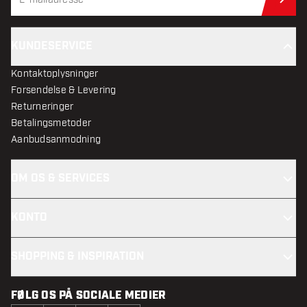
Til
KUNDESERVICE
Kontaktoplysninger
Forsendelse & Levering
Returneringer
Betalingsmetoder
Aanbudsanmodning
OM OS & SERVICES
KONTO
SHOPPING & INSPIRATION
FØLG OS PÅ SOCIALE MEDIER