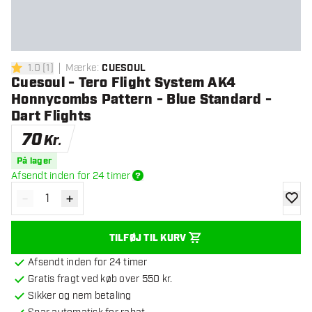
1.0
[
1
]
Mærke
:
CUESOUL
1 bedømmelsesstjerner
Cuesoul - Tero Flight System AK4
Honnycombs Pattern - Blue Standard -
Dart Flights
70
Kr.
På lager
Afsendt inden for 24 timer
-
+
Reducér antal
Øg antal
tilføje
TILFØJ TIL KURV
Afsendt inden for 24 timer
Gratis fragt ved køb over 550 kr.
Sikker og nem betaling