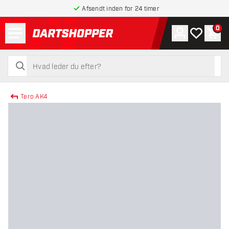
Afsendt inden for 24 timer
Menu
0
Konto
Min ønskel
Indk
tilbage til forsiden
søg
søg
Tero AK4