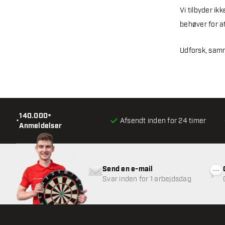
Vi tilbyder i
behøver for at
Udforsk, samm
140.000+
•
Afsendt inden for 24 timer
Anmeldelser
Send en e-mail
Svar inden for 1 arbejdsdag