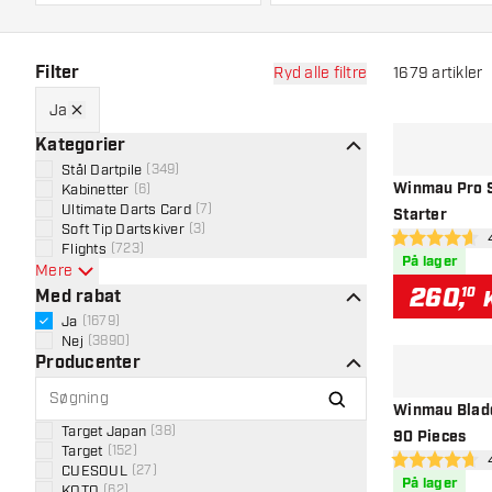
Filter
Ryd alle filtre
1679
artikler
Ja
Kategorier
Stål Dartpile
(
349
)
Winmau Pro S
Kabinetter
(
6
)
Ultimate Darts Card
(
7
)
Starter
Soft Tip Dartskiver
(
3
)
åb
4.6 bedømmels
Flights
(
723
)
På lager
Mere
260
,
10
Med rabat
Ja
(
1679
)
Nej
(
3890
)
Producenter
Winmau Blade
Target Japan
(
38
)
90 Pieces
Target
(
152
)
åb
4.7 bedømmelse
CUESOUL
(
27
)
På lager
KOTO
(
62
)