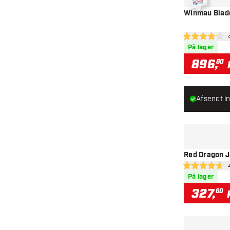
Winmau Blade
åb
4.2 bedømmels
På lager
896
,
80
Afsendt in
Red Dragon J
åb
4.6 bedømmels
På lager
327
,
60