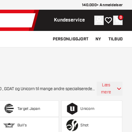
140.000+ Anmeldelser
0
Konto
Min ønskelist
Indkøb
Kundeservice
PERSONLIGGJORT
NY
TILBUD
Læs
mere
Target Japan
Unicorn
Bull's
Shot