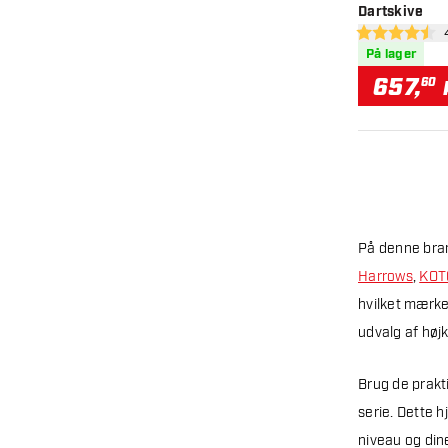
Dartskive
åb
4.5 bedømmels
På lager
657
,
60
På denne bran
Harrows
,
KOT
hvilket mærke 
udvalg af højkv
Brug de prakt
serie. Dette h
niveau og din