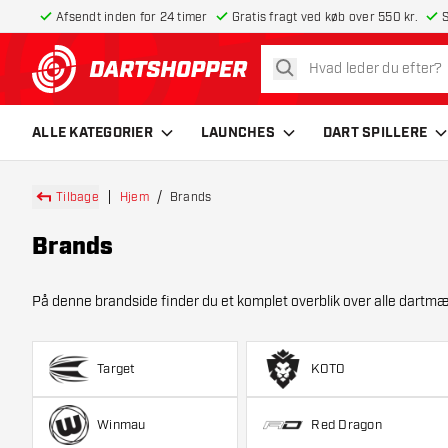
Afsendt inden for 24 timer
Gratis fragt ved køb over 550 kr.
S
søg
tilbage til forsiden
ALLE KATEGORIER
LAUNCHES
DART SPILLERE
Tilbage
Hjem
Brands
Brands
På denne brandside finder du et komplet overblik over alle dartmærker, vi tilbyder. Fra førende navne som Target , Wi
prod
Target
KOTO
Winmau
Red Dragon