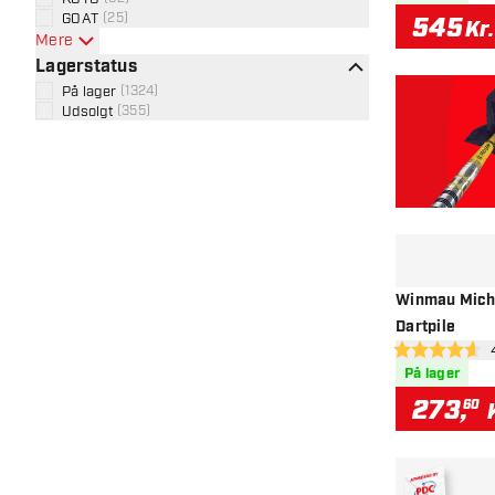
GOAT
(
25
)
545
Kr.
Mere
Lagerstatus
På lager
(
1324
)
Udsolgt
(
355
)
Winmau Micha
Dartpile
åb
4.6 bedømmels
På lager
273
,
60