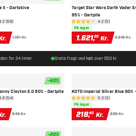
tilføje til ønskeliste
 X - Dartskive
Target Star Wars Darth Vader S
95% - Dartpile
n anmeldelsespanel
4.2 (69)
åbn anmeldelsespan
4.2 (5)
esstjerner
4.2 bedømmelsesstjerner
På lager
1.621
,
20
Kr.
Kr.
1.121 Kr.
2.316 Kr.
den for 24 timer
Gratis fragt ved køb over 550 kr.
-
40
%
tilføje til ønskeliste
onny Clayton 2.0 90% - Dartpile
KOTO Imperial Silver Blue 80% -
n anmeldelsespanel
4.6 (54)
åbn anmeldelsespan
5.0 (3)
esstjerner
5 bedømmelsesstjerner
På lager
218
,
40
Kr.
Kr.
546 Kr.
336 Kr.
-
20
%