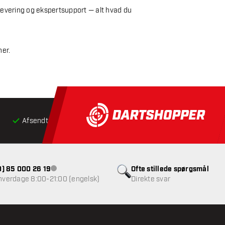
 levering og ekspertsupport — alt hvad du
her.
Afsendt inden for 24 timer
Gratis
fragt ved køb over 5
(0) 85 000 26 19
Ofte stillede spørgsmål
Kundeservice ikke tilgængelig
 hverdage 8:00-21:00 (engelsk)
Direkte svar