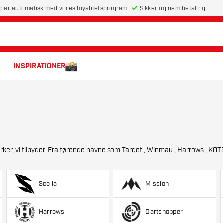
par automatisk med vores loyalitetsprogram
Sikker og nem betaling
INSPIRATIONER
nmau , Harrows , KOTO , GOAT og Unicorn til mange andre specialiserede
Scolia
Mission
Harrows
Dartshopper