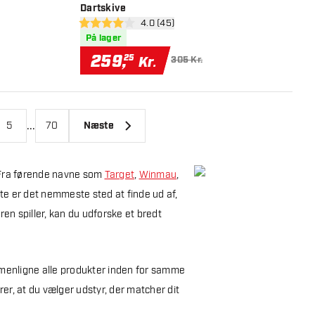
Dartskive
nel
åbn anmeldelsespanel
4.0 (45)
4 bedømmelsesstjerner
På lager
259
,
25
Kr.
305 Kr.
...
5
70
Næste
. Fra førende navne som
Target
,
Winmau
,
e er det nemmeste sted at finde ud af,
ren spiller, kan du udforske et bredt
ammenligne alle produkter inden for samme
er, at du vælger udstyr, der matcher dit