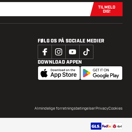
TILMELD
Tilmeld dig n
DIG!
FØLG OS PÅ SOCIALE MEDIER
DOWNLOAD APPEN
Almindelige forretningsbetingelser
Privacy
Cookies