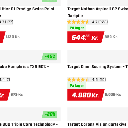
tilføje til ønskeliste
ittler G1 Prodigy Swiss Point
Target Nathan Aspinall G2 Swis
e
Dartpile
n anmeldelsespanel
4.7 (177)
åbn anmeldelsespa
4.7 (222)
sstjerner
4.7 bedømmelsesstjerner
På lager
644
,
25
Kr.
1.120 Kr.
859 Kr.
-
45
%
tilføje til ønskeliste
uke Humphries TX5 90% -
Target Omni Scoring System + T
 anmeldelsespanel
4.4 (7)
åbn anmeldelsespa
4.5 (29)
esstjerner
4.5 bedømmelsesstjerner
På lager
4.990
r.
Kr.
673 Kr.
5.005 Kr.
-
20
%
tilføje til ønskeliste
 360 Triple Core Technology -
Target Corona Vision dartskive