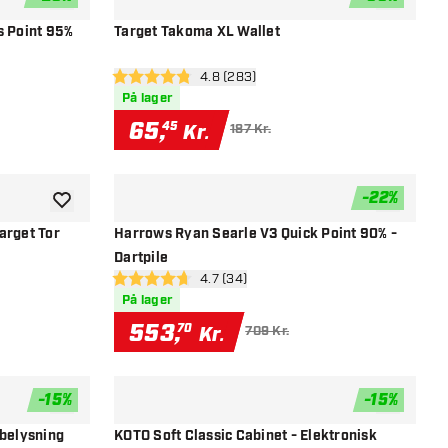
tilføje til ønskeliste
tilføje til ø
s Point 95%
Target Takoma XL Wallet
nel
åbn anmeldelsespanel
4.8 (283)
4.8 bedømmelsesstjerner
På lager
65
,
45
Kr.
187 Kr.
-
22
%
tilføje til ønskeliste
tilføje til ø
arget Tor
Harrows Ryan Searle V3 Quick Point 90% -
Dartpile
nel
åbn anmeldelsespanel
4.7 (34)
4.7 bedømmelsesstjerner
På lager
553
,
70
Kr.
709 Kr.
-
15
%
-
15
%
tilføje til ønskeliste
tilføje til ø
 belysning
KOTO Soft Classic Cabinet - Elektronisk