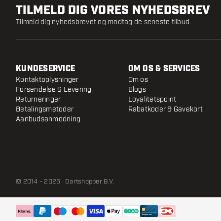
TILMELD DIG VORES NYHEDSBREV
Tilmeld dig nyhedsbrevet og modtag de seneste tilbud.
KUNDESERVICE
OM OS & SERVICES
Kontaktoplysninger
Om os
Forsendelse & Levering
Blogs
Returneringer
Loyalitetspoint
Betalingsmetoder
Rabatkoder & Gavekort
Aanbudsanmodning
© 2014 - 2026 · Dartshopper B.V.