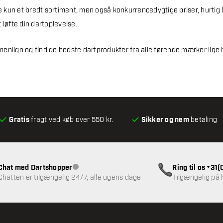
kke kun et bredt sortiment, men også konkurrencedygtige priser, hurtig
 løfte din dartoplevelse.
enlign og find de bedste dartprodukter fra alle førende mærker lige 
Gratis
fragt ved køb over 550 kr.
Sikker og nem
betaling
Chat med Dartshopper
Ring til os +31
Kundeservice ikke tilgængelig
Chatten er tilgængelig 24/7, alle ugens dage
Tilgængelig på