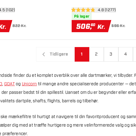
n anmeldelsespanel
4.5 (102)
åbn anmeldelsespa
4.8 (1277)
esstjerner
4.8 bedømmelsesstjerner
På lager
506
,
60
Kr.
Kr.
822 Kr.
596 Kr.
Tidligere
1
2
3
4
dside finder du et komplet overblik over alle dartmærker, vi tilbyder
O
,
GOAT
og
Unicorn
til mange andre specialiserede producenter — dett
der passer bedst til din spillestil. Uanset om du er begynder eller erfa
alitets dartpile, shafts, flights, barrels og tilbehør.
iske mærkefiltre til hurtigt at navigere til din favoritproducent og s
jælper dig med at træffe hurtigere og mere velinformerede valg og sikr
e præferencer.