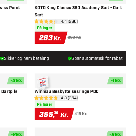
tilføje til ønskeliste
tilføje til ø
wiss Point
KOTO King Classic 360 Academy Sæt - Dart
Sæt
el
åbn anmeldelsespanel
4.4 (296)
4.4 bedømmelsesstjerner
På lager
283
Kr.
298 Kr.
Sikker og nem betaling
Spar automatisk for rabat
-
35
%
-
15
%
tilføje til ønskeliste
tilføje til ø
 Dartpile
Winmau Beskyttelsesringe PDC
el
åbn anmeldelsespanel
4.8 (354)
4.8 bedømmelsesstjerner
På lager
355
,
30
Kr.
418 Kr.
-
25
%
-
65
%