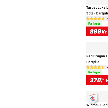
Target Luke L
90% - Dartpil
åb
4.7 bedømmelse
På lager
896
Kr.
Red Dragon L
Dartpile
åbn
4.4 bedømmels
På lager
370
,
15
K
Winmau Blade