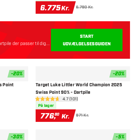
6.775
Kr.
6.790 Kr.
START
rtpile der passer til dig.
UDVÆLGELSESGUIDEN
-
20
%
-
20
%
tilføje til ønskeliste
tilføje til ø
s Point
Target Luke Littler World Champion 2025
Swiss Point 90% - Dartpile
nel
åbn anmeldelsespanel
4.7 (101)
4.7 bedømmelsesstjerner
På lager
776
,
80
Kr.
971 Kr.
-
30
%
-
5
%