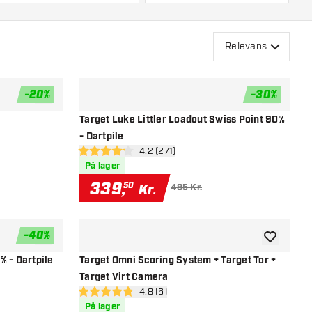
Relevans
-
20
%
-
30
%
tilføje til ønskeliste
tilføje til ø
Target Luke Littler Loadout Swiss Point 90%
- Dartpile
el
åbn anmeldelsespanel
4.2 (271)
4.2 bedømmelsesstjerner
På lager
339
,
50
Kr.
485 Kr.
-
40
%
tilføje til ønskeliste
tilføje til ø
% - Dartpile
Target Omni Scoring System + Target Tor +
Target Virt Camera
nel
åbn anmeldelsespanel
4.8 (6)
4.8 bedømmelsesstjerner
På lager