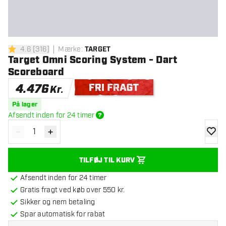
4.6
[
316
]
Mærke
:
TARGET
4.6 bedømmelsesstjerner
Target Omni Scoring System - Dart
Scoreboard
4.476
Kr.
Gratis levering
På lager
Afsendt inden for 24 timer
-
+
Reducér antal
Øg antal
tilføje
TILFØJ TIL KURV
Afsendt inden for 24 timer
Gratis fragt ved køb over 550 kr.
Sikker og nem betaling
Spar automatisk for rabat