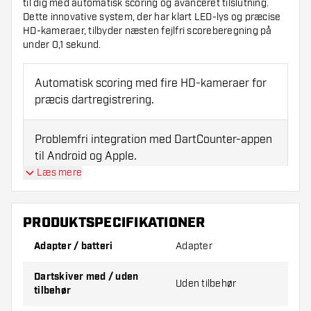
til dig med automatisk scoring og avanceret tilslutning.
Dette innovative system, der har klart LED-lys og præcise
HD-kameraer, tilbyder næsten fejlfri scoreberegning på
under 0,1 sekund.
Automatisk scoring med fire HD-kameraer for
præcis dartregistrering.
Problemfri integration med DartCounter-appen
til Android og Apple.
Læs mere
Spil live og forbind med dartspillere verden
over.
PRODUKTSPECIFIKATIONER
Adapter / batteri
Adapter
Inkluderer lysring, behandlingsenhed, kameraer
og monteringsmaterialer.
Dartskiver med / uden
Uden tilbehør
tilbehør
Produktet leveres med EU-, UK-, US- og AU-