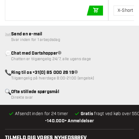
X-Short
TILFØJ TIL KURV
Send en e-mail
Svar inden for 1 arbejdsdag
Chat med Dartshopper
Kundeservice ikke tilgængelig
Chatten er tilgængelig 24/7, alle ugens dage
Ring til os +31(0) 85 000 26 19
Kundeservice ikke tilgængelig
Tilgængelig på hverdage 8:00-21:00 (engelsk)
Ofte stillede spørgsmål
Direkte svar
Afsendt inden for 24 timer
Gratis
fragt ved køb over 550
•
140.000+ Anmeldelser
TILMELD DIG VORES NYHEDSBREV