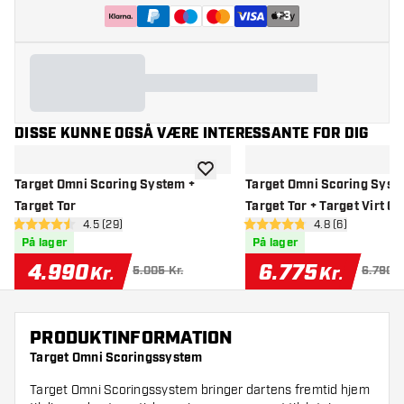
+
3
DISSE KUNNE OGSÅ VÆRE INTERESSANTE FOR DIG
tilføje til ønskeliste
Target Omni Scoring System +
Target Omni Scoring Syst
Target Tor
Target Tor + Target Virt C
åbn anmeldelsespanel
4.5 (29)
åbn anmeldelse
4.8 (6)
4.5 bedømmelsesstjerner
4.8 bedømmelsesstjerner
På lager
På lager
4.990
6.775
Kr.
Kr.
5.005 Kr.
6.790 K
PRODUKTINFORMATION
Target Omni Scoringssystem
Target Omni Scoringssystem bringer dartens fremtid hjem