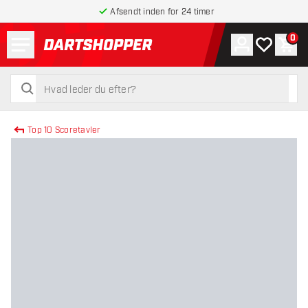
Afsendt inden for 24 timer
Menu
0
Konto
Min ønskel
Indk
tilbage til forsiden
søg
søg
Top 10 Scoretavler