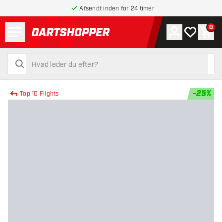
Afsendt inden for 24 timer
Menu
0
Konto
Min ønskel
Indk
tilbage til forsiden
søg
søg
-
25
%
Top 10 Flights