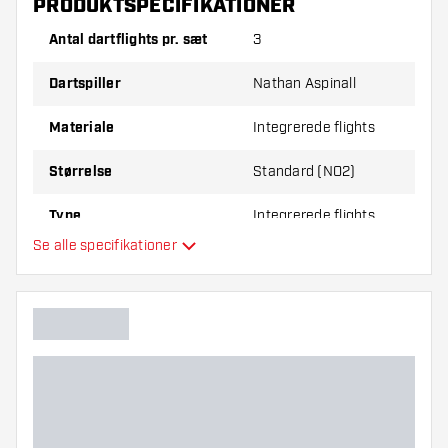
PRODUKTSPECIFIKATIONER
Prøv en anden form, et andet materiale eller en
Antal dartflights pr. sæt
3
anden tykkelse på flights for at finde ud af,
hvilken der passer bedst til dig!
Dartspiller
Nathan Aspinall
Materiale
Integrerede flights
Størrelse
Standard (NO2)
Type
Integrerede flights
Se alle specifikationer
Fleksibilitet
Yderligere farver
Hovedfarve
Længde på skaft