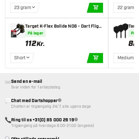
23 gram
22 gram
TILFØJ TIL KURV
Target K-Flex Bolide NO6 - Dart Flight
Targ
s
På lager
På l
112
82
Kr.
Short
Medium
TILFØJ TIL KURV
Send en e-mail
Svar inden for 1 arbejdsdag
Chat med Dartshopper
Kundeservice ikke tilgængelig
Chatten er tilgængelig 24/7, alle ugens dage
Ring til os +31(0) 85 000 26 19
Kundeservice ikke tilgængelig
Tilgængelig på hverdage 8:00-21:00 (engelsk)