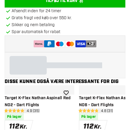
TILFØJ TIL KURV
Afsendt inden for 24 timer
Gratis fragt ved køb over 550 kr.
Sikker og nem betaling
Spar automatisk for rabat
+
3
DISSE KUNNE OGSÅ VÆRE INTERESSANTE FOR DIG
tilføje til ønskeliste
Target K-Flex Nathan Aspinall Red
Target K-Flex Nathan Aspi
NO2 - Dart Flights
NO6 - Dart Flights
åbn anmeldelsespanel
4.9 (35)
åbn anmeldelse
4.8 (31)
4.9 bedømmelsesstjerner
4.8 bedømmelsesstjerner
På lager
På lager
112
112
Kr.
Kr.