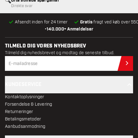
Ofte stillede spørgsmål
Direkte svar
Afsendt inden for 24 timer
Gratis
fragt ved køb over 550
•
140.000+ Anmeldelser
TILMELD DIG VORES NYHEDSBREV
Tilmeld dig nyhedsbrevet og modtag de seneste tilbud.
Til
KUNDESERVICE
Kontaktoplysninger
Forsendelse & Levering
Returneringer
Betalingsmetoder
Aanbudsanmodning