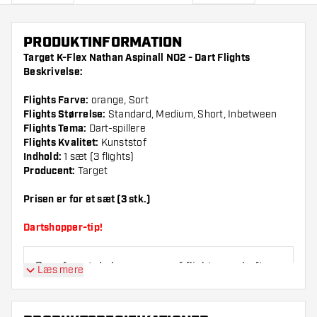
PRODUKTINFORMATION
Target K-Flex Nathan Aspinall NO2 - Dart Flights
Beskrivelse:
Flights Farve:
orange, Sort
Flights Størrelse:
Standard, Medium, Short, Inbetween
Flights Tema:
Dart-spillere
Flights Kvalitet:
Kunststof
Indhold:
1 sæt (3 flights)
Producent:
Target
Prisen er for et sæt (3 stk.)
Dartshopper-tip!
Sørg for, at du har masser af flights og shafts
Læs mere
på lager. Disse kan blive beskadiget eller
knækket ved brug.