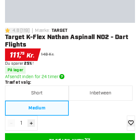
4.8
[
119
]
Mærke
:
TARGET
4.8 bedømmelsesstjerner
Target K-Flex Nathan Aspinall NO2 - Dart
Flights
111
,
75
Kr.
149 Kr.
Du sparer
25%
!
På lager
Afsendt inden for 24 timer
Træf et valg
:
Short
Inbetween
Medium
-
+
Reducér antal
Øg antal
tilføje