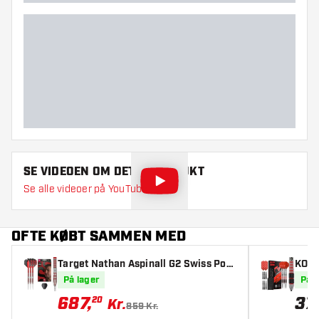
SE VIDEOEN OM DETTE PRODUKT
Se alle videoer på YouTube
OFTE KØBT SAMMEN MED
Target Nathan Aspinall G2 Swiss Poin
KOTO
t 95% Dartpile
tpile
På lager
På l
687
,
37
20
Kr.
859 Kr.