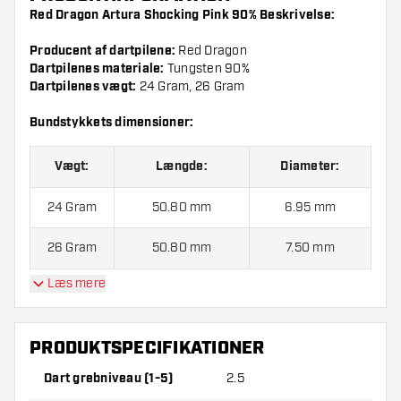
Red Dragon Artura Shocking Pink 90% Beskrivelse:
Producent af dartpilene:
Red Dragon
Dartpilenes materiale:
Tungsten 90%
Dartpilenes vægt:
24 Gram, 26 Gram
Bundstykkets dimensioner:
Vægt:
Længde:
Diameter:
24 Gram
50.80 mm
6.95 mm
26 Gram
50.80 mm
7.50 mm
Læs mere
Red Dragon Artura Shocking Pink 90% indeholder:
3
Dartpile, 3 Flights og 3 Skafter.
PRODUKTSPECIFIKATIONER
Dart grebniveau (1-5)
2.5