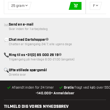
25 gram
F
TILFØJ TIL KURV
Send en e-mail
Svar inden for 1 arbejdsdag
Chat med Dartshopper
Kundeservice ikke tilgængelig
Chatten er tilgængelig 24/7, alle ugens dage
Ring til os +31(0) 85 000 26 19
Kundeservice ikke tilgængelig
Tilgængelig på hverdage 8:00-21:00 (engelsk)
Ofte stillede spørgsmål
Direkte svar
Afsendt inden for 24 timer
Gratis
fragt ved køb over 550
•
140.000+ Anmeldelser
TILMELD DIG VORES NYHEDSBREV