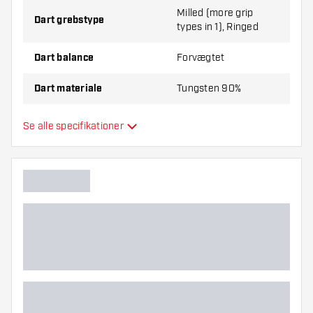
Milled (more grip
Dart grebstype
types in 1), Ringed
Dart balance
Forvægtet
Dart materiale
Tungsten 90%
Dartnæsegreb
Short Ring
Se alle specifikationer
Dartspiller
Dart farve
Dartnæseform
Dart grebzone
Dart form
Dart vægt