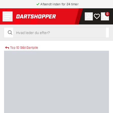
Afsendt inden for 24 timer
Menu
0
Konto
Min ønskel
Indk
tilbage til forsiden
søg
søg
Top 10 Stål Dartpile