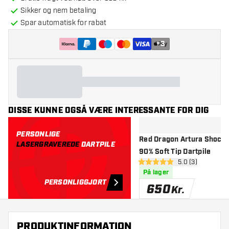
Sikker og nem betaling
Spar automatisk for rabat
+
3
DISSE KUNNE OGSÅ VÆRE INTERESSANTE FOR DIG
PERSONLIGE
Red Dragon Artura Shocki
LASERGRAVEREDE
DARTPILE
90% Soft Tip Dartpile
åbn anmeldelse
5.0 (3)
5 bedømmelsesstjerner
På lager
PERSONLIGGJORT
650
Kr.
PRODUKTINFORMATION