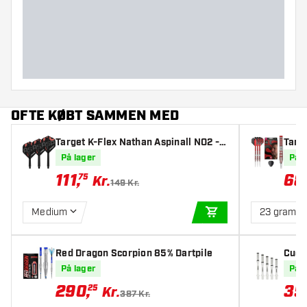
Dart diameter (MM)
Dart længde (MM)
OFTE KØBT SAMMEN MED
Target K-Flex Nathan Aspinall NO2 -
Targ
Dart Flights
t 95%
På lager
På l
111
,
68
75
Kr.
149 Kr.
Medium
23 gram
TILFØJ TIL KURV
Red Dragon Scorpion 85% Dartpile
Cueso
m - 
På lager
På l
290
,
35
25
Kr.
387 Kr.