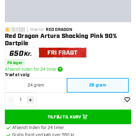
3.7
[
3
]
Mærke
:
RED DRAGON
3.7 bedømmelsesstjerner
Red Dragon Artura Shocking Pink 90%
Dartpile
650
Kr.
Gratis levering
På lager
Afsendt inden for 24 timer
Træf et valg
:
24 gram
26 gram
-
+
Reducér antal
Øg antal
tilføje
TILFØJ TIL KURV
Afsendt inden for 24 timer
Gratis fragt ved køb over 550 kr.