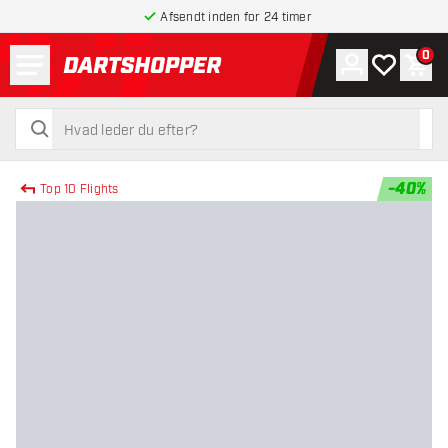
Afsendt inden for 24 timer
Menu
0
Konto
Min ønskel
Indk
tilbage til forsiden
søg
søg
-
40
%
Top 10 Flights