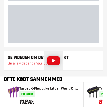
SE VIDEOEN OM DETTE PRODUKT
Se alle videoer på YouTube
OFTE KØBT SAMMEN MED
Target K-Flex Luke Littler World Cha
Targe
mpion 2025 NO6 - Dart Flights
Fligh
På lager
På l
112
89
Kr.