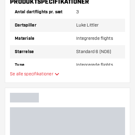
PRODUKTSPECIFIKATIONER
Prøv en anden form, et andet materiale eller en
anden tykkelse på flights for at finde ud af,
Antal dartflights pr. sæt
3
hvilken der passer bedst til dig!
Dartspiller
Luke Littler
Materiale
Integrerede flights
Størrelse
Standard 6 (NO6)
Type
Integrerede flights
Se alle specifikationer
Fleksibilitet
Yderligere farver
Hovedfarve
Længde på skaft