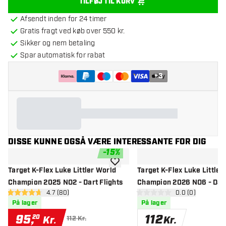
TILFØJ TIL KURV
Afsendt inden for 24 timer
Gratis fragt ved køb over 550 kr.
Sikker og nem betaling
Spar automatisk for rabat
+
3
DISSE KUNNE OGSÅ VÆRE INTERESSANTE FOR DIG
-
15
%
tilføje til ønskeliste
Target K-Flex Luke Littler World
Target K-Flex Luke Littler
Champion 2025 NO2 - Dart Flights
Champion 2026 NO6 - Dart
åbn anmeldelsespanel
4.7 (80)
åbn anmeldelse
0.0 (0)
4.7 bedømmelsesstjerner
0 bedømmelsesstjerner
På lager
På lager
95
,
112
20
Kr.
Kr.
112 Kr.