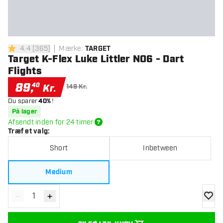
4.4
[
365
]
Mærke
:
TARGET
4.4 bedømmelsesstjerner
Target K-Flex Luke Littler NO6 - Dart
Flights
89
,
40
Kr.
149 Kr.
Du sparer
40%
!
På lager
Afsendt inden for 24 timer
Træf et valg
:
Short
Inbetween
Medium
-
+
Reducér antal
Øg antal
tilføje