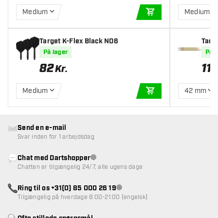
Medium
Medium
TILFØJ TIL KURV
Target K-Flex Black NO6
Targ
ttler
På lager
På l
82
11
Kr.
Medium
42 mm
TILFØJ TIL KURV
Send en e-mail
Svar inden for 1 arbejdsdag
Chat med Dartshopper
Kundeservice ikke tilgængelig
Chatten er tilgængelig 24/7, alle ugens dage
Ring til os +31(0) 85 000 26 19
Kundeservice ikke tilgængelig
Tilgængelig på hverdage 8:00-21:00 (engelsk)