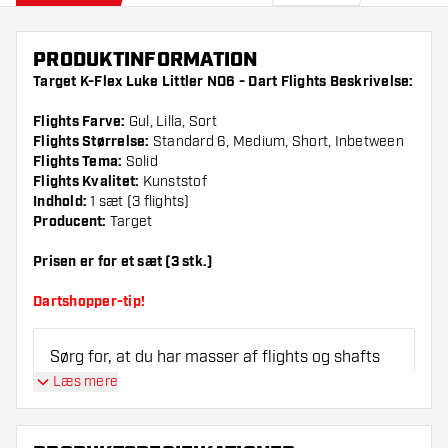
PRODUKTINFORMATION
Target K-Flex Luke Littler NO6 - Dart Flights Beskrivelse:
Flights Farve:
Gul, Lilla, Sort
Flights Størrelse:
Standard 6, Medium, Short, Inbetween
Flights Tema:
Solid
Flights Kvalitet:
Kunststof
Indhold:
1 sæt (3 flights)
Producent:
Target
Prisen er for et sæt (3 stk.)
Dartshopper-tip!
Sørg for, at du har masser af flights og shafts
på lager. Disse kan blive beskadiget eller
Læs mere
knækket ved brug.