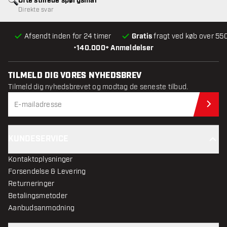
Ofte stillede spørgsmål
Direkte svar
Afsendt inden for 24 timer
Gratis
fragt ved køb over 550
•
140.000+ Anmeldelser
TILMELD DIG VORES NYHEDSBREV
Tilmeld dig nyhedsbrevet og modtag de seneste tilbud.
Til
KUNDESERVICE
Kontaktoplysninger
Forsendelse & Levering
Returneringer
Betalingsmetoder
Aanbudsanmodning