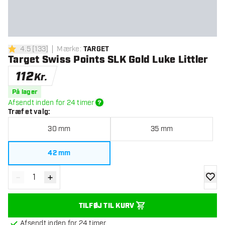
4.5
[
133
]
Mærke
:
TARGET
4.5 bedømmelsesstjerner
Target Swiss Points SLK Gold Luke Littler
112
Kr.
På lager
Afsendt inden for 24 timer
Træf et valg
:
30 mm
35 mm
42 mm
-
+
Reducér antal
Øg antal
tilføje
TILFØJ TIL KURV
Afsendt inden for 24 timer