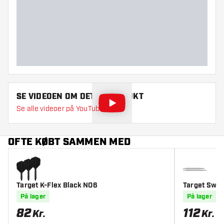
Hovedfarve
Guld
Dartspidser længde
42
SE VIDEOEN OM DETTE PRODUKT
Se alle videoer på YouTube
OFTE KØBT SAMMEN MED
Target K-Flex Black NO6
Target Swiss
På lager
På lager
82
112
Kr.
Kr.