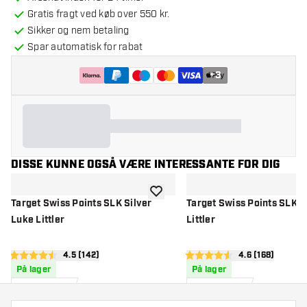
Gratis fragt ved køb over 550 kr.
Sikker og nem betaling
Spar automatisk for rabat
+
3
DISSE KUNNE OGSÅ VÆRE INTERESSANTE FOR DIG
tilføje til ønskeliste
Target Swiss Points SLK Silver
Target Swiss Points SLK B
Luke Littler
Littler
åbn anmeldelsespanel
4.5 (142)
åbn anmeldels
4.6 (168)
4.5 bedømmelsesstjerner
4.6 bedømmelsesstjerner
På lager
På lager
112
112
Kr.
Kr.