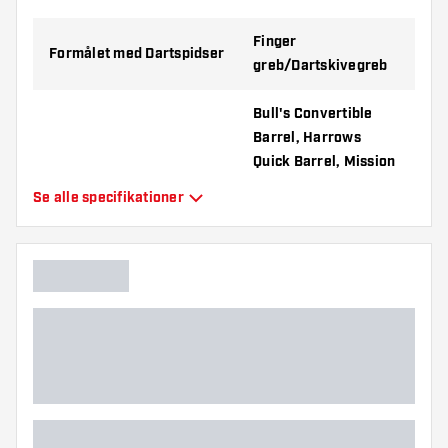
Finger
Formålet med Dartspidser
greb/Dartskivegreb
Bull's Convertible
Barrel, Harrows
Quick Barrel, Mission
R2.5 Rapid Barrel,
Se alle specifikationer
Egnet til
Shot Turbo Barrel,
Target Swiss Barrel,
Winmau Switch
Barrel
Dartspidser form
Straight Point
Dartspidser grebtype
SLK
Dartspidser grebzone
Overalt