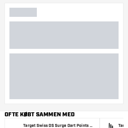
niveau.
OFTE KØBT SAMMEN MED
Target Swiss DS Surge Dart Points Sil
Targe