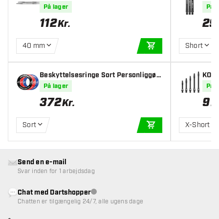
ver
På lager
På l
112
29
Kr.
40 mm
Short
TILFØJ TIL KURV
Beskyttelsesringe Sort Personliggør
KOTO
e Med Billede - Fuld farve - Inkl. Besk
ter
På lager
På l
yttelsesringe
372
9
Kr.
K
Sort
X-Short
TILFØJ TIL KURV
Send en e-mail
Svar inden for 1 arbejdsdag
Chat med Dartshopper
Kundeservice ikke tilgængelig
Chatten er tilgængelig 24/7, alle ugens dage