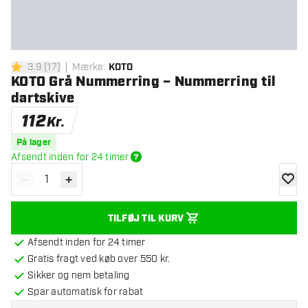
3.9
[
17
]
Mærke
:
KOTO
3.9 bedømmelsesstjerner
KOTO Grå Nummerring – Nummerring til
dartskive
112
Kr.
På lager
Afsendt inden for 24 timer
-
+
Reducér antal
Øg antal
tilføje
TILFØJ TIL KURV
Afsendt inden for 24 timer
Gratis fragt ved køb over 550 kr.
Sikker og nem betaling
Spar automatisk for rabat