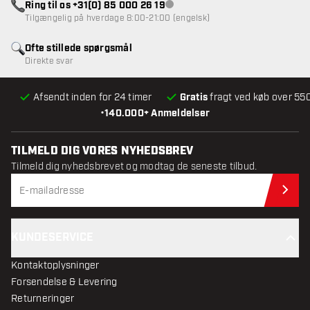
Ring til os +31(0) 85 000 26 19
Kundeservice ikke tilgængelig
Tilgængelig på hverdage 8:00-21:00 (engelsk)
Ofte stillede spørgsmål
Direkte svar
Afsendt inden for 24 timer
Gratis
fragt ved køb over 550
•
140.000+ Anmeldelser
TILMELD DIG VORES NYHEDSBREV
Tilmeld dig nyhedsbrevet og modtag de seneste tilbud.
Til
KUNDESERVICE
Kontaktoplysninger
Forsendelse & Levering
Returneringer