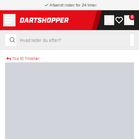
Afsendt inden for 24 timer
Menu
0
Konto
Min ønskel
Indk
tilbage til forsiden
søg
søg
Top 10 Tilbehør