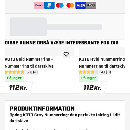
+
3
DISSE KUNNE OGSÅ VÆRE INTERESSANTE FOR DIG
tilføje til ønskeliste
KOTO Guld Nummerring –
KOTO Hvid Nummerring –
Nummerring til dartskive
Nummerring til dartskive
åbn anmeldelsespanel
5.0 (4)
åbn anmeldelse
4.1 (11)
5 bedømmelsesstjerner
4.1 bedømmelsesstjerner
På lager
På lager
112
112
Kr.
Kr.
PRODUKTINFORMATION
Opdag KOTO Grey Numberring: den perfekte talring til dit
dartskive