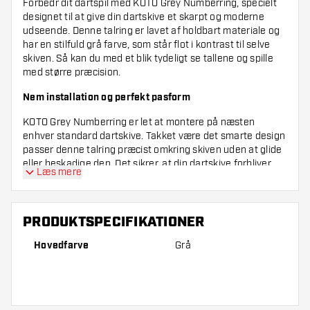
Forbedr dit dartspil med KOTO Grey Numberring, specielt
designet til at give din dartskive et skarpt og moderne
udseende. Denne talring er lavet af holdbart materiale og
har en stilfuld grå farve, som står flot i kontrast til selve
skiven. Så kan du med et blik tydeligt se tallene og spille
med større præcision.
Nem installation og perfekt pasform
KOTO Grey Numberring er let at montere på næsten
enhver standard dartskive. Takket være det smarte design
passer denne talring præcist omkring skiven uden at glide
eller beskadige den. Det sikrer, at din dartskive forbliver
Læs mere
pæn og professionel at se på, samtidig med at dit udstyr
holder længere.
Opgrader din dartskive med stil og funktionalitet
PRODUKTSPECIFIKATIONER
Med denne talring giver du ikke kun din dartskive et frisk,
Hovedfarve
Grå
moderne look, men forbedrer også spilleoplevelsen. De
tydelige, grå tal gør det nemt og hurtigt at holde styr på
dine point. Ideel både for begyndere og erfarne
dartspillere, der ønsker at løfte deres spil til et højere