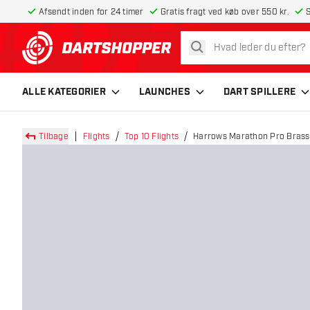
Afsendt inden for 24 timer
Gratis fragt ved køb over 550 kr.
S
søg
tilbage til forsiden
ALLE KATEGORIER
LAUNCHES
DART SPILLERE
Tilbage
Flights
Top 10 Flights
Harrows Marathon Pro Brass -