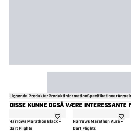
Lignende Produkter
Produktinformation
Specifikationer
Anmeld
DISSE KUNNE OGSÅ VÆRE INTERESSANTE F
tilføje til ønskeliste
tilføje 
Harrows Marathon Black -
Harrows Marathon Aura -
Dart Flights
Dart Flights