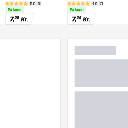
anel
åbn anmeldelsespanel
5.0 (3)
åbn anmeldelsespan
4.9 (7)
5 bedømmelsesstjerner
4.9 bedømmelsesstjerner
På lager
På lager
7
,
7
,
09
09
Kr.
Kr.