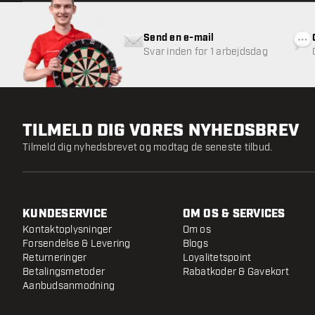
Send en e-mail
Svar inden for 1 arbejdsdag
TILMELD DIG VORES NYHEDSBREV
Tilmeld dig nyhedsbrevet og modtag de seneste tilbud.
KUNDESERVICE
OM OS & SERVICES
Kontaktoplysninger
Om os
Forsendelse & Levering
Blogs
Returneringer
Loyalitetspoint
Betalingsmetoder
Rabatkoder & Gavekort
Aanbudsanmodning