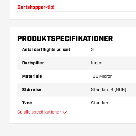
Dartshopper-tip!
Sørg for, at du har masser af flights og shafts på la
beskadiget eller knækket ved brug.
PRODUKTSPECIFIKATIONER
Prøv en anden form, et andet materiale eller en and
Antal dartflights pr. sæt
3
for at finde ud af, hvilken der passer bedst til dig!
Dartspiller
Ingen
Materiale
100 Micron
Størrelse
Standard 6 (NO6)
Type
Standard
Se alle specifikationer
Fleksibilitet
Hovedfarve