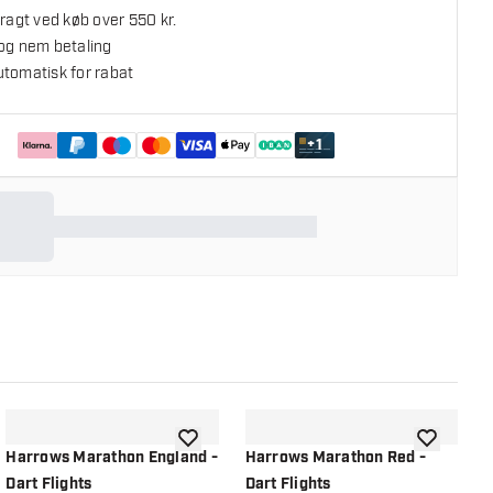
fragt ved køb over 550 kr.
 og nem betaling
utomatisk for rabat
+
1
l ønskeliste
tilføje til ønskeliste
tilføje til ø
Harrows Marathon England -
Harrows Marathon Red -
H
Dart Flights
Dart Flights
D