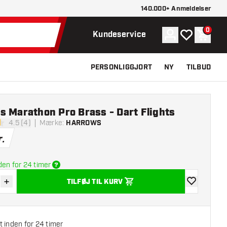
140.000+ Anmeldelser
0
Konto
Min ønskelist
Indkøb
Kundeservice
PERSONLIGGJORT
NY
TILBUD
s Marathon Pro Brass - Dart Flights
4.5 (4)
Mærke
:
HARROWS
melsesstjerner
r.
den for 24 timer
+
TILFØJ TIL KURV
r antal
Øg antal
tilføje til øns
 inden for 24 timer