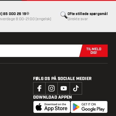
(0) 85 000 26 19
Ofte stillede spørgsmål
Kundeservice ikke tilgængelig
 hverdage 8:00-21:00 (engelsk)
Direkte svar
TILMELD
Tilmeld dig n
DIG!
FØLG OS PÅ SOCIALE MEDIER
DOWNLOAD APPEN