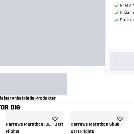
Gratis 
Sikker
Spar a
elser
Anbefalede Produkter
OR DIG
til ønskeliste
tilføje til ønskeliste
tilføje ti
Harrows Marathon ICE - Dart
Harrows Marathon Skull -
Flights
Dart Flights