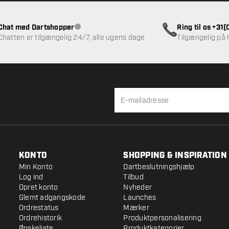
Chat med Dartshopper
Ring til os +31
Kundeservice ikke tilgængelig
Chatten er tilgængelig 24/7, alle ugens dage
Tilgængelig på
KONTO
SHOPPING & INSPIRATION
Min Konto
Dartbeslutningshjælp
Log ind
Tilbud
Opret konto
Nyheder
Glemt adgangskode
Launches
Ordrestatus
Mærker
Ordrehistorik
Produktpersonalisering
Ønskeliste
Produktkategorier