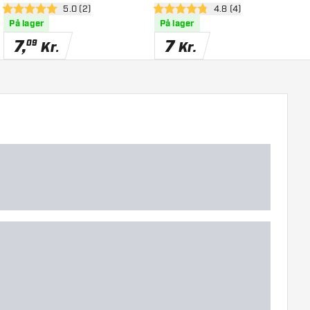
el
åbn anmeldelsespanel
5.0 (2)
åbn anmeldelsespanel
4.8 (4)
5 bedømmelsesstjerner
4.8 bedømmelsesstjerner
5
På lager
På lager
7
,
7
09
Kr.
Kr.