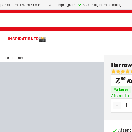
par automatisk med vores loyalitetsprogram
Sikker og nem betaling
INSPIRATIONER
 Dart Flights
Harrow
4.5 bedøm
7
,
09
K
På lager
Afsendt in
-
Reducé
Afsendt