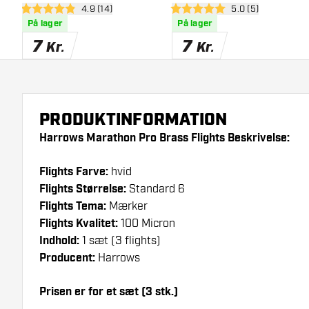
åbn anmeldelsespanel
4.9 (14)
åbn anmeldelsesp
5.0 (5)
4.9 bedømmelsesstjerner
5 bedømmelsesstjerner
På lager
På lager
7
7
Kr.
Kr.
PRODUKTINFORMATION
Harrows Marathon Pro Brass Flights Beskrivelse:
Flights Farve:
hvid
Flights Størrelse:
Standard 6
Flights Tema:
Mærker
Flights Kvalitet:
100 Micron
Indhold:
1 sæt (3 flights)
Producent:
Harrows
Prisen er for et sæt (3 stk.)