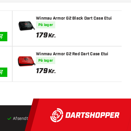
Winmau Armor G2 Black Dart Case Etui
På lager
179
Kr.
TILFØJ TIL KURV
Winmau Armor G2 Red Dart Case Etui
På lager
179
Kr.
TILFØJ TIL KURV
Afsendt inden for 24 timer
Gratis
fragt ved køb over 5