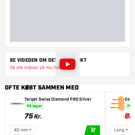
Dart form
Dart vægt
Dart diameter (MM)
Dart længde (MM)
SE VIDEOEN OM DETTE PRODUKT
Se alle videoer på YouTube
OFTE KØBT SAMMEN MED
Target Swiss Diamond PRO Silver
Cond
ndar
På lager
På l
75
88
Kr.
40 mm
Long
TILFØJ TIL KURV