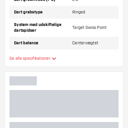
Dart grebstype
Ringed
System med udskiftelige
Target Swiss Point
dartspidser
Dart balance
Centervægtet
Dart materiale
Tungsten 90%
Se alle specifikationer
Dartnæsegreb
Dartspiller
Dart farve
Dartnæseform
Dart grebzone