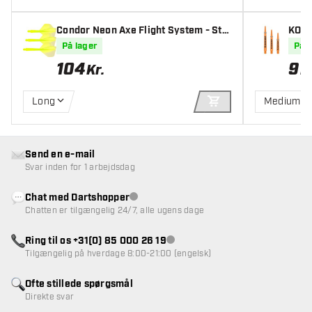
Condor Neon Axe Flight System - Sta
KOTO
ndard Yellow
På lager
På l
104
9
Kr.
K
Long
Medium
TILFØJ TIL KURV
Send en e-mail
Svar inden for 1 arbejdsdag
Chat med Dartshopper
Kundeservice ikke tilgængelig
Chatten er tilgængelig 24/7, alle ugens dage
Ring til os +31(0) 85 000 26 19
Kundeservice ikke tilgængelig
Tilgængelig på hverdage 8:00-21:00 (engelsk)
Ofte stillede spørgsmål
Direkte svar