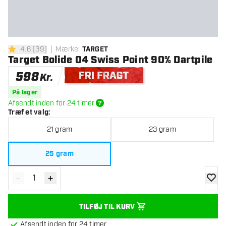
4.6
[
39
]
Mærke
:
TARGET
4.6 bedømmelsesstjerner
Target Bolide 04 Swiss Point 90% Dartpile
598
Kr.
Gratis levering
På lager
Afsendt inden for 24 timer
Træf et valg
:
21 gram
23 gram
25 gram
-
+
Reducér antal
Øg antal
tilføje
TILFØJ TIL KURV
Afsendt inden for 24 timer