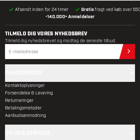
Afsendt inden for 24 timer
Gratis
fragt ved køb over 550
•
140.000+ Anmeldelser
TILMELD DIG VORES NYHEDSBREV
Tilmeld dig nyhedsbrevet og modtag de seneste tilbud.
Til
KUNDESERVICE
Kontaktoplysninger
Forsendelse & Levering
Returneringer
Betalingsmetoder
Aanbudsanmodning
OM OS & SERVICES