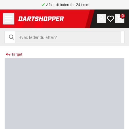
Afsendt inden for 24 timer
Menu
0
Konto
Min ønskel
Indk
tilbage til forsiden
søg
søg
Target