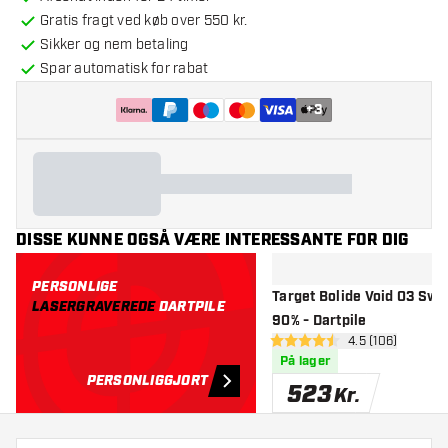
Gratis fragt ved køb over 550 kr.
Sikker og nem betaling
Spar automatisk for rabat
+
3
DISSE KUNNE OGSÅ VÆRE INTERESSANTE FOR DIG
PERSONLIGE
Target Bolide Void 03 Swis
LASERGRAVEREDE
DARTPILE
90% - Dartpile
åbn anmeldelse
4.5 (106)
4.5 bedømmelsesstjerner
På lager
PERSONLIGGJORT
523
Kr.