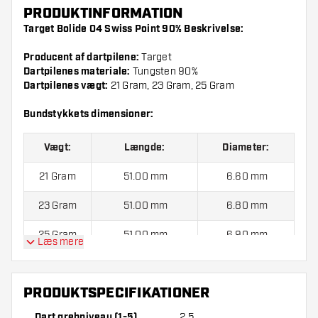
PRODUKTINFORMATION
Target Bolide 04 Swiss Point 90% Beskrivelse:
Producent af dartpilene:
Target
Dartpilenes materiale:
Tungsten 90%
Dartpilenes vægt:
21 Gram, 23 Gram, 25 Gram
Bundstykkets dimensioner:
Vægt:
Længde:
Diameter:
21 Gram
51.00 mm
6.60 mm
23 Gram
51.00 mm
6.80 mm
25 Gram
51.00 mm
6.90 mm
Læs mere
Target Bolide 04 Swiss Point 90% indeholder:
3 Dartpile,
PRODUKTSPECIFIKATIONER
3 Flights og 3 Skafter.
Dart grebniveau (1-5)
2.5