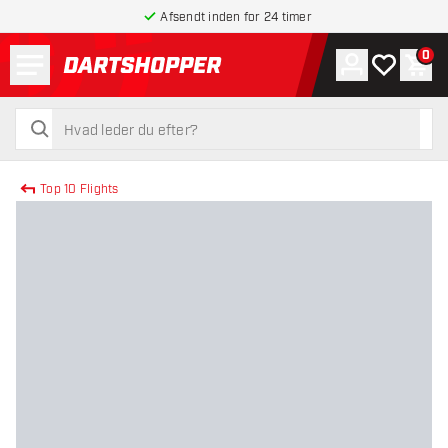
Afsendt inden for 24 timer
Menu
0
Konto
Min ønskel
Indk
tilbage til forsiden
søg
søg
Top 10 Flights