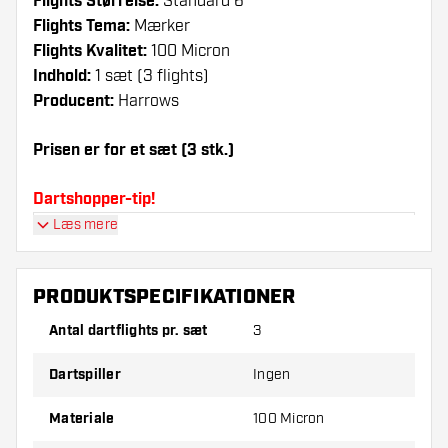
Flights Størrelse:
Standard 6
Flights Tema:
Mærker
Flights Kvalitet:
100 Micron
Indhold:
1 sæt (3 flights)
Producent:
Harrows
Prisen er for et sæt (3 stk.)
Dartshopper-tip!
Læs mere
Sørg for, at du har masser af flights og shafts
på lager. Disse kan blive beskadiget eller
knækket ved brug.
PRODUKTSPECIFIKATIONER
Antal dartflights pr. sæt
3
Prøv en anden form, et andet materiale eller en
anden tykkelse på flights for at finde ud af,
Dartspiller
Ingen
hvilken der passer bedst til dig!
Materiale
100 Micron