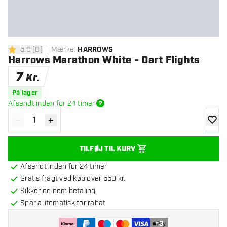
5.0
[
8
]
Mærke
:
HARROWS
5 bedømmelsesstjerner
Harrows Marathon White - Dart Flights
7
Kr.
På lager
Afsendt inden for 24 timer
-
+
Reducér antal
Øg antal
tilføje
TILFØJ TIL KURV
Afsendt inden for 24 timer
Gratis fragt ved køb over 550 kr.
Sikker og nem betaling
Spar automatisk for rabat
+
3