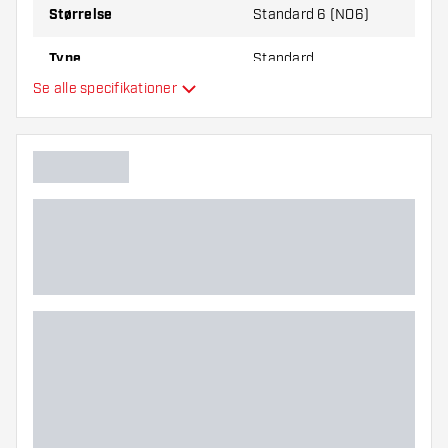
Størrelse
Standard 6 (NO6)
Type
Standard
Se alle specifikationer
Fleksibilitet
Hovedfarve