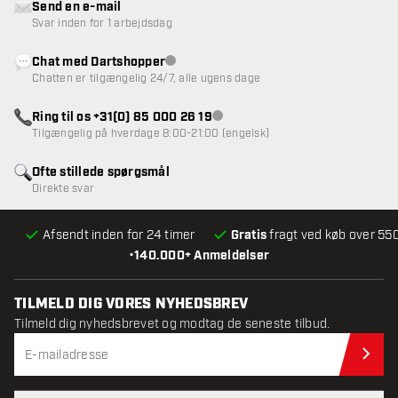
Send en e-mail
Svar inden for 1 arbejdsdag
Chat med Dartshopper
Kundeservice ikke tilgængelig
Chatten er tilgængelig 24/7, alle ugens dage
Ring til os +31(0) 85 000 26 19
Kundeservice ikke tilgængelig
Tilgængelig på hverdage 8:00-21:00 (engelsk)
Ofte stillede spørgsmål
Direkte svar
Afsendt inden for 24 timer
Gratis
fragt ved køb over 550
•
140.000+ Anmeldelser
TILMELD DIG VORES NYHEDSBREV
Tilmeld dig nyhedsbrevet og modtag de seneste tilbud.
Til