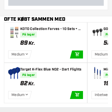
OFTE KØBT SAMMEN MED
KOTO Collection Farves - 10 Sets + Re
GOAT 
mover Skafter
På lager
På l
89
52
Kr.
Medium
Medium
TILFØJ TIL KURV
Target K-Flex Blue NO2 - Dart Flights
Miss
er
På lager
På l
82
19
Kr.
Medium
Inbetween
TILFØJ TIL KURV