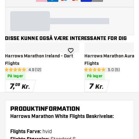
DISSE KUNNE OGSÅ VÆRE INTERESSANTE FOR DIG
tilføje til ønskeliste
Harrows Marathon Ireland - Dart
Harrows Marathon Aura - 
Flights
Flights
åbn anmeldelsespanel
4.9 (12)
åbn anmeldelse
5.0 (5)
4.9 bedømmelsesstjerner
5 bedømmelsesstjerner
På lager
På lager
7
,
7
09
Kr.
Kr.
PRODUKTINFORMATION
Harrows Marathon White Flights Beskrivelse:
Flights Farve:
hvid