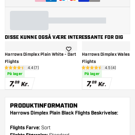
DISSE KUNNE OGSÅ VÆRE INTERESSANTE FOR DIG
tilføje til ønskeliste
Harrows Dimplex Plain White - Dart
Harrows Dimplex Wales - 
Flights
Flights
åbn anmeldelsespanel
4.4 (7)
åbn anmeldelse
4.5 (4)
4.4 bedømmelsesstjerner
4.5 bedømmelsesstjerner
På lager
På lager
7
,
7
,
09
09
Kr.
Kr.
PRODUKTINFORMATION
Harrows Dimplex Plain Black Flights Beskrivelse:
Flights Farve:
Sort