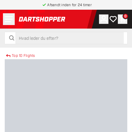
Afsendt inden for 24 timer
Menu
0
Konto
Min ønskel
Indk
tilbage til forsiden
søg
søg
Top 10 Flights