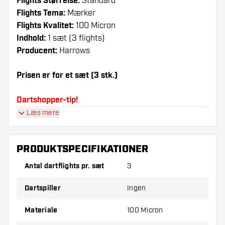
Flights Størrelse:
Standard
Flights Tema:
Mærker
Flights Kvalitet:
100 Micron
Indhold:
1 sæt (3 flights)
Producent:
Harrows
Prisen er for et sæt (3 stk.)
Dartshopper-tip!
Læs mere
Sørg for, at du har masser af flights og shafts
på lager. Disse kan blive beskadiget eller
knækket ved brug.
PRODUKTSPECIFIKATIONER
Antal dartflights pr. sæt
3
Prøv en anden form, et andet materiale eller en
anden tykkelse på flights for at finde ud af,
Dartspiller
Ingen
hvilken der passer bedst til dig!
Materiale
100 Micron