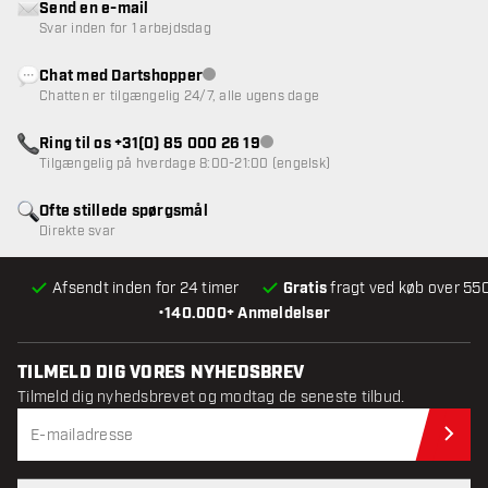
Send en e-mail
Svar inden for 1 arbejdsdag
Chat med Dartshopper
Kundeservice ikke tilgængelig
Chatten er tilgængelig 24/7, alle ugens dage
Ring til os +31(0) 85 000 26 19
Kundeservice ikke tilgængelig
Tilgængelig på hverdage 8:00-21:00 (engelsk)
Ofte stillede spørgsmål
Direkte svar
Afsendt inden for 24 timer
Gratis
fragt ved køb over 550
•
140.000+ Anmeldelser
TILMELD DIG VORES NYHEDSBREV
Tilmeld dig nyhedsbrevet og modtag de seneste tilbud.
Til