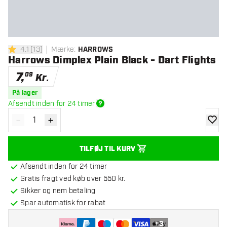
4.1
[
13
]
Mærke
:
HARROWS
4.1 bedømmelsesstjerner
Harrows Dimplex Plain Black - Dart Flights
7
,
09
Kr.
På lager
Afsendt inden for 24 timer
-
+
Reducér antal
Øg antal
tilføje
TILFØJ TIL KURV
Afsendt inden for 24 timer
Gratis fragt ved køb over 550 kr.
Sikker og nem betaling
Spar automatisk for rabat
+
3