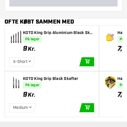
OFTE KØBT SAMMEN MED
KOTO King Grip Aluminium Black Skaf
Harr
ter
På lager
På l
9
7
,
09
Kr.
X-Short
TILFØJ TIL KURV
KOTO King Grip Black Skafter
Harr
På lager
På l
9
7
,
09
Kr.
Medium
TILFØJ TIL KURV