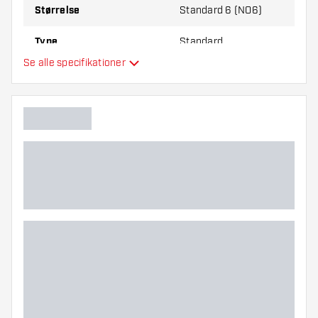
Størrelse
Standard 6 (NO6)
Type
Standard
Se alle specifikationer
Fleksibilitet
Hovedfarve