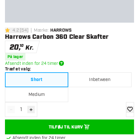
4.2
[
54
]
Mærke
:
HARROWS
4.2 bedømmelsesstjerner
Harrows Carbon 360 Clear Skafter
20
,
10
Kr.
På lager
Afsendt inden for 24 timer
Træf et valg
:
Short
Inbetween
Medium
-
+
Reducér antal
Øg antal
tilføje
TILFØJ TIL KURV
Afsendt inden for 24 timer