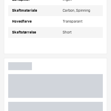
Prisen er for et sæt (3 stk.)
Skaftmateriale
Carbon, Spinning
Dartshopper-tip!
Hovedfarve
Transparant
Sørg for, at du har masser af flights og shafts
Skaftstørrelse
Short
på lager. Disse kan blive beskadiget eller
knækket ved brug.
Prøv shafts i forskellige størrelser for at finde
ud af, hvilken variant der passer bedst til dig!