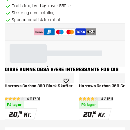
Gratis fragt ved køb over 550 kr.
Sikker og nem betaling
Spar automatisk for rabat
+
3
DISSE KUNNE OGSÅ VÆRE INTERESSANTE FOR DIG
tilføje til ønskeliste
Harrows Carbon 360 Black Skafter
Harrows Carbon 360 Gree
åbn anmeldelsespanel
4.0 (70)
åbn anmeldelse
4.2 (51)
4 bedømmelsesstjerner
4.2 bedømmelsesstjerner
På lager
På lager
20
,
20
,
10
10
Kr.
Kr.