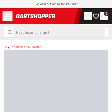
Afsendt inden for 24 timer
Menu
0
Konto
Min ønskel
Indk
tilbage til forsiden
søg
søg
Top 10 Shafts/Skafter