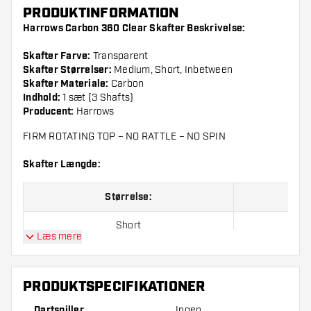
PRODUKTINFORMATION
Harrows Carbon 360 Clear Skafter Beskrivelse:
Skafter Farve:
Transparent
Skafter Størrelser:
Medium, Short, Inbetween
Skafter Materiale:
Carbon
Indhold:
1 sæt (3 Shafts)
Producent:
Harrows
FIRM ROTATING TOP – NO RATTLE – NO SPIN
Skafter Længde:
Størrelse:
Short
Læs mere
Inbetween
Medium
PRODUKTSPECIFIKATIONER
Dartspiller
Ingen