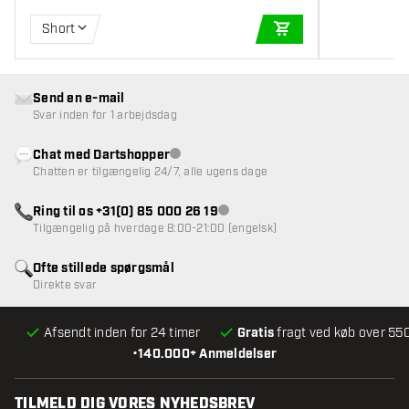
Short
TILFØJ TIL KURV
Send en e-mail
Svar inden for 1 arbejdsdag
Chat med Dartshopper
Kundeservice ikke tilgængelig
Chatten er tilgængelig 24/7, alle ugens dage
Ring til os +31(0) 85 000 26 19
Kundeservice ikke tilgængelig
Tilgængelig på hverdage 8:00-21:00 (engelsk)
Ofte stillede spørgsmål
Direkte svar
Afsendt inden for 24 timer
Gratis
fragt ved køb over 550
•
140.000+ Anmeldelser
TILMELD DIG VORES NYHEDSBREV