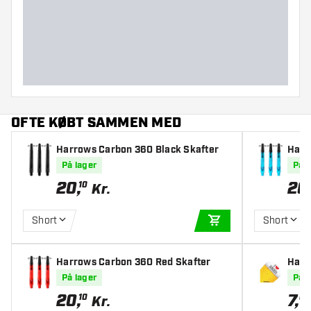
OFTE KØBT SAMMEN MED
Harrows Carbon 360 Black Skafter
Harr
er
På lager
På l
20
,
20
10
Kr.
Short
Short
TILFØJ TIL KURV
Harrows Carbon 360 Red Skafter
Harr
På lager
På l
20
,
7
,
10
09
Kr.