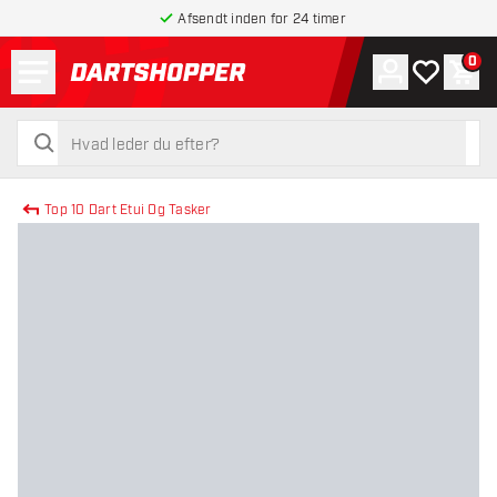
Afsendt inden for 24 timer
Menu
0
Konto
Min ønskel
Indk
tilbage til forsiden
søg
søg
Top 10 Dart Etui Og Tasker