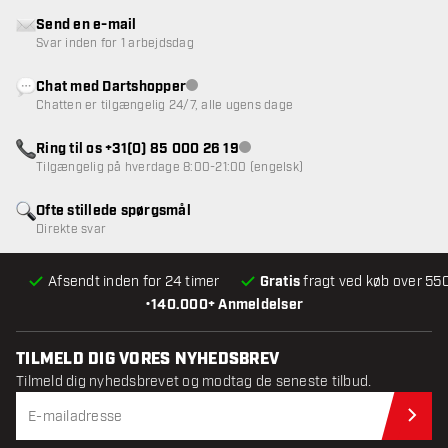
Send en e-mail
Svar inden for 1 arbejdsdag
Chat med Dartshopper
Kundeservice ikke tilgængelig
Chatten er tilgængelig 24/7, alle ugens dage
Ring til os +31(0) 85 000 26 19
Kundeservice ikke tilgængelig
Tilgængelig på hverdage 8:00-21:00 (engelsk)
Ofte stillede spørgsmål
Direkte svar
Afsendt inden for 24 timer
Gratis
fragt ved køb over 550
•
140.000+ Anmeldelser
TILMELD DIG VORES NYHEDSBREV
Tilmeld dig nyhedsbrevet og modtag de seneste tilbud.
Til