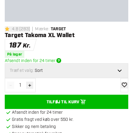
4.8
[
283
]
Mærke
:
TARGET
4.8 bedømmelsesstjerner
Target Takoma XL Wallet
187
Kr.
På lager
Afsendt inden for 24 timer
Træf et valg:
Sort
-
+
Reducér antal
Øg antal
tilføje
TILFØJ TIL KURV
Afsendt inden for 24 timer
Gratis fragt ved køb over 550 kr.
Sikker og nem betaling