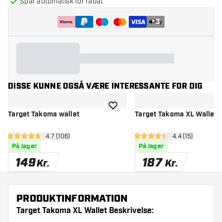
Spar automatisk for rabat
+
3
DISSE KUNNE OGSÅ VÆRE INTERESSANTE FOR DIG
tilføje til ønskeliste
Target Takoma wallet
Target Takoma XL Wallet 
åbn anmeldelsespanel
4.7 (106)
åbn anmeldelse
4.4 (15)
4.7 bedømmelsesstjerner
4.4 bedømmelsesstjerner
På lager
På lager
149
187
Kr.
Kr.
PRODUKTINFORMATION
Target Takoma XL Wallet Beskrivelse: