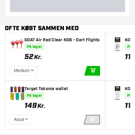
OFTE KØBT SAMMEN MED
GOAT Air Red Clear NO6 - Dart Flights
KOTO
På lager
På l
52
11
Kr.
K
Medium
TILFØJ TIL KURV
Target Takoma wallet
KOTO
På lager
På l
149
11
Kr.
K
Aqua
TILFØJ TIL KURV