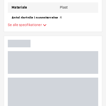
Materiale
Plast
Antal dartpile i pungstørrelse
6
Se alle specifikationer
Hovedfarve