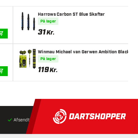
Harrows Carbon ST Blue Skafter
På lager
31
Kr.
TILFØJ TIL KURV
Winmau Michael van Gerwen Ambition Black Coat
På lager
119
Kr.
TILFØJ TIL KURV
Afsendt inden for 24 timer
Gratis
fragt ved køb over 5