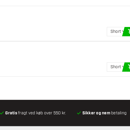
Short
Short
Gratis
fragt ved køb over 550 kr.
Sikker og nem
betaling