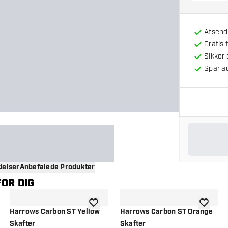
Afsendt
Gratis 
Sikker
Spar a
elser
Anbefalede Produkter
OR DIG
til ønskeliste
tilføje til ønskeliste
tilføje ti
Harrows Carbon ST Yellow
Harrows Carbon ST Orange
Skafter
Skafter