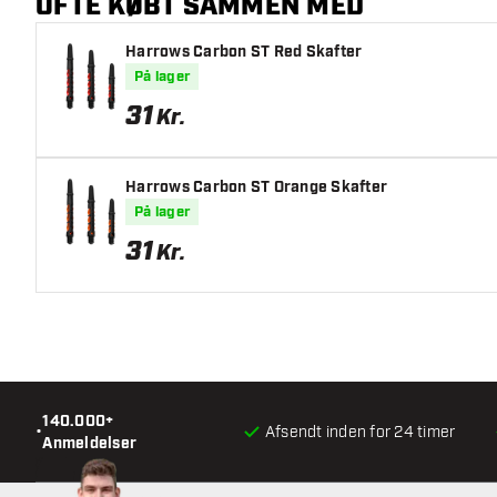
OFTE KØBT SAMMEN MED
Harrows Carbon ST Red Skafter
På lager
31
Kr.
Harrows Carbon ST Orange Skafter
På lager
31
Kr.
140.000+
•
Afsendt inden for 24 timer
Anmeldelser