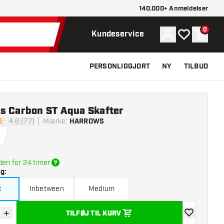
140.000+ Anmeldelser
0
Konto
Min ønskelist
Indkøb
Kundeservice
PERSONLIGGJORT
NY
TILBUD
s Carbon ST Aqua Skafter
4.6 (77)
Mærke
:
HARROWS
melsesstjerner
den for 24 timer
lg
:
t
Inbetween
Medium
+
TILFØJ TIL KURV
r antal
Øg antal
tilføje til øns