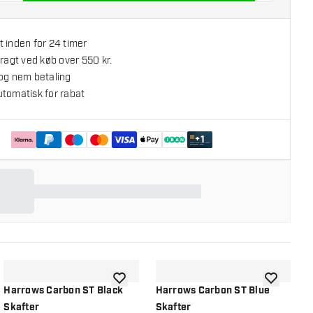
 inden for 24 timer
fragt ved køb over 550 kr.
 og nem betaling
utomatisk for rabat
+
1
l ønskeliste
tilføje til ønskeliste
tilføje til ø
Harrows Carbon ST Black
Harrows Carbon ST Blue
H
Skafter
Skafter
S