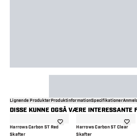
Lignende Produkter
Produktinformation
Specifikationer
Anmeld
DISSE KUNNE OGSÅ VÆRE INTERESSANTE F
tilføje til ønskeliste
tilføje 
Harrows Carbon ST Red
Harrows Carbon ST Clear
Skafter
Skafter