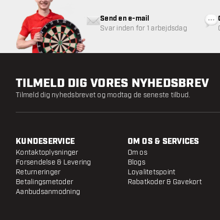
Send en e-mail
Svar inden for 1 arbejdsdag
TILMELD DIG VORES NYHEDSBREV
Tilmeld dig nyhedsbrevet og modtag de seneste tilbud.
KUNDESERVICE
OM OS & SERVICES
Kontaktoplysninger
Om os
Forsendelse & Levering
Blogs
Returneringer
Loyalitetspoint
Betalingsmetoder
Rabatkoder & Gavekort
Aanbudsanmodning