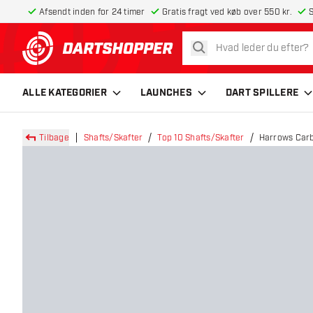
Afsendt inden for 24 timer
Gratis fragt ved køb over 550 kr.
S
søg
tilbage til forsiden
ALLE KATEGORIER
LAUNCHES
DART SPILLERE
Tilbage
Shafts/Skafter
Top 10 Shafts/Skafter
Harrows Carb