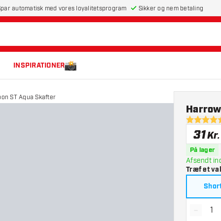
par automatisk med vores loyalitetsprogram
Sikker og nem betaling
INSPIRATIONER
on ST Aqua Skafter
Harrow
4.6 bedøm
31
Kr.
På lager
Afsendt in
Træf et va
Shor
-
Reducé