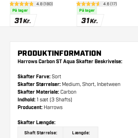
åbn anmeldelsespanel
4.8 (180)
åbn anmeldelsesp
4.6 (17)
4.8 bedømmelsesstjerner
4.6 bedømmelsesstjerner
På lager
På lager
31
31
Kr.
Kr.
PRODUKTINFORMATION
Harrows Carbon ST Aqua Skafter Beskrivelse:
Skafter Farve:
Sort
Skafter Størrelser:
Medium, Short, Inbetween
Skafter Materiale:
Carbon
Indhold:
1 sæt (3 Shafts)
Producent:
Harrows
Skafter Længde:
Shaft Størrelse:
Længde: