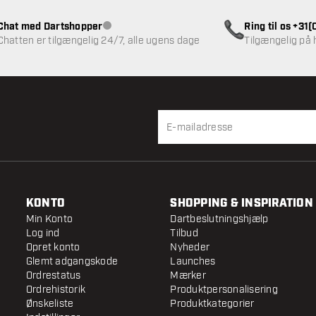
Chat med Dartshopper
Ring til os +31
Kundeservice ikke tilgængelig
Chatten er tilgængelig 24/7, alle ugens dage
Tilgængelig på
KONTO
SHOPPING & INSPIRATION
Min Konto
Dartbeslutningshjælp
Log ind
Tilbud
Opret konto
Nyheder
Glemt adgangskode
Launches
Ordrestatus
Mærker
Ordrehistorik
Produktpersonalisering
Ønskeliste
Produktkategorier