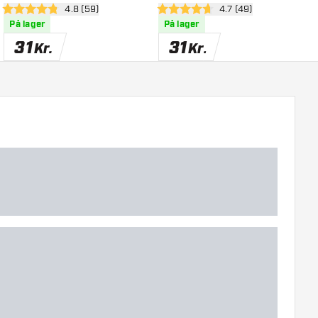
nel
åbn anmeldelsespanel
4.8 (59)
åbn anmeldelsespane
4.7 (49)
4.8 bedømmelsesstjerner
4.7 bedømmelsesstjerner
4
På lager
På lager
31
31
Kr.
Kr.