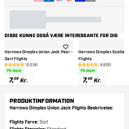
DISSE KUNNE OGSÅ VÆRE INTERESSANTE FOR DIG
tilføje til ønskeliste
Harrows Dimplex Union Jack Pear -
Harrows Dimplex Scotland
Dart Flights
Flights
åbn anmeldelsespanel
5.0 (4)
åbn anmeldelse
4.8 (5)
5 bedømmelsesstjerner
4.8 bedømmelsesstjerner
På lager
På lager
7
,
7
,
09
09
Kr.
Kr.
PRODUKTINFORMATION
Harrows Dimplex Union Jack Flights Beskrivelse:
Flights Farve:
Sort