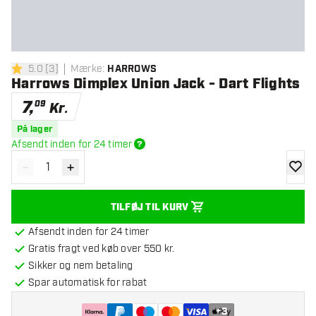
5.0
[
3
]
Mærke
:
HARROWS
5 bedømmelsesstjerner
Harrows Dimplex Union Jack - Dart Flights
7
,
09
Kr.
På lager
Afsendt inden for 24 timer
-
+
Reducér antal
Øg antal
tilføje
TILFØJ TIL KURV
Afsendt inden for 24 timer
Gratis fragt ved køb over 550 kr.
Sikker og nem betaling
Spar automatisk for rabat
+
3