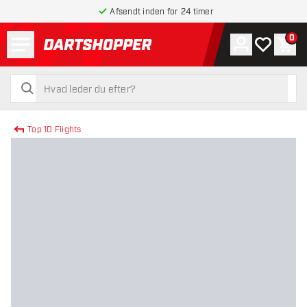
Afsendt inden for 24 timer
Menu
0
Konto
Min ønskel
Indk
tilbage til forsiden
søg
søg
Top 10 Flights