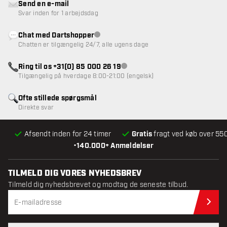
Send en e-mail
Svar inden for 1 arbejdsdag
Chat med Dartshopper
Kundeservice ikke tilgængelig
Chatten er tilgængelig 24/7, alle ugens dage
Ring til os +31(0) 85 000 26 19
Kundeservice ikke tilgængelig
Tilgængelig på hverdage 8:00-21:00 (engelsk)
Ofte stillede spørgsmål
Direkte svar
Afsendt inden for 24 timer
Gratis
fragt ved køb over 550
•
140.000+ Anmeldelser
TILMELD DIG VORES NYHEDSBREV
Tilmeld dig nyhedsbrevet og modtag de seneste tilbud.
Til