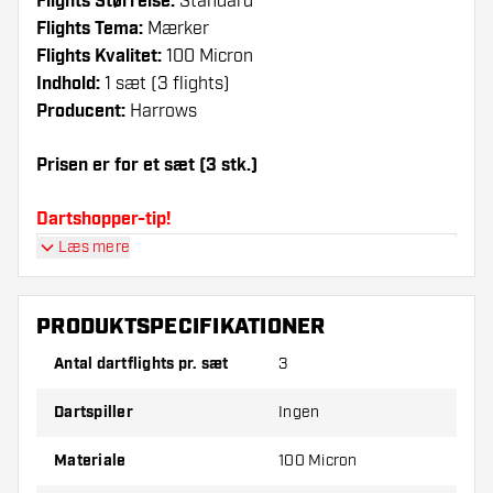
Flights Størrelse:
Standard
Flights Tema:
Mærker
Flights Kvalitet:
100 Micron
Indhold:
1 sæt (3 flights)
Producent:
Harrows
Prisen er for et sæt (3 stk.)
Dartshopper-tip!
Læs mere
Sørg for, at du har masser af flights og shafts
på lager. Disse kan blive beskadiget eller
knækket ved brug.
PRODUKTSPECIFIKATIONER
Antal dartflights pr. sæt
3
Prøv en anden form, et andet materiale eller en
anden tykkelse på flights for at finde ud af,
Dartspiller
Ingen
hvilken der passer bedst til dig!
Materiale
100 Micron