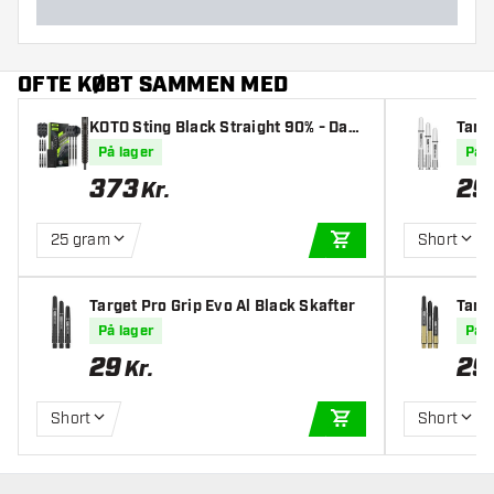
OFTE KØBT SAMMEN MED
KOTO Sting Black Straight 90% - Dart
Targe
pile
På lager
På l
373
29
Kr.
25 gram
Short
TILFØJ TIL KURV
Target Pro Grip Evo Al Black Skafter
Targe
På lager
På l
29
29
Kr.
Short
Short
TILFØJ TIL KURV