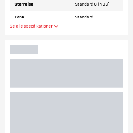
Størrelse
Standard 6 (NO6)
Type
Standard
Se alle specifikationer
Fleksibilitet
Hovedfarve