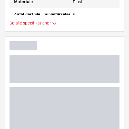
Materiale
Plast
Antal dartpile i pungstørrelse
6
Se alle specifikationer
Hovedfarve