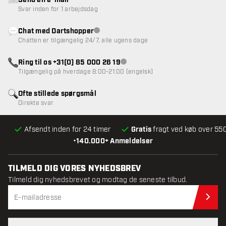
Send en e-mail
Svar inden for 1 arbejdsdag
Chat med Dartshopper
Kundeservice ikke tilgængelig
Chatten er tilgængelig 24/7, alle ugens dage
Ring til os +31(0) 85 000 26 19
Kundeservice ikke tilgængelig
Tilgængelig på hverdage 8:00-21:00 (engelsk)
Ofte stillede spørgsmål
Direkte svar
Afsendt inden for 24 timer
Gratis
fragt ved køb over 550
•
140.000+ Anmeldelser
TILMELD DIG VORES NYHEDSBREV
Tilmeld dig nyhedsbrevet og modtag de seneste tilbud.
Til