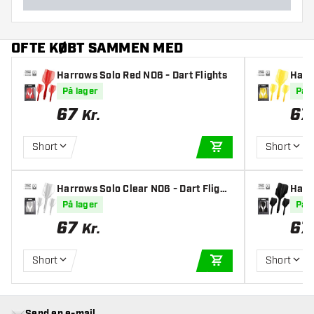
OFTE KØBT SAMMEN MED
Harrows Solo Red NO6 - Dart Flights
Harr
ts
På lager
På l
67
67
Kr.
Short
Short
TILFØJ TIL KURV
Harrows Solo Clear NO6 - Dart Flight
Harr
s
s
På lager
På l
67
67
Kr.
Short
Short
TILFØJ TIL KURV