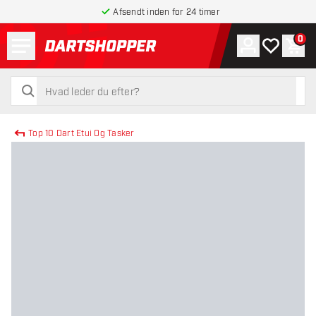
Afsendt inden for 24 timer
Menu
0
Konto
Min ønskel
Indk
tilbage til forsiden
søg
søg
Top 10 Dart Etui Og Tasker