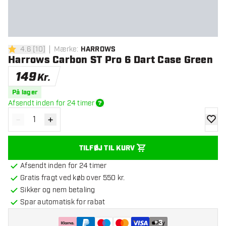
4.6
[
10
]
Mærke
:
HARROWS
4.6 bedømmelsesstjerner
Harrows Carbon ST Pro 6 Dart Case Green
149
Kr.
På lager
Afsendt inden for 24 timer
-
+
Reducér antal
Øg antal
tilføje
TILFØJ TIL KURV
Afsendt inden for 24 timer
Gratis fragt ved køb over 550 kr.
Sikker og nem betaling
Spar automatisk for rabat
+
3