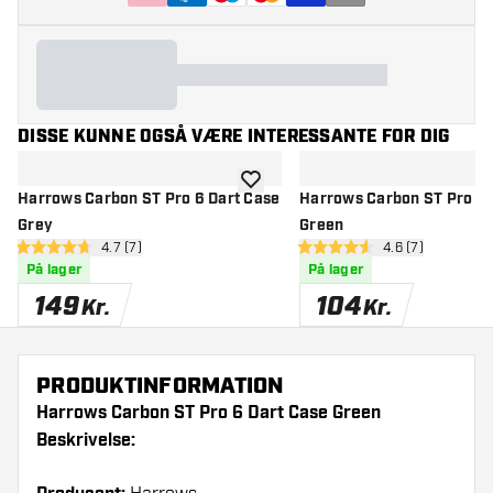
DISSE KUNNE OGSÅ VÆRE INTERESSANTE FOR DIG
tilføje til ønskeliste
Harrows Carbon ST Pro 6 Dart Case
Harrows Carbon ST Pro 3 
Grey
Green
åbn anmeldelsespanel
4.7 (7)
åbn anmeldelse
4.6 (7)
4.7 bedømmelsesstjerner
4.6 bedømmelsesstjerner
På lager
På lager
149
104
Kr.
Kr.
PRODUKTINFORMATION
Harrows Carbon ST Pro 6 Dart Case Green
Beskrivelse: