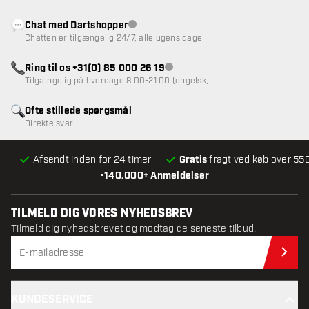
Chat med Dartshopper
Kundeservice ikke tilgængelig
Chatten er tilgængelig 24/7, alle ugens dage
Ring til os +31(0) 85 000 26 19
Kundeservice ikke tilgængelig
Tilgængelig på hverdage 8:00-21:00 (engelsk)
Ofte stillede spørgsmål
Direkte svar
Afsendt inden for 24 timer
Gratis
fragt ved køb over 550
•
140.000+ Anmeldelser
TILMELD DIG VORES NYHEDSBREV
Tilmeld dig nyhedsbrevet og modtag de seneste tilbud.
Til
KUNDESERVICE