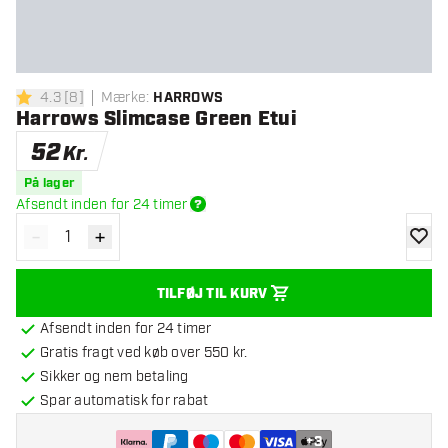
4.3
[
8
]
Mærke
:
HARROWS
4.3 bedømmelsesstjerner
Harrows Slimcase Green Etui
52
Kr.
På lager
Afsendt inden for 24 timer
-
+
Reducér antal
Øg antal
tilføje
TILFØJ TIL KURV
Afsendt inden for 24 timer
Gratis fragt ved køb over 550 kr.
Sikker og nem betaling
Spar automatisk for rabat
+
3