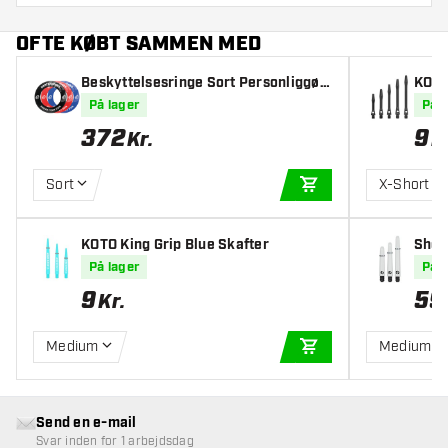
OFTE KØBT SAMMEN MED
Beskyttelsesringe Sort Personliggør
KOTO
e Med Billede - Fuld farve - Inkl. Besk
ter
På lager
På l
yttelsesringe
372
9
Kr.
K
Sort
X-Short
TILFØJ TIL KURV
KOTO King Grip Blue Skafter
Shot
På lager
På l
9
59
Kr.
Medium
Medium
TILFØJ TIL KURV
Send en e-mail
Svar inden for 1 arbejdsdag