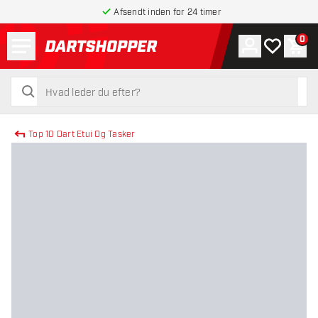
Afsendt inden for 24 timer
Menu
0
Konto
Min ønskel
Indk
tilbage til forsiden
søg
søg
Top 10 Dart Etui Og Tasker