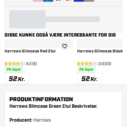
DISSE KUNNE OGSÅ VÆRE INTERESSANTE FOR DIG
tilføje til ønskeliste
Harrows Slimcase Red Etui
Harrows Slimcase Black E
åbn anmeldelsespanel
4.0 (6)
åbn anmeldelse
3.9 (23)
4 bedømmelsesstjerner
3.9 bedømmelsesstjerner
På lager
På lager
52
52
Kr.
Kr.
PRODUKTINFORMATION
Harrows Slimcase Green Etui Beskrivelse:
Producent:
Harrows