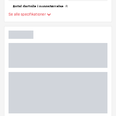
Antal dartpile i pungstørrelse
6
Se alle specifikationer
Hovedfarve