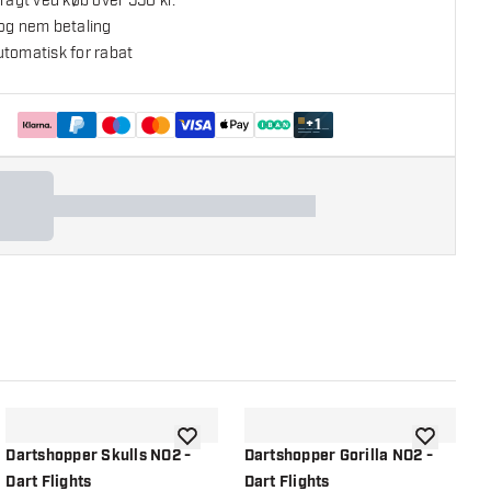
fragt ved køb over 550 kr.
 og nem betaling
utomatisk for rabat
+
1
l ønskeliste
tilføje til ønskeliste
tilføje til ø
Dartshopper Skulls NO2 -
Dartshopper Gorilla NO2 -
D
Dart Flights
Dart Flights
D