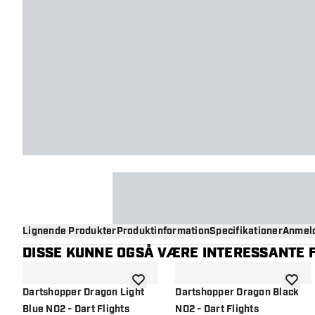
Lignende Produkter
Produktinformation
Specifikationer
Anmeld
DISSE KUNNE OGSÅ VÆRE INTERESSANTE F
tilføje til ønskeliste
tilføje 
Dartshopper Dragon Light
Dartshopper Dragon Black
Blue NO2 - Dart Flights
NO2 - Dart Flights