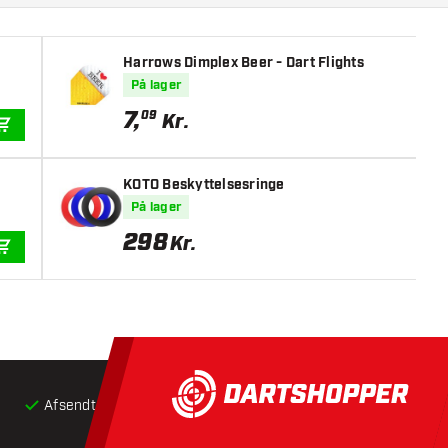
Harrows Dimplex Beer - Dart Flights
På lager
7
,
09
Kr.
TILFØJ TIL KURV
KOTO Beskyttelsesringe
På lager
298
Kr.
TILFØJ TIL KURV
Afsendt inden for 24 timer
Gratis
fragt ved køb over 5