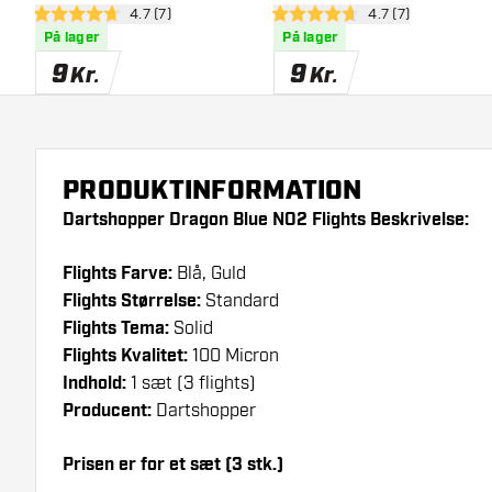
åbn anmeldelsespanel
4.7 (7)
åbn anmeldelsesp
4.7 (7)
4.7 bedømmelsesstjerner
4.7 bedømmelsesstjerner
På lager
På lager
9
9
Kr.
Kr.
PRODUKTINFORMATION
Dartshopper Dragon Blue NO2 Flights Beskrivelse:
Flights Farve:
Blå, Guld
Flights Størrelse:
Standard
Flights Tema:
Solid
Flights Kvalitet:
100 Micron
Indhold:
1 sæt (3 flights)
Producent:
Dartshopper
Prisen er for et sæt (3 stk.)