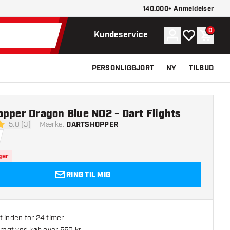
140.000+ Anmeldelser
0
Konto
Min ønskelist
Indkøb
Kundeservice
PERSONLIGGJORT
NY
TILBUD
pper Dragon Blue NO2 - Dart Flights
5.0 (3)
Mærke
:
DARTSHOPPER
lsesstjerner
ger
RING TIL MIG
 inden for 24 timer