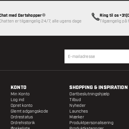
Chat med Dartshopper
Ring til os +31
Kundeservice ikke tilgængelig
Chatten er tilgængelig 24/7, alle ugens dage
Tilgængelig på
KONTO
SHOPPING & INSPIRATION
Min Konto
Dartbeslutningshjælp
Log ind
Tilbud
Opret konto
Nyheder
Glemt adgangskode
Launches
Ordrestatus
Mærker
Ordrehistorik
Produktpersonalisering
Ønskeliste
Produktkategorier