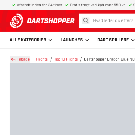
Afsendt inden for 24 timer
Gratis fragt ved køb over 550 kr.
S
søg
tilbage til forsiden
ALLE KATEGORIER
LAUNCHES
DART SPILLERE
Tilbage
Flights
Top 10 Flights
Dartshopper Dragon Blue NO2