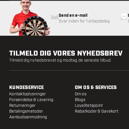
Send en e-mail
Svar inden for 1 arbejdsdag
TILMELD DIG VORES NYHEDSBREV
Tilmeld dig nyhedsbrevet og modtag de seneste tilbud.
KUNDESERVICE
OM OS & SERVICES
Kontaktoplysninger
Om os
Forsendelse & Levering
Blogs
Returneringer
Loyalitetspoint
Betalingsmetoder
Rabatkoder & Gavekort
Aanbudsanmodning