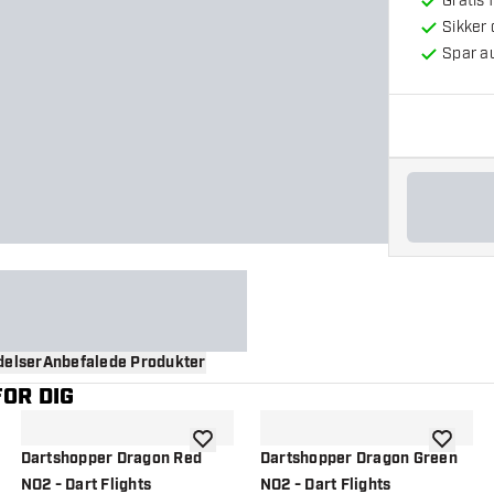
Gratis 
Sikker
Spar a
elser
Anbefalede Produkter
OR DIG
til ønskeliste
tilføje til ønskeliste
tilføje ti
Dartshopper Dragon Red
Dartshopper Dragon Green
NO2 - Dart Flights
NO2 - Dart Flights