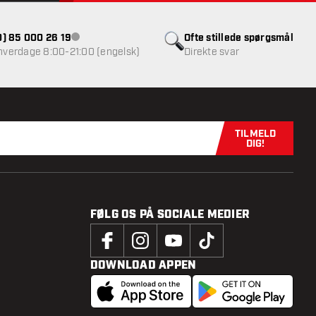
(0) 85 000 26 19
Ofte stillede spørgsmål
Kundeservice ikke tilgængelig
 hverdage 8:00-21:00 (engelsk)
Direkte svar
TILMELD
Tilmeld dig n
DIG!
FØLG OS PÅ SOCIALE MEDIER
DOWNLOAD APPEN