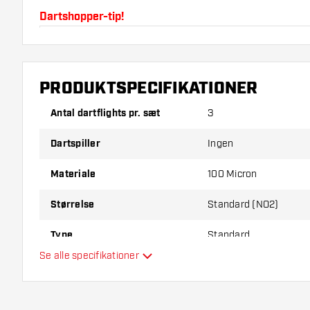
Dartshopper-tip!
Sørg for, at du har masser af flights og shafts på la
beskadiget eller knækket ved brug.
PRODUKTSPECIFIKATIONER
Prøv en anden form, et andet materiale eller en and
Antal dartflights pr. sæt
3
for at finde ud af, hvilken der passer bedst til dig!
Dartspiller
Ingen
Materiale
100 Micron
Størrelse
Standard (NO2)
Type
Standard
Se alle specifikationer
Fleksibilitet
Yderligere farver