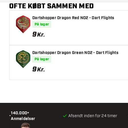
OFTE KØBT SAMMEN MED
Hovedfarve
Dartshopper Dragon Red NO2 - Dart Flights
På lager
9
Kr.
Dartshopper Dragon Green NO2 - Dart Flights
På lager
9
Kr.
140.000+
•
Afsendt inden for 24 timer
Anmeldelser