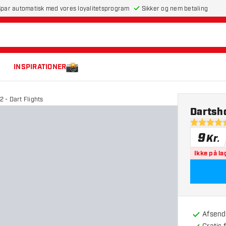
par automatisk med vores loyalitetsprogram
Sikker og nem betaling
INSPIRATIONER
 - Dart Flights
Dartsho
5 bedømme
9
Kr.
Ikke på la
Afsendt