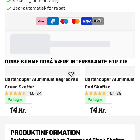
Sikker og nem betaling
Spar automatisk for rabat
+
3
DISSE KUNNE OGSÅ VÆRE INTERESSANTE FOR DIG
tilføje til ønskeliste
Dartshopper Aluminium Regrooved
Dartshopper Aluminium R
Green Skafter
Red Skafter
åbn anmeldelsespanel
4.6 (24)
åbn anmeldelse
4.7 (29)
4.6 bedømmelsesstjerner
4.7 bedømmelsesstjerner
På lager
På lager
14
14
Kr.
Kr.
PRODUKTINFORMATION