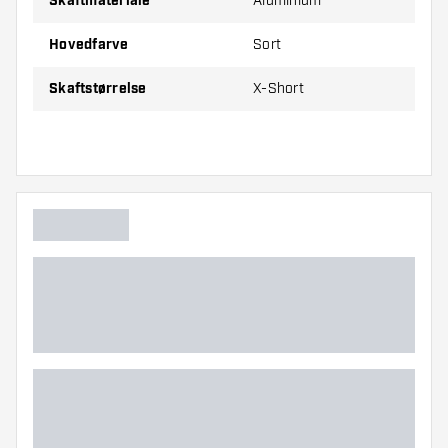
Skaftmateriale
Aluminium
Long
53 mm
Hovedfarve
Sort
Skaftstørrelse
X-Short
Prisen er for et sæt (3 stk.)
Dartshopper-tip!
Sørg for, at du har masser af flights og shafts
på lager. Disse kan blive beskadiget eller
knækket ved brug.
Prøv shafts i forskellige størrelser for at finde
ud af, hvilken variant der passer bedst til dig!