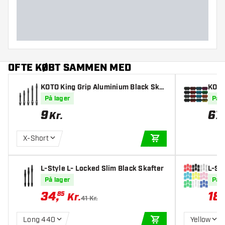
OFTE KØBT SAMMEN MED
KOTO King Grip Aluminium Black Skaf
KOTO 
ter
ets) 
På lager
På l
9
67
Kr.
X-Short
TILFØJ TIL KURV
L-Style L- Locked Slim Black Skafter
L-St
På lager
På l
34
,
18
,
85
Kr.
41 Kr.
Long 440
Yellow