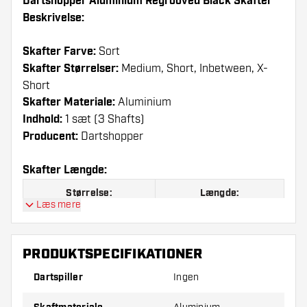
Dartshopper Aluminium Regrooved Black Skafter
Beskrivelse:
Skafter Farve:
Sort
Skafter Størrelser:
Medium, Short, Inbetween, X-
Short
Skafter Materiale:
Aluminium
Indhold:
1 sæt (3 Shafts)
Producent:
Dartshopper
Skafter Længde:
Størrelse:
Længde:
Læs mere
X-Short
29 mm
Short
35 mm
PRODUKTSPECIFIKATIONER
Dartspiller
Inbetween
Ingen
41 mm
Medium
47 mm