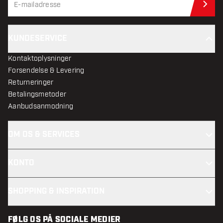
Til
KUNDESERVICE
Kontaktoplysninger
Forsendelse & Levering
Returneringer
Betalingsmetoder
Aanbudsanmodning
OM OS & SERVICES
KONTO
SHOPPING & INSPIRATION
FØLG OS PÅ SOCIALE MEDIER