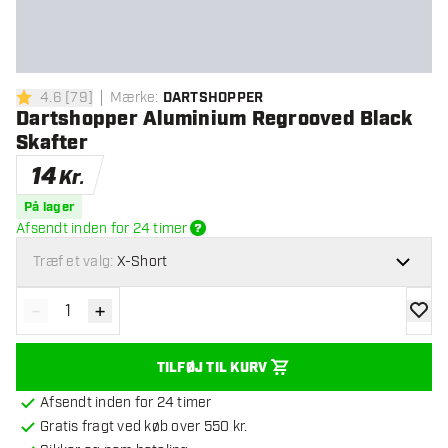
4.6
[
79
]
Mærke
:
DARTSHOPPER
4.6 bedømmelsesstjerner
Dartshopper Aluminium Regrooved Black
Skafter
14
Kr.
På lager
Afsendt inden for 24 timer
Træf et valg:
X-Short
-
+
Reducér antal
Øg antal
tilføje
TILFØJ TIL KURV
Afsendt inden for 24 timer
Gratis fragt ved køb over 550 kr.