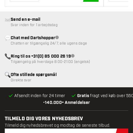
TILFØJ TIL KURV
Send en e-mail
Svar inden for 1 arbejdsdag
Chat med Dartshopper
Kundeservice ikke tilgængelig
Chatten er tilgængelig 24/7, alle ugens dage
Ring til os +31(0) 85 000 26 19
Kundeservice ikke tilgængelig
Tilgængelig på hverdage 8:00-21:00 (engelsk)
Ofte stillede spørgsmål
Direkte svar
Afsendt inden for 24 timer
Gratis
fragt ved køb over 550
•
140.000+ Anmeldelser
TILMELD DIG VORES NYHEDSBREV
Tilmeld dig nyhedsbrevet og modtag de seneste tilbud.