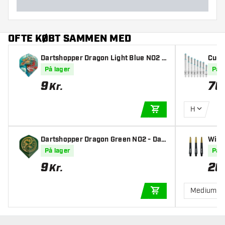
OFTE KØBT SAMMEN MED
Dartshopper Dragon Light Blue NO2 -
Cueso
Dart Flights
e Cle
På lager
På l
9
70
Kr.
H
TILFØJ TIL KURV
Dartshopper Dragon Green NO2 - Dar
Winm
t Flights
På lager
På l
9
26
Kr.
Medium
TILFØJ TIL KURV