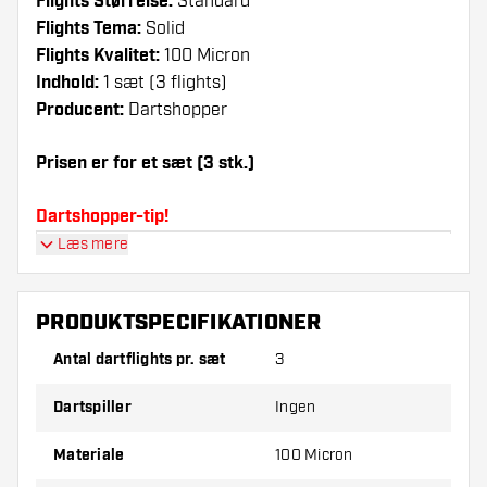
Flights Størrelse:
Standard
Flights Tema:
Solid
Flights Kvalitet:
100 Micron
Indhold:
1 sæt (3 flights)
Producent:
Dartshopper
Prisen er for et sæt (3 stk.)
Dartshopper-tip!
Læs mere
Sørg for, at du har masser af flights og shafts
på lager. Disse kan blive beskadiget eller
knækket ved brug.
PRODUKTSPECIFIKATIONER
Antal dartflights pr. sæt
3
Prøv en anden form, et andet materiale eller en
anden tykkelse på flights for at finde ud af,
Dartspiller
Ingen
hvilken der passer bedst til dig!
Materiale
100 Micron