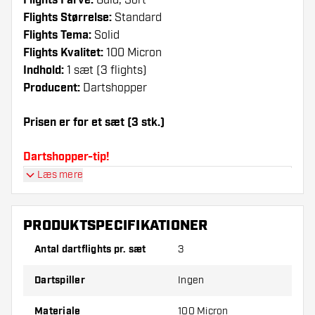
Flights Farve:
Guld, Sort
Flights Størrelse:
Standard
Flights Tema:
Solid
Flights Kvalitet:
100 Micron
Indhold:
1 sæt (3 flights)
Producent:
Dartshopper
Prisen er for et sæt (3 stk.)
Dartshopper-tip!
Læs mere
Sørg for, at du har masser af flights og shafts
på lager. Disse kan blive beskadiget eller
knækket ved brug.
PRODUKTSPECIFIKATIONER
Antal dartflights pr. sæt
3
Prøv en anden form, et andet materiale eller en
anden tykkelse på flights for at finde ud af,
Dartspiller
Ingen
hvilken der passer bedst til dig!
Materiale
100 Micron