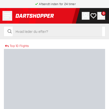
Afsendt inden for 24 timer
Menu
0
Konto
Min ønskel
Indk
tilbage til forsiden
søg
søg
Top 10 Flights