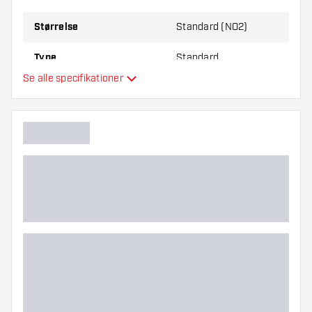
Størrelse
Standard (NO2)
Type
Standard
Se alle specifikationer
Fleksibilitet
Yderligere farver
Hovedfarve