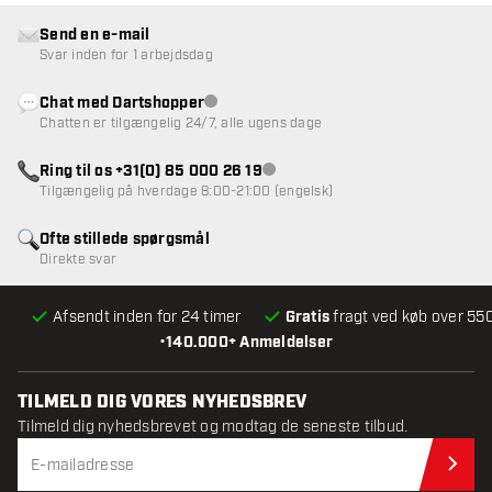
Send en e-mail
Svar inden for 1 arbejdsdag
Chat med Dartshopper
Kundeservice ikke tilgængelig
Chatten er tilgængelig 24/7, alle ugens dage
Ring til os +31(0) 85 000 26 19
Kundeservice ikke tilgængelig
Tilgængelig på hverdage 8:00-21:00 (engelsk)
Ofte stillede spørgsmål
Direkte svar
Afsendt inden for 24 timer
Gratis
fragt ved køb over 550
•
140.000+ Anmeldelser
TILMELD DIG VORES NYHEDSBREV
Tilmeld dig nyhedsbrevet og modtag de seneste tilbud.
Til