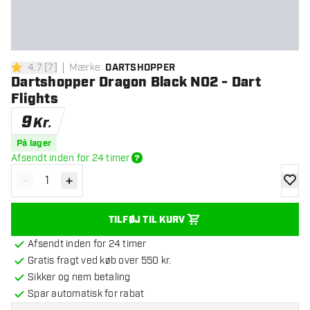
4.7
[
7
]
Mærke
:
DARTSHOPPER
4.7 bedømmelsesstjerner
Dartshopper Dragon Black NO2 - Dart
Flights
9
Kr.
På lager
Afsendt inden for 24 timer
-
+
Reducér antal
Øg antal
tilføje
TILFØJ TIL KURV
Afsendt inden for 24 timer
Gratis fragt ved køb over 550 kr.
Sikker og nem betaling
Spar automatisk for rabat