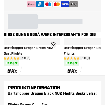
+
3
DISSE KUNNE OGSÅ VÆRE INTERESSANTE FOR DIG
tilføje til ønskeliste
Dartshopper Dragon Green NO2 -
Dartshopper Dragon Red N
Dart Flights
Flights
åbn anmeldelsespanel
4.8 (8)
åbn anmeldelse
5.0 (1)
4.8 bedømmelsesstjerner
5 bedømmelsesstjerner
På lager
På lager
9
9
Kr.
Kr.
PRODUKTINFORMATION
Dartshopper Dragon Black NO2 Flights Beskrivelse: