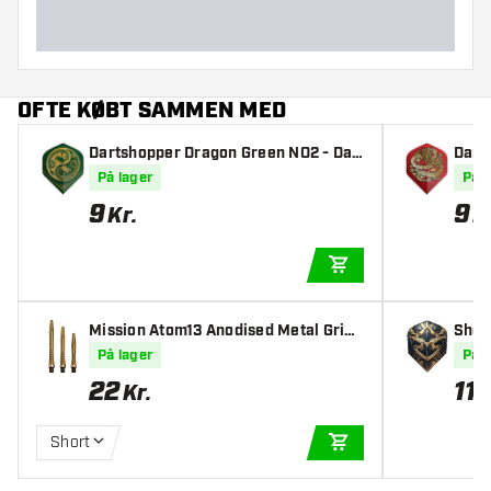
OFTE KØBT SAMMEN MED
Dartshopper Dragon Green NO2 - Dar
Dart
t Flights
light
På lager
På l
9
9
Kr.
K
TILFØJ TIL KURV
Mission Atom13 Anodised Metal Gripp
Shot 
ed Gold Skafter
På lager
På l
22
11
Kr.
K
Short
TILFØJ TIL KURV