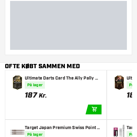
OFTE KØBT SAMMEN MED
Ultimate Darts Card The Ally Pally Wa
Ulti
sp 2026
På lager
På l
187
18
Kr.
TILFØJ TIL KURV
Target Japan Premium Swiss Point Si
Targ
lica
lver
På lager
På l