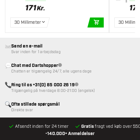
171
17
Kr.
30 Millimeter
30 Millime
TILFØJ TIL KURV
Send en e-mail
Svar inden for 1 arbejdsdag
Chat med Dartshopper
Kundeservice ikke tilgængelig
Chatten er tilgængelig 24/7, alle ugens dage
Ring til os +31(0) 85 000 26 19
Kundeservice ikke tilgængelig
Tilgængelig på hverdage 8:00-21:00 (engelsk)
Ofte stillede spørgsmål
Direkte svar
Afsendt inden for 24 timer
Gratis
fragt ved køb over 550
•
140.000+ Anmeldelser