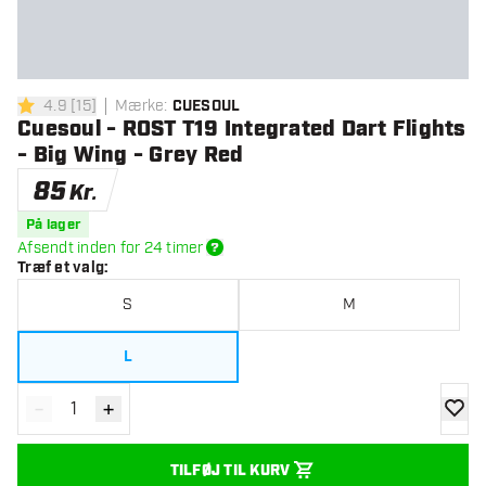
4.9
[
15
]
Mærke
:
CUESOUL
4.9 bedømmelsesstjerner
Cuesoul - ROST T19 Integrated Dart Flights
- Big Wing - Grey Red
85
Kr.
På lager
Afsendt inden for 24 timer
Træf et valg
:
S
M
L
-
+
Reducér antal
Øg antal
tilføje
TILFØJ TIL KURV