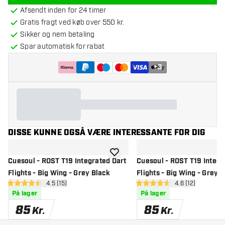
Afsendt inden for 24 timer
Gratis fragt ved køb over 550 kr.
Sikker og nem betaling
Spar automatisk for rabat
+
3
DISSE KUNNE OGSÅ VÆRE INTERESSANTE FOR DIG
tilføje til ønskeliste
Cuesoul - ROST T19 Integrated Dart
Cuesoul - ROST T19 Integr
Flights - Big Wing - Grey Black
Flights - Big Wing - Grey 
åbn anmeldelsespanel
4.5 (15)
åbn anmeldelse
4.6 (12)
4.5 bedømmelsesstjerner
4.6 bedømmelsesstjerner
På lager
På lager
85
85
Kr.
Kr.