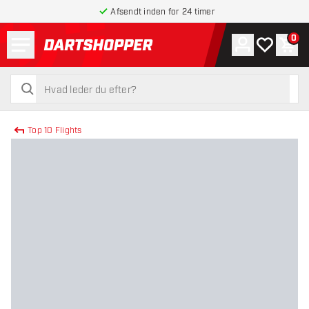
Afsendt inden for 24 timer
Menu
0
Konto
Min ønskel
Indk
tilbage til forsiden
søg
søg
Top 10 Flights