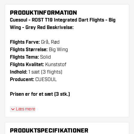
PRODUKTINFORMATION
Cuesoul - ROST T19 Integrated Dart Flights - Big
Wing - Grey Red Beskrivelse:
Flights Farve:
Grå, Rød
Flights Størrelse:
Big Wing
Flights Tema:
Solid
Flights Kvalitet:
Kunststof
Indhold:
1 sæt (3 flights)
Producent:
CUESOUL
Prisen er for et sæt (3 stk.)
Dartshopper-tip!
Læs mere
Sørg for, at du har masser af flights og shafts
på lager. Disse kan blive beskadiget eller
PRODUKTSPECIFIKATIONER