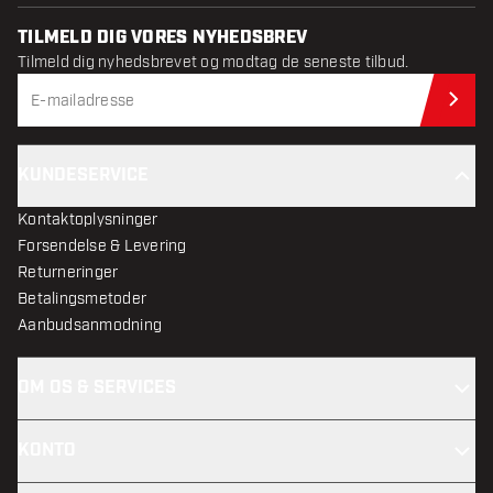
TILMELD DIG VORES NYHEDSBREV
Tilmeld dig nyhedsbrevet og modtag de seneste tilbud.
Til
KUNDESERVICE
Kontaktoplysninger
Forsendelse & Levering
Returneringer
Betalingsmetoder
Aanbudsanmodning
OM OS & SERVICES
KONTO