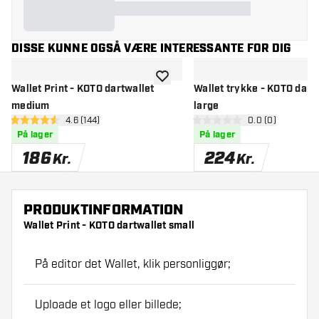
DISSE KUNNE OGSÅ VÆRE INTERESSANTE FOR DIG
tilføje til ønskeliste
Wallet Print - KOTO dartwallet
Wallet trykke - KOTO dart
medium
large
åbn anmeldelsespanel
4.6 (144)
åbn anmeldelse
0.0 (0)
4.6 bedømmelsesstjerner
0 bedømmelsesstjerner
På lager
På lager
186
224
Kr.
Kr.
PRODUKTINFORMATION
Wallet Print - KOTO dartwallet small
På editor det Wallet, klik personliggør;
Uploade et logo eller billede;