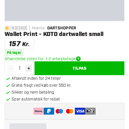
4.6
[
40
]
Mærke
:
DARTSHOPPER
4.6 bedømmelsesstjerner
Wallet Print - KOTO dartwallet small
157
Kr.
På lager
Afsendelse inden for: 1-2 arbejdsdage
-
+
TILPAS
Reducér antal
Øg antal
Afsendt inden for 24 timer
Gratis fragt ved køb over 550 kr.
Sikker og nem betaling
Spar automatisk for rabat
+
3