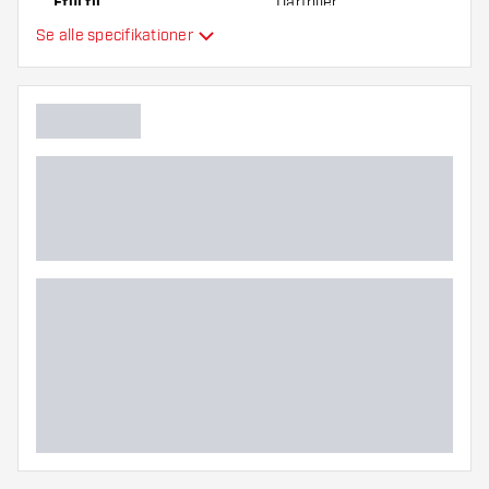
Etui til
Dartpiler
Se alle specifikationer
Hovedfarve