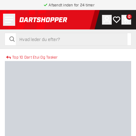
Afsendt inden for 24 timer
Menu
0
Konto
Min ønskel
Indk
tilbage til forsiden
søg
søg
Top 10 Dart Etui Og Tasker