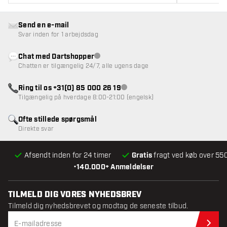
Send en e-mail
Svar inden for 1 arbejdsdag
Chat med Dartshopper
Kundeservice ikke tilgængelig
Chatten er tilgængelig 24/7, alle ugens dage
Ring til os +31(0) 85 000 26 19
Kundeservice ikke tilgængelig
Tilgængelig på hverdage 8:00-21:00 (engelsk)
Ofte stillede spørgsmål
Direkte svar
Afsendt inden for 24 timer
Gratis
fragt ved køb over 550
•
140.000+ Anmeldelser
TILMELD DIG VORES NYHEDSBREV
Tilmeld dig nyhedsbrevet og modtag de seneste tilbud.