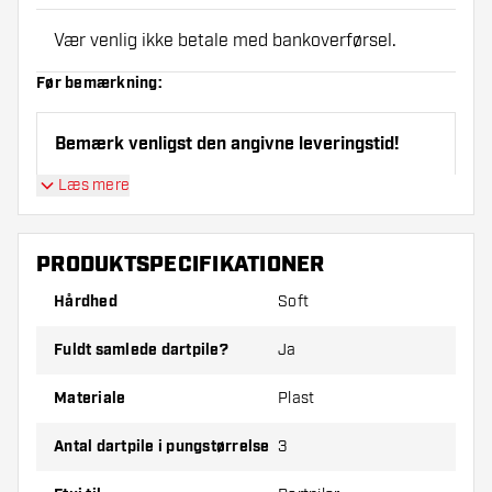
Vær venlig ikke betale med bankoverførsel.
Før bemærkning:
Bemærk venligst den angivne leveringstid!
Læs mere
Tip:
Brug .png-billeder med en gennemsigtig baggrund og
placer dem på etuiet. For eksempel kan sort på sort ses
Print Wallets kan returneres i tilfælde af fabrikationsfejl.
PRODUKTSPECIFIKATIONER
Hårdhed
Soft
Fuldt samlede dartpile?
Ja
Materiale
Plast
Antal dartpile i pungstørrelse
3