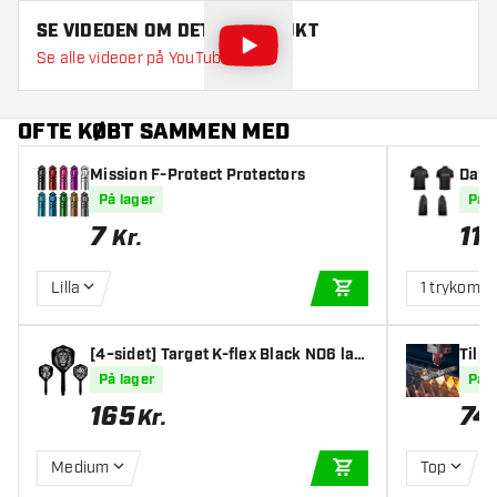
SE VIDEOEN OM DETTE PRODUKT
Se alle videoer på YouTube
OFTE KØBT SAMMEN MED
Mission F-Protect Protectors
Dart 
På lager
På l
7
11
Kr.
Lilla
1 trykomr
TILFØJ TIL KURV
[4−sidet] Target K-flex Black NO6 las
Tilpa
ergravering med logo eller billede
ng
På lager
På l
165
74
Kr.
Medium
Top
TILFØJ TIL KURV