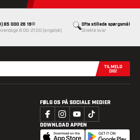
(0) 85 000 26 19
Ofte stillede spørgsmål
Kundeservice ikke tilgængelig
 hverdage 8:00-21:00 (engelsk)
Direkte svar
TILMELD
Tilmeld dig n
DIG!
FØLG OS PÅ SOCIALE MEDIER
DOWNLOAD APPEN