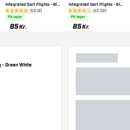
Integrated Dart Flights - Big
Integrated Dart Flights - Big
anel
åbn anmeldelsespanel
5.0 (2)
åbn anmeldelsespan
4.2 (12)
Wing - Purple White
Wing - Grey Green
5 bedømmelsesstjerner
4.2 bedømmelsesstjerner
På lager
På lager
85
85
Kr.
Kr.
g - Green White