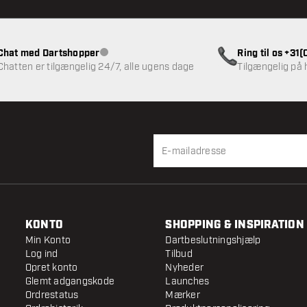
Chat med Dartshopper
Ring til os +31
Kundeservice ikke tilgængelig
Chatten er tilgængelig 24/7, alle ugens dage
Tilgængelig på
KONTO
SHOPPING & INSPIRATION
Min Konto
Dartbeslutningshjælp
Log ind
Tilbud
Opret konto
Nyheder
Glemt adgangskode
Launches
Ordrestatus
Mærker