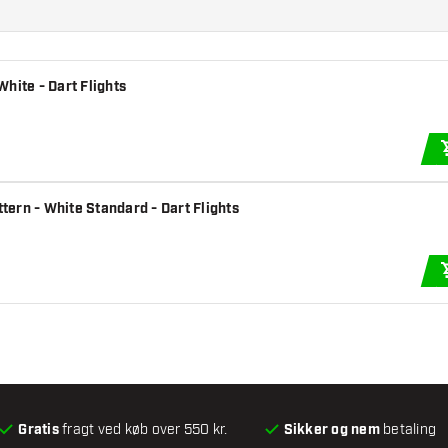
hite - Dart Flights
ern - White Standard - Dart Flights
Gratis
fragt ved køb over 550 kr.
Sikker og nem
betaling