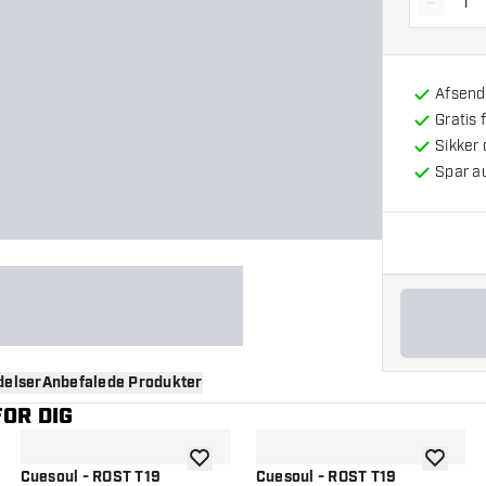
-
Reducé
Afsendt
Gratis 
Sikker
Spar a
elser
Anbefalede Produkter
OR DIG
til ønskeliste
tilføje til ønskeliste
tilføje ti
Cuesoul - ROST T19
Cuesoul - ROST T19