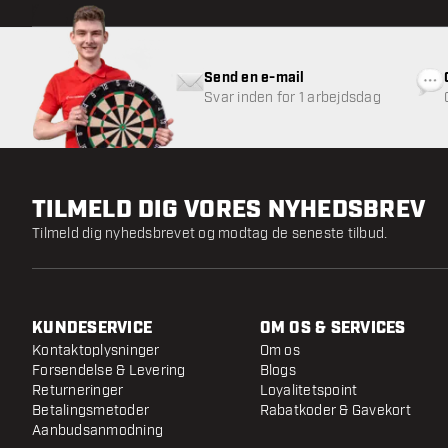
Send en e-mail
Svar inden for 1 arbejdsdag
TILMELD DIG VORES NYHEDSBREV
Tilmeld dig nyhedsbrevet og modtag de seneste tilbud.
KUNDESERVICE
OM OS & SERVICES
Kontaktoplysninger
Om os
Forsendelse & Levering
Blogs
Returneringer
Loyalitetspoint
Betalingsmetoder
Rabatkoder & Gavekort
Aanbudsanmodning