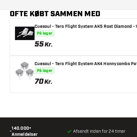
Yderligere farver
OFTE KØBT SAMMEN MED
Hovedfarve
Cuesoul - Tero Flight System AK5 Rost Diamond - W
Længde på skaft
På lager
55
Kr.
Cuesoul - Tero Flight System AK4 Honnycombs Patt
På lager
70
Kr.
140.000+
•
Afsendt inden for 24 timer
Anmeldelser