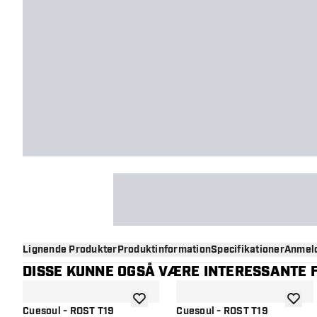
Lignende Produkter
Produktinformation
Specifikationer
Anmeld
DISSE KUNNE OGSÅ VÆRE INTERESSANTE F
tilføje til ønskeliste
tilføje 
Cuesoul - ROST T19
Cuesoul - ROST T19