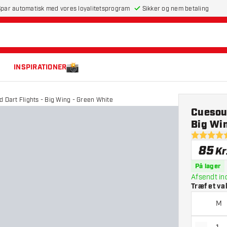
par automatisk med vores loyalitetsprogram
Sikker og nem betaling
INSPIRATIONER
d Dart Flights - Big Wing - Green White
Cuesoul
Big Wi
5 bedømme
85
Kr
På lager
Afsendt in
Træf et va
M