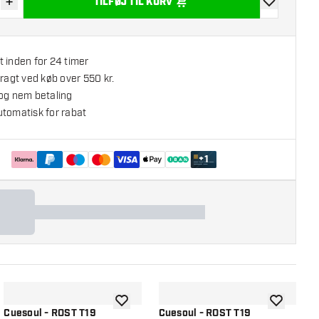
+
TILFØJ TIL KURV
r antal
Øg antal
tilføje til øns
 inden for 24 timer
fragt ved køb over 550 kr.
 og nem betaling
utomatisk for rabat
+
1
l ønskeliste
tilføje til ønskeliste
tilføje til ø
Cuesoul - ROST T19
Cuesoul - ROST T19
C