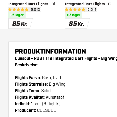
Integrated Dart Flights - Big
Integrated Dart Flights - Big
åbn anmeldelsespanel
5.0 (2)
åbn anmeldelsesp
5.0 (1)
Wing - Green Clear
Wing - Red White
5 bedømmelsesstjerner
5 bedømmelsesstjerner
På lager
På lager
85
85
Kr.
Kr.
PRODUKTINFORMATION
Cuesoul - ROST T19 Integrated Dart Flights - Big Win
Beskrivelse:
Flights Farve:
Grøn, hvid
Flights Størrelse:
Big Wing
Flights Tema:
Solid
Flights Kvalitet:
Kunststof
Indhold:
1 sæt (3 flights)
Producent:
CUESOUL