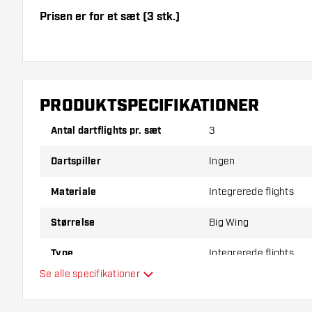
Prisen er for et sæt (3 stk.)
Dartshopper-tip!
Sørg for, at du har masser af flights og shafts på la
beskadiget eller knækket ved brug.
PRODUKTSPECIFIKATIONER
Antal dartflights pr. sæt
3
Prøv en anden form, et andet materiale eller en and
for at finde ud af, hvilken der passer bedst til dig!
Dartspiller
Ingen
Materiale
Integrerede flights
Størrelse
Big Wing
Type
Integrerede flights
Se alle specifikationer
Fleksibilitet