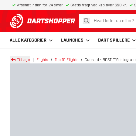
Afsendt inden for 24 timer
Gratis fragt ved køb over 550 kr.
S
søg
tilbage til forsiden
ALLE KATEGORIER
LAUNCHES
DART SPILLERE
Tilbage
Flights
Top 10 Flights
Cuesoul - ROST T19 Integrate