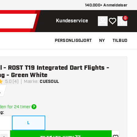
140.000+ Anmeldelser
0
Konto
Min ønskelist
Indkøb
Kundeservice
PERSONLIGGJORT
NY
TILBUD
 - ROST T19 Integrated Dart Flights -
ng - Green White
5.0 (4)
Mærke
:
CUESOUL
lsesstjerner
.
den for 24 timer
lg
:
L