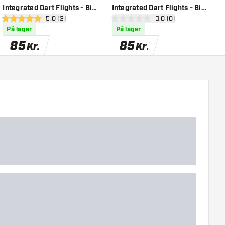
Integrated Dart Flights - Big
Integrated Dart Flights - Big
I
el
åbn anmeldelsespanel
5.0 (3)
åbn anmeldelsespanel
0.0 (0)
Wing - Grey White
Wing - Orange White
W
5 bedømmelsesstjerner
0 bedømmelsesstjerner
4
På lager
På lager
85
85
Kr.
Kr.