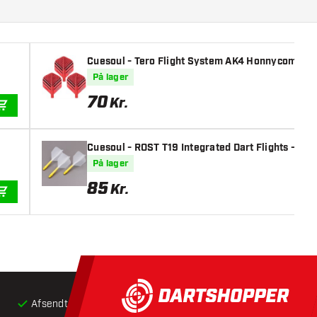
Cuesoul - Tero Flight System AK4 Honnycombs Pa
På lager
70
Kr.
TILFØJ TIL KURV
Cuesoul - ROST T19 Integrated Dart Flights - Big
På lager
85
Kr.
TILFØJ TIL KURV
Afsendt inden for 24 timer
Gratis
fragt ved køb over 5