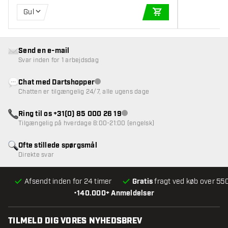
Gul
TILFØJ TIL KURV
Send en e-mail
Svar inden for 1 arbejdsdag
Chat med Dartshopper
Kundeservice ikke tilgængelig
Chatten er tilgængelig 24/7, alle ugens dage
Ring til os +31(0) 85 000 26 19
Kundeservice ikke tilgængelig
Tilgængelig på hverdage 8:00-21:00 (engelsk)
Ofte stillede spørgsmål
Direkte svar
Afsendt inden for 24 timer
Gratis
fragt ved køb over 550
•
140.000+ Anmeldelser
TILMELD DIG VORES NYHEDSBREV