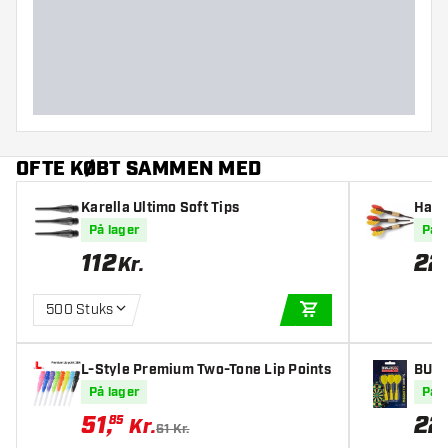
Dart diameter (MM)
Dart længde (MM)
OFTE KØBT SAMMEN MED
Karella Ultimo Soft Tips
Harro
På lager
På l
112
22
Kr.
500 Stuks
TILFØJ TIL KURV
L-Style Premium Two-Tone Lip Points
BULL
På lager
På l
51
,
22
85
Kr.
61 Kr.