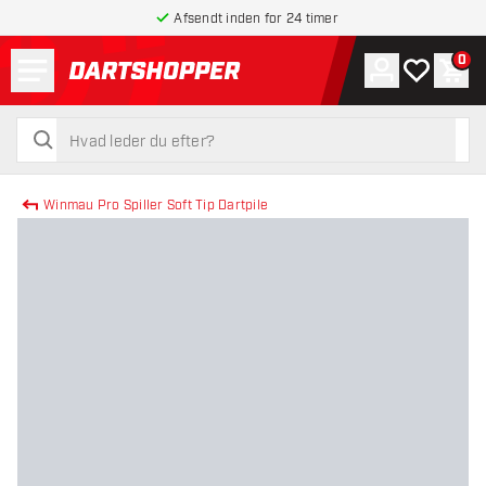
Afsendt inden for 24 timer
Menu
0
Konto
Min ønskel
Indk
tilbage til forsiden
søg
søg
Winmau Pro Spiller Soft Tip Dartpile