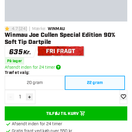
4.7
[
24
]
Mærke
:
WINMAU
4.7 bedømmelsesstjerner
Winmau Joe Cullen Special Edition 90%
Soft Tip Dartpile
635
Kr.
Gratis levering
På lager
Afsendt inden for 24 timer
Træf et valg
:
20 gram
22 gram
-
+
Reducér antal
Øg antal
tilføje
TILFØJ TIL KURV
Afsendt inden for 24 timer
Gratis fragt ved køb over 550 kr.