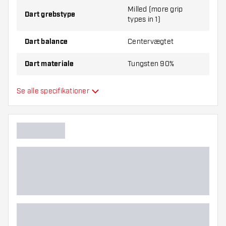
Milled (more grip
Dart grebstype
types in 1)
Dart balance
Centervægtet
Dart materiale
Tungsten 90%
Dartnæsegreb
Smooth
Se alle specifikationer
Dartspiller
Dart farve
Dartnæseform
Dart grebzone
Dart form
Dart vægt