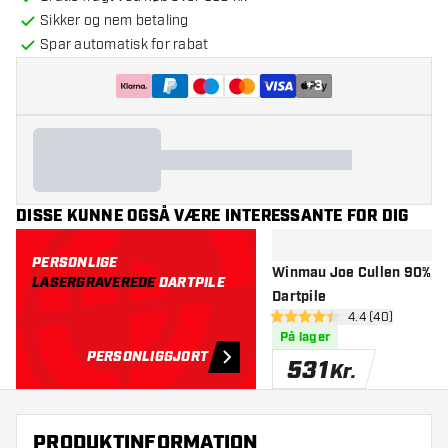
Sikker og nem betaling
Spar automatisk for rabat
+
3
DISSE KUNNE OGSÅ VÆRE INTERESSANTE FOR DIG
PERSONLIGE
Winmau Joe Cullen 90% So
LASERGRAVEREDE
DARTPILE
Dartpile
åbn anmeldelse
4.4 (40)
4.4 bedømmelsesstjerner
På lager
PERSONLIGGJORT
531
Kr.
PRODUKTINFORMATION