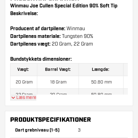
Winmau Joe Cullen Special Edition 90% Soft Tip
Beskrivelse:
Producent af dartpilene:
Winmau
Dartpilenes materiale:
Tungsten 90%
Dartpilenes vægt:
20 Gram, 22 Gram
Bundstykkets dimensioner:
Vægt:
Barrel Vægt:
Længde:
D
20 Gram
18 Gram
50.80 mm
5.
22 Gram
20 Gram
50.80 mm
Læs mere
Winmau Joe Cullen Special Edition 90% Soft Tip
PRODUKTSPECIFIKATIONER
indeholder:
3 Dartpile, 3 Flights og 3 Skafter.
Dart grebniveau (1-5)
3