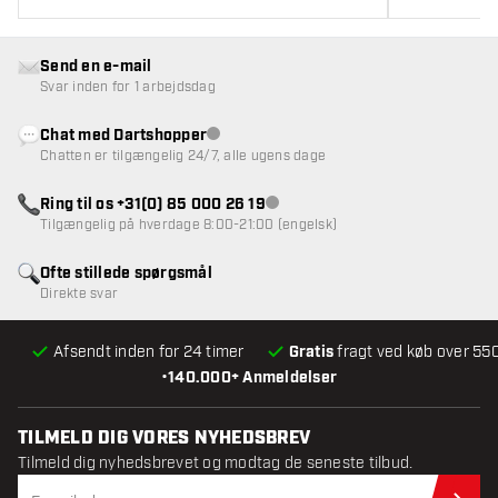
Send en e-mail
Svar inden for 1 arbejdsdag
Chat med Dartshopper
Kundeservice ikke tilgængelig
Chatten er tilgængelig 24/7, alle ugens dage
Ring til os +31(0) 85 000 26 19
Kundeservice ikke tilgængelig
Tilgængelig på hverdage 8:00-21:00 (engelsk)
Ofte stillede spørgsmål
Direkte svar
Afsendt inden for 24 timer
Gratis
fragt ved køb over 550
•
140.000+ Anmeldelser
TILMELD DIG VORES NYHEDSBREV
Tilmeld dig nyhedsbrevet og modtag de seneste tilbud.