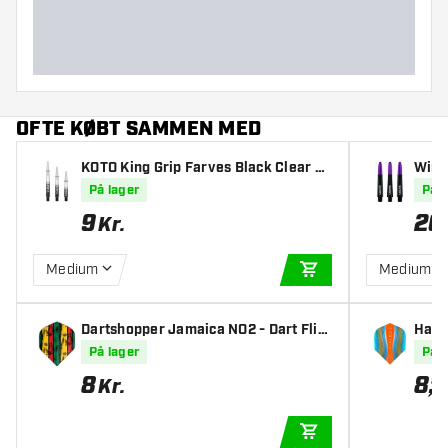
OFTE KØBT SAMMEN MED
KOTO King Grip Farves Black Clear S
Winm
kafter
På lager
På l
9
26
Kr.
Medium
Medium
TILFØJ TIL KURV
Dartshopper Jamaica NO2 - Dart Flig
Harr
hts
ange 
På lager
På l
Fligh
8
8
,
95
Kr.
TILFØJ TIL KURV