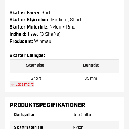
Skafter Farve:
Sort
Skafter Størrelser:
Medium, Short
Skafter Materiale:
Nylon + Ring
Indhold:
1 sæt (3 Shafts)
Producent:
Winmau
Skafter Længde:
Størrelse:
Længde:
Short
35 mm
Læs mere
Medium
48 mm
PRODUKTSPECIFIKATIONER
Prisen er for et sæt (3 stk.)
Dartspiller
Joe Cullen
Skaftmateriale
Nylon
Dartshopper-tip!