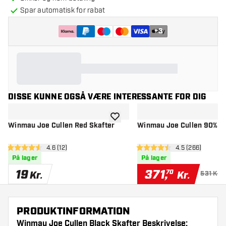
Spar automatisk for rabat
+
3
DISSE KUNNE OGSÅ VÆRE INTERESSANTE FOR DIG
tilføje til ønskeliste
Winmau Joe Cullen Red Skafter
Winmau Joe Cullen 90% Da
åbn anmeldelsespanel
4.6 (12)
åbn anmeldels
4.5 (266)
4.6 bedømmelsesstjerner
4.5 bedømmelsesstjerner
På lager
På lager
19
371
,
70
Kr.
Kr.
531 Kr.
PRODUKTINFORMATION
Winmau Joe Cullen Black Skafter Beskrivelse: