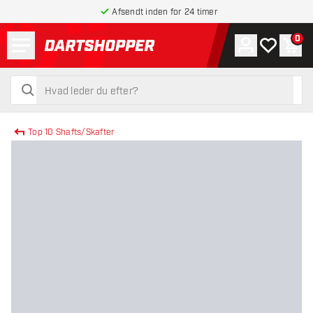
Afsendt inden for 24 timer
Menu
0
Konto
Min ønskel
Indk
tilbage til forsiden
søg
søg
Top 10 Shafts/Skafter