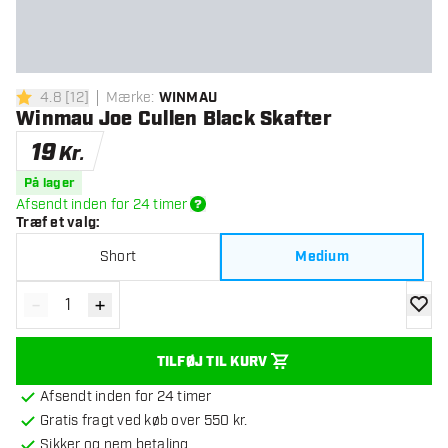
4.8
[
12
]
Mærke
:
WINMAU
4.8 bedømmelsesstjerner
Winmau Joe Cullen Black Skafter
19
Kr.
På lager
Afsendt inden for 24 timer
Træf et valg
:
Short
Medium
-
+
Reducér antal
Øg antal
tilføje
TILFØJ TIL KURV
Afsendt inden for 24 timer
Gratis fragt ved køb over 550 kr.
Sikker og nem betaling