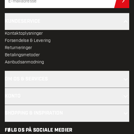
Til
KUNDESERVICE
Kontaktoplysninger
Forsendelse & Levering
Returneringer
Betalingsmetoder
Aanbudsanmodning
OM OS & SERVICES
KONTO
SHOPPING & INSPIRATION
FØLG OS PÅ SOCIALE MEDIER