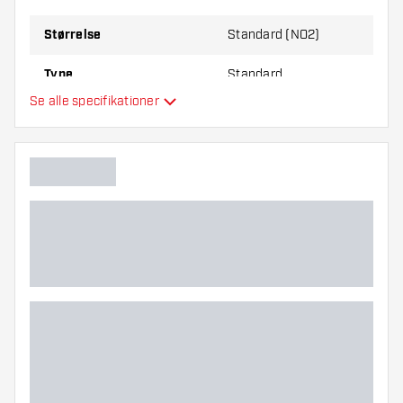
Størrelse
Standard (NO2)
Type
Standard
Se alle specifikationer
Fleksibilitet
Hovedfarve