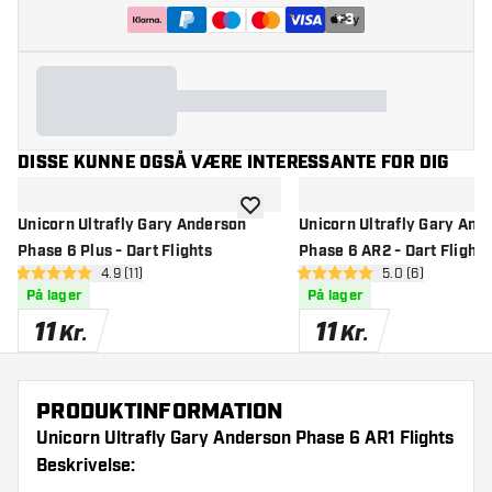
+
3
DISSE KUNNE OGSÅ VÆRE INTERESSANTE FOR DIG
tilføje til ønskeliste
Unicorn Ultrafly Gary Anderson
Unicorn Ultrafly Gary And
Phase 6 Plus - Dart Flights
Phase 6 AR2 - Dart Flights
åbn anmeldelsespanel
4.9 (11)
åbn anmeldelse
5.0 (6)
4.9 bedømmelsesstjerner
5 bedømmelsesstjerner
På lager
På lager
11
11
Kr.
Kr.
PRODUKTINFORMATION
Unicorn Ultrafly Gary Anderson Phase 6 AR1 Flights
Beskrivelse: