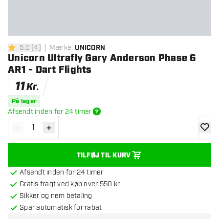
5.0
[
4
]
Mærke
:
UNICORN
5 bedømmelsesstjerner
Unicorn Ultrafly Gary Anderson Phase 6
AR1 - Dart Flights
11
Kr.
På lager
Afsendt inden for 24 timer
-
+
Reducér antal
Øg antal
tilføje
TILFØJ TIL KURV
Afsendt inden for 24 timer
Gratis fragt ved køb over 550 kr.
Sikker og nem betaling
Spar automatisk for rabat