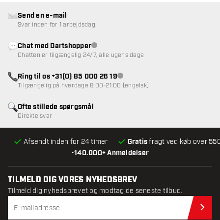
Send en e-mail
Svar inden for 1 arbejdsdag
Chat med Dartshopper
Kundeservice ikke tilgængelig
Chatten er tilgængelig 24/7, alle ugens dage
Ring til os +31(0) 85 000 26 19
Kundeservice ikke tilgængelig
Tilgængelig på hverdage 8:00-21:00 (engelsk)
Ofte stillede spørgsmål
Direkte svar
Afsendt inden for 24 timer
Gratis
fragt ved køb over 550
•
140.000+ Anmeldelser
TILMELD DIG VORES NYHEDSBREV
Tilmeld dig nyhedsbrevet og modtag de seneste tilbud.
Til