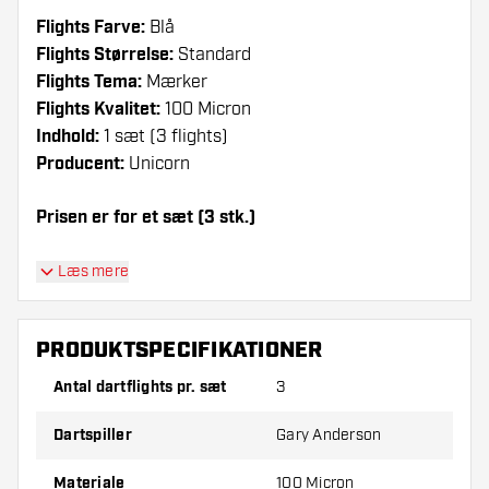
Flights Farve:
Blå
Flights Størrelse:
Standard
Flights Tema:
Mærker
Flights Kvalitet:
100 Micron
Indhold:
1 sæt (3 flights)
Producent:
Unicorn
Prisen er for et sæt (3 stk.)
Dartshopper-tip!
Læs mere
Sørg for, at du har masser af flights og shafts
på lager. Disse kan blive beskadiget eller
PRODUKTSPECIFIKATIONER
knækket ved brug.
Antal dartflights pr. sæt
3
Prøv en anden form, et andet materiale eller en
Dartspiller
Gary Anderson
anden tykkelse på flights for at finde ud af,
hvilken der passer bedst til dig!
Materiale
100 Micron