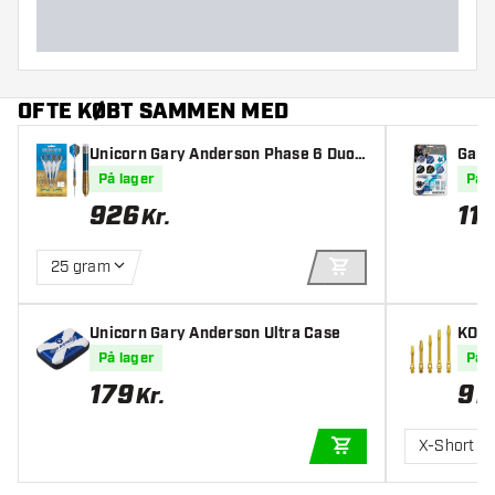
OFTE KØBT SAMMEN MED
Unicorn Gary Anderson Phase 6 Duo
Gary
90% - Dartpile
På lager
På l
926
11
Kr.
25 gram
TILFØJ TIL KURV
Unicorn Gary Anderson Ultra Case
KOTO
er
På lager
På l
179
9
Kr.
K
X-Short
TILFØJ TIL KURV