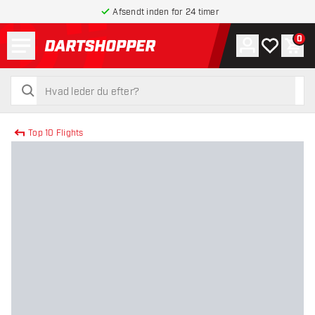
Afsendt inden for 24 timer
Menu
0
Konto
Min ønskel
Indk
tilbage til forsiden
søg
søg
Top 10 Flights