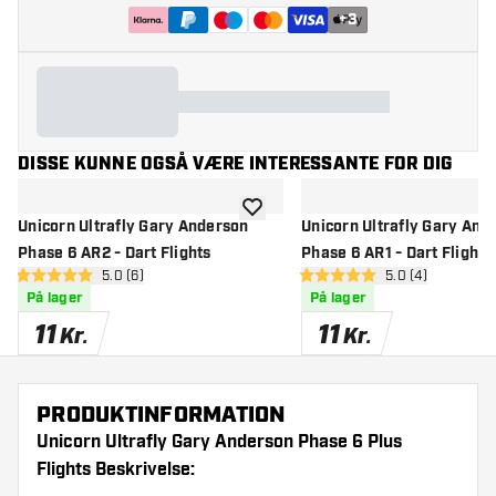
+
3
DISSE KUNNE OGSÅ VÆRE INTERESSANTE FOR DIG
tilføje til ønskeliste
Unicorn Ultrafly Gary Anderson
Unicorn Ultrafly Gary And
Phase 6 AR2 - Dart Flights
Phase 6 AR1 - Dart Flights
åbn anmeldelsespanel
5.0 (6)
åbn anmeldelse
5.0 (4)
5 bedømmelsesstjerner
5 bedømmelsesstjerner
På lager
På lager
11
11
Kr.
Kr.
PRODUKTINFORMATION
Unicorn Ultrafly Gary Anderson Phase 6 Plus
Flights Beskrivelse: