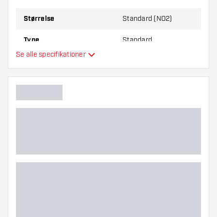
Størrelse
Standard (NO2)
Type
Standard
Se alle specifikationer
Fleksibilitet
Hovedfarve