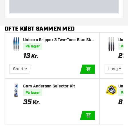
OFTE KØBT SAMMEN MED
Unicorn Gripper 3 Two-Tone Blue Ska
Unic
fter
after
På lager
På l
13
21
Kr.
Short
Long
TILFØJ TIL KURV
Gary Anderson Selector Kit
Unic
t Fli
På lager
På l
35
8
Kr.
K
TILFØJ TIL KURV