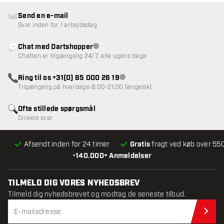
Send en e-mail
Svar inden for 1 arbejdsdag
Chat med Dartshopper
Kundeservice ikke tilgængelig
Chatten er tilgængelig 24/7, alle ugens dage
Ring til os +31(0) 85 000 26 19
Kundeservice ikke tilgængelig
Tilgængelig på hverdage 8:00-21:00 (engelsk)
Ofte stillede spørgsmål
Direkte svar
Afsendt inden for 24 timer
Gratis
fragt ved køb over 550
•
140.000+ Anmeldelser
TILMELD DIG VORES NYHEDSBREV
Tilmeld dig nyhedsbrevet og modtag de seneste tilbud.
Til