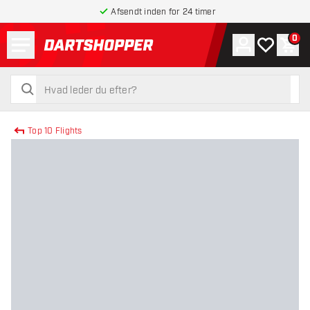
Afsendt inden for 24 timer
Menu
0
Konto
Min ønskel
Indk
tilbage til forsiden
søg
søg
Top 10 Flights