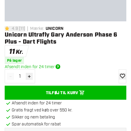
4.9
[
11
]
Mærke
:
UNICORN
4.9 bedømmelsesstjerner
Unicorn Ultrafly Gary Anderson Phase 6
Plus - Dart Flights
11
Kr.
På lager
Afsendt inden for 24 timer
-
+
Reducér antal
Øg antal
tilføje
TILFØJ TIL KURV
Afsendt inden for 24 timer
Gratis fragt ved køb over 550 kr.
Sikker og nem betaling
Spar automatisk for rabat