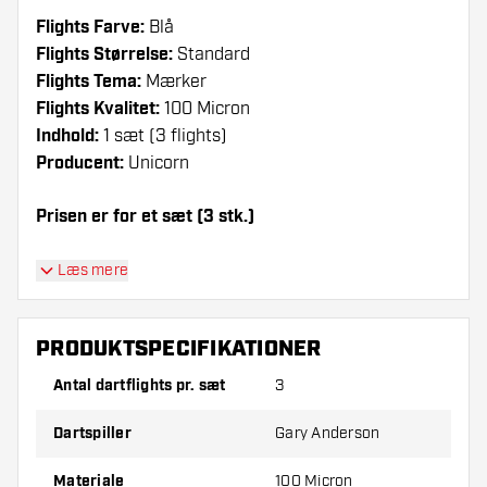
Flights Farve:
Blå
Flights Størrelse:
Standard
Flights Tema:
Mærker
Flights Kvalitet:
100 Micron
Indhold:
1 sæt (3 flights)
Producent:
Unicorn
Prisen er for et sæt (3 stk.)
Dartshopper-tip!
Læs mere
Sørg for, at du har masser af flights og shafts
på lager. Disse kan blive beskadiget eller
PRODUKTSPECIFIKATIONER
knækket ved brug.
Antal dartflights pr. sæt
3
Prøv en anden form, et andet materiale eller en
Dartspiller
Gary Anderson
anden tykkelse på flights for at finde ud af,
hvilken der passer bedst til dig!
Materiale
100 Micron