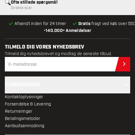
Ofte stillede spørgsmål
Direkte svar
Afsendt inden for 24 timer
Gratis
fragt ved køb over 550
•
140.000+ Anmeldelser
TILMELD DIG VORES NYHEDSBREV
Tilmeld dig nyhedsbrevet og modtag de seneste tilbud.
Til
KUNDESERVICE
Kontaktoplysninger
Forsendelse & Levering
Returneringer
Betalingsmetoder
Aanbudsanmodning