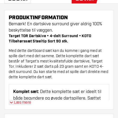
PRODUKTINFORMATION
Bemærk! En dartskive surround giver aldrig 100%
beskyttelse til væggen.
Target TOR Dartskive + 4-delt Surround + KOTO
Tilbehørssæt Steeltip Sort 90 stk.
Med dette dartboard sæt kan du komme i gang med at
spille dart med det samme. Dette komplette dart sæt
består af Target’s mest kvalitetsfulde dartskive, Target
Tor. Inkluderer 2 sæt darts på 23 gram samt en KOTO 4-
delt surround. Du kan starte med at spille dart direkte med
dette komplette dart sæt.
Komplet sæt:
Dette komplette sæt er ideelt til
både begyndere og øvede dartspillere. Sættet
Læs mere
består af en professionel dartskive, surround af
høj kvalitet og et komplet sæt dartpile med
tilbehør.