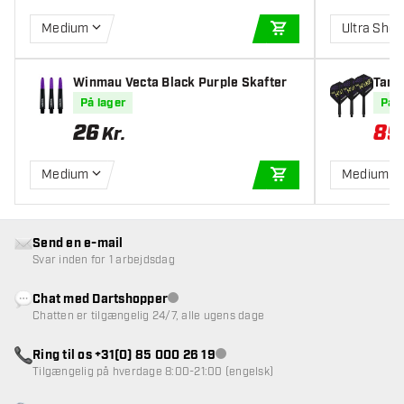
Indhold:
Medium
Ultra Shor
TILFØJ TIL KURV
Target TOR Professionel Dartskive
Winmau Vecta Black Purple Skafter
Targe
Fligh
KOTO 4PCS. Surround Sort
På lager
På l
26
89
Kr.
Ophængssæt
Medium
Medium
TILFØJ TIL KURV
2 Sæt KOTO Steeldarts + 90 stk.
Send en e-mail
Svar inden for 1 arbejdsdag
Chat med Dartshopper
Kundeservice ikke tilgængelig
Chatten er tilgængelig 24/7, alle ugens dage
Ring til os +31(0) 85 000 26 19
Kundeservice ikke tilgængelig
Tilgængelig på hverdage 8:00-21:00 (engelsk)