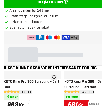
TILFØJ TIL KURV
Afsendt inden for 24 timer
Gratis fragt ved køb over 550 kr.
Sikker og nem betaling
Spar automatisk for rabat
+
3
DISSE KUNNE OGSÅ VÆRE INTERESSANTE FOR DIG
tilføje til ønskeliste
KOTO King Pro 360 Surround - Dart
KOTO King Pro 360 + Dart
Sæt
Surround - Dart Sæt
åbn anmeldelsespanel
4.8 (44)
åbn anmeldelse
4.7 (105)
4.8 bedømmelsesstjerner
4.7 bedømmelsesstjerner
På lager
På lager
663
581
Kr.
Kr.
596 Kr.