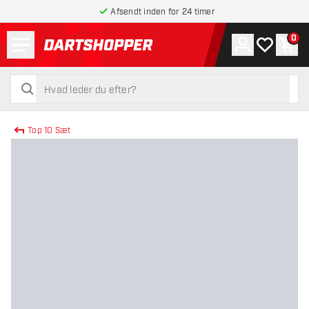
Afsendt inden for 24 timer
Menu
0
Konto
Min ønskel
Indk
tilbage til forsiden
søg
søg
Top 10 Sæt