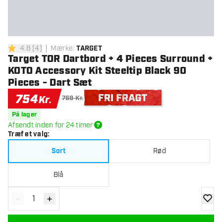
4.8
[
4
]
Mærke
:
TARGET
4.8 bedømmelsesstjerner
Target TOR Dartbord + 4 Pieces Surround +
KOTO Accessory Kit Steeltip Black 90
Pieces - Dart Sæt
754
Kr.
769 Kr.
Gratis levering
På lager
Afsendt inden for 24 timer
Træf et valg
:
Sort
Rød
Blå
-
+
Reducér antal
Øg antal
tilføje