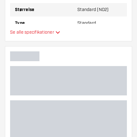
Størrelse
Standard (NO2)
Type
Standard
Se alle specifikationer
Fleksibilitet
Hovedfarve