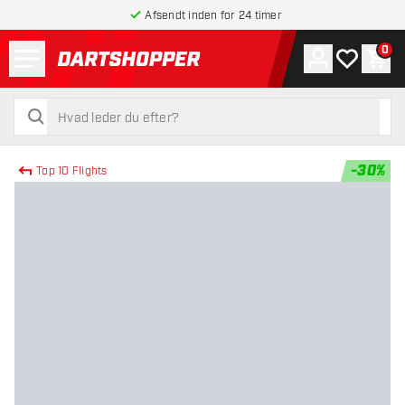
Afsendt inden for 24 timer
Menu
0
Konto
Min ønskel
Indk
tilbage til forsiden
søg
søg
-
30
%
Top 10 Flights