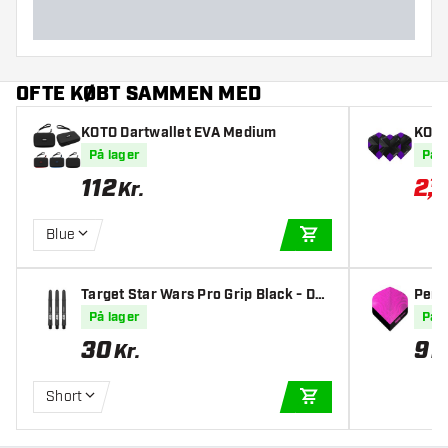
OFTE KØBT SAMMEN MED
KOTO Dartwallet EVA Medium
KOTO 
På lager
På l
112
2
,
10
Kr.
Blue
TILFØJ TIL KURV
Target Star Wars Pro Grip Black - Dar
Pent
t Shafts
nk - 
På lager
På l
30
9
Kr.
K
Short
TILFØJ TIL KURV