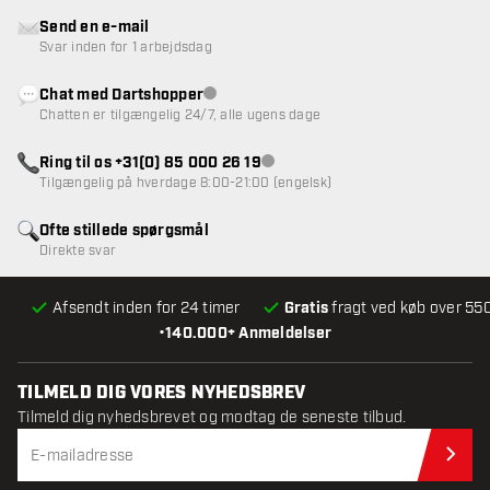
Send en e-mail
Svar inden for 1 arbejdsdag
Chat med Dartshopper
Kundeservice ikke tilgængelig
Chatten er tilgængelig 24/7, alle ugens dage
Ring til os +31(0) 85 000 26 19
Kundeservice ikke tilgængelig
Tilgængelig på hverdage 8:00-21:00 (engelsk)
Ofte stillede spørgsmål
Direkte svar
Afsendt inden for 24 timer
Gratis
fragt ved køb over 550
•
140.000+ Anmeldelser
TILMELD DIG VORES NYHEDSBREV
Tilmeld dig nyhedsbrevet og modtag de seneste tilbud.
Til