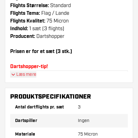
Flights Størrelse:
Standard
Flights Tema:
Flag / Lande
Flights Kvalitet:
75 Micron
Indhold:
1 sæt (3 flights)
Producent:
Dartshopper
Prisen er for et sæt (3 stk.)
Dartshopper-tip!
Læs mere
Sørg for, at du har masser af flights og shafts
på lager. Disse kan blive beskadiget eller
knækket ved brug.
PRODUKTSPECIFIKATIONER
Antal dartflights pr. sæt
3
Prøv en anden form, et andet materiale eller en
anden tykkelse på flights for at finde ud af,
Dartspiller
Ingen
hvilken der passer bedst til dig!
Materiale
75 Micron