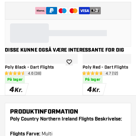
+
3
DISSE KUNNE OGSÅ VÆRE INTERESSANTE FOR DIG
tilføje til ønskeliste
Poly Black - Dart Flights
Poly Red - Dart Flights
åbn anmeldelsespanel
4.6 (38)
åbn anmeldelse
4.7 (12)
4.6 bedømmelsesstjerner
4.7 bedømmelsesstjerner
På lager
På lager
4
4
Kr.
Kr.
PRODUKTINFORMATION
Poly Country Northern Ireland Flights Beskrivelse:
Flights Farve:
Multi