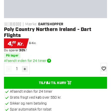
0.0
[
0
]
Mærke
:
DARTSHOPPER
0 bedømmelsesstjerner
Poly Country Northern Ireland - Dart
Flights
4
,
20
Kr.
6 Kr.
Du sparer
30%
!
På lager
Afsendt inden for 24 timer
-
+
Reducér antal
Øg antal
tilføje
TILFØJ TIL KURV
Afsendt inden for 24 timer
Gratis fragt ved køb over 550 kr.
Sikker og nem betaling
Spar automatisk for rabat