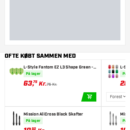
OFTE KØBT SAMMEN MED
L-Style Fantom EZ L3 Shape Green -
L-St
Dart Flights
ings
På lager
På l
63
,
28
75
Kr.
75 Kr.
Forest
TILFØJ TIL KURV
Mission AliCross Black Skafter
Missi
På lager
På l
50