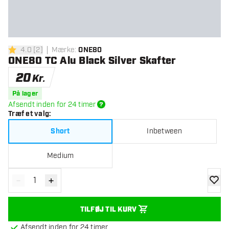
4.0
[
2
]
Mærke
:
ONE80
4 bedømmelsesstjerner
ONE80 TC Alu Black Silver Skafter
20
Kr.
På lager
Afsendt inden for 24 timer
Træf et valg
:
Short
Inbetween
Medium
-
+
Reducér antal
Øg antal
tilføje
TILFØJ TIL KURV
Afsendt inden for 24 timer