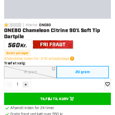
5.0
[
2
]
Mærke
:
ONE80
5 bedømmelsesstjerner
ONE80 Chameleon Citrine 90% Soft Tip
Dartpile
560
Kr.
Gratis levering
Snart på lager
Afsendelse inden for: 3-10 arbejdsdage
Træf et valg
:
18 gram
20 gram
-
+
Reducér antal
Øg antal
tilføje
TILFØJ TIL KURV
Afsendt inden for 24 timer
Gratis fragt ved køb over 550 kr.