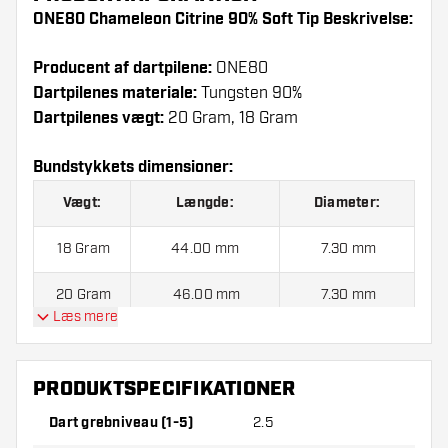
ONE80 Chameleon Citrine 90% Soft Tip Beskrivelse:
Producent af dartpilene:
ONE80
Dartpilenes materiale:
Tungsten 90%
Dartpilenes vægt:
20 Gram, 18 Gram
Bundstykkets dimensioner:
Vægt:
Længde:
Diameter:
18 Gram
44.00 mm
7.30 mm
20 Gram
46.00 mm
7.30 mm
Læs mere
ONE80 Chameleon Citrine 90% Soft Tip indeholder:
PRODUKTSPECIFIKATIONER
3 Dartpile, 3 Flights og 6 Skafter.
Dart grebniveau (1-5)
2.5