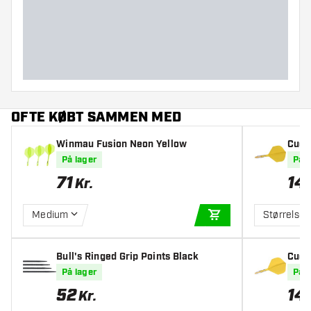
Dart diameter (MM)
Dart længde (MM)
OFTE KØBT SAMMEN MED
Winmau Fusion Neon Yellow
Cueso
ghts
På lager
På l
low -
71
14
Kr.
Medium
Størrelse 
TILFØJ TIL KURV
Bull's Ringed Grip Points Black
Cueso
ghts
På lager
På l
w - D
52
14
Kr.