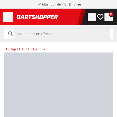
Afsendt inden for 24 timer
Menu
0
Konto
Min ønskel
Indk
tilbage til forsiden
søg
søg
Top 10 Soft Tip Dartpile