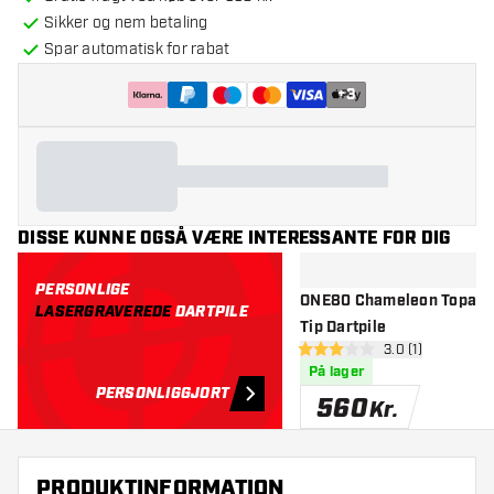
Sikker og nem betaling
Spar automatisk for rabat
+
3
DISSE KUNNE OGSÅ VÆRE INTERESSANTE FOR DIG
PERSONLIGE
ONE80 Chameleon Topaz 9
LASERGRAVEREDE
DARTPILE
Tip Dartpile
åbn anmeldelse
3.0 (1)
3 bedømmelsesstjerner
På lager
PERSONLIGGJORT
560
Kr.
PRODUKTINFORMATION