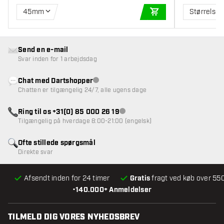
45mm
Størrelse 
TILFØJ TIL KURV
Send en e-mail
Svar inden for 1 arbejdsdag
Chat med Dartshopper
Kundeservice ikke tilgængelig
Chatten er tilgængelig 24/7, alle ugens dage
Ring til os +31(0) 85 000 26 19
Kundeservice ikke tilgængelig
Tilgængelig på hverdage 8:00-21:00 (engelsk)
Ofte stillede spørgsmål
Direkte svar
Afsendt inden for 24 timer
Gratis
fragt ved køb over 550
•
140.000+ Anmeldelser
TILMELD DIG VORES NYHEDSBREV