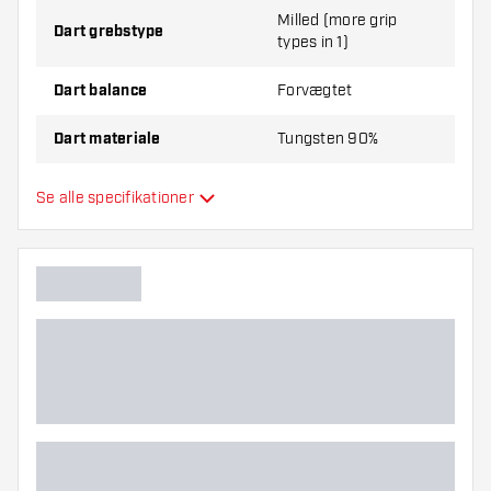
Milled (more grip
Dart grebstype
types in 1)
Dart balance
Forvægtet
Dart materiale
Tungsten 90%
Dartnæsegreb
Smooth
Se alle specifikationer
Dartspiller
Dart farve
Dartnæseform
Dart grebzone
Dart form
Dart vægt