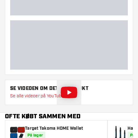
SE VIDEOEN OM DETTE PRODUKT
Se alle videoer på YouTube
OFTE KØBT SAMMEN MED
Target Takoma HOME Wallet
Harr
På lager
På l