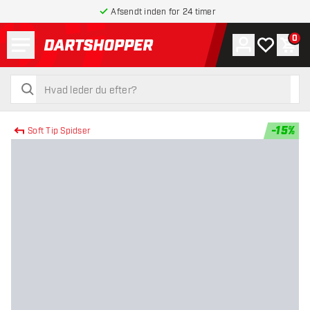
Afsendt inden for 24 timer
Menu
0
Konto
Min ønskel
Indk
tilbage til forsiden
søg
søg
-
15
%
Soft Tip Spidser