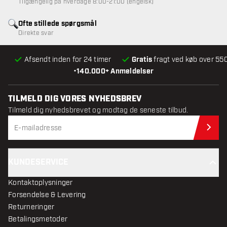
Tilgængelig på hverdage 8:00-21:00 (engelsk)
Ofte stillede spørgsmål
Direkte svar
Afsendt inden for 24 timer
Gratis
fragt ved køb over 550
•
140.000+ Anmeldelser
TILMELD DIG VORES NYHEDSBREV
Tilmeld dig nyhedsbrevet og modtag de seneste tilbud.
Til
KUNDESERVICE
Kontaktoplysninger
Forsendelse & Levering
Returneringer
Betalingsmetoder