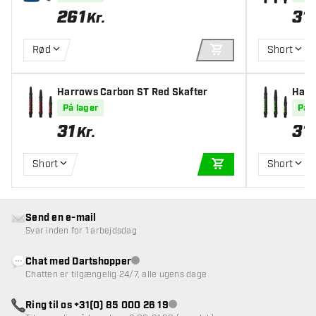
261
31
Kr.
Rød
Short
TILFØJ TIL KURV
Harrows Carbon ST Red Skafter
Harr
På lager
På l
31
31
Kr.
Short
Short
TILFØJ TIL KURV
Send en e-mail
Svar inden for 1 arbejdsdag
Chat med Dartshopper
Kundeservice ikke tilgængelig
Chatten er tilgængelig 24/7, alle ugens dage
Ring til os +31(0) 85 000 26 19
Kundeservice ikke tilgængelig