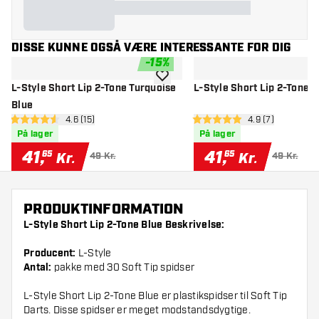
DISSE KUNNE OGSÅ VÆRE INTERESSANTE FOR DIG
-
15
%
tilføje til ønskeliste
L-Style Short Lip 2-Tone Turquoise
L-Style Short Lip 2-Tone P
Blue
åbn anmeldelsespanel
4.6 (15)
åbn anmeldelse
4.9 (7)
4.6 bedømmelsesstjerner
4.9 bedømmelsesstjerner
På lager
På lager
41
,
41
,
65
65
Kr.
Kr.
49 Kr.
49 Kr.
PRODUKTINFORMATION
L-Style Short Lip 2-Tone Blue Beskrivelse:
Producent:
L-Style
Antal:
pakke med 30 Soft Tip spidser
L-Style Short Lip 2-Tone Blue er plastikspidser til Soft Tip
Darts. Disse spidser er meget modstandsdygtige.