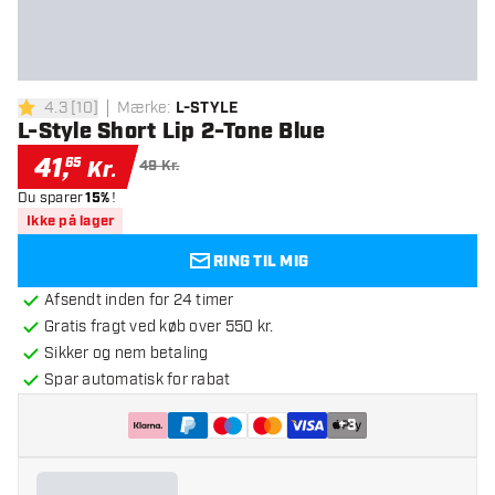
4.3
[
10
]
Mærke
:
L-STYLE
4.3 bedømmelsesstjerner
L-Style Short Lip 2-Tone Blue
41
,
65
Kr.
49 Kr.
Du sparer
15%
!
Ikke på lager
RING TIL MIG
Afsendt inden for 24 timer
Gratis fragt ved køb over 550 kr.
Sikker og nem betaling
Spar automatisk for rabat
+
3