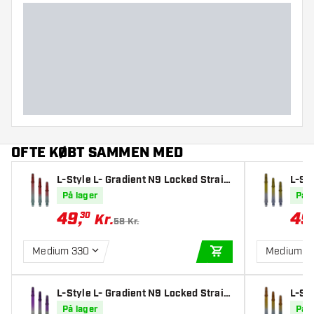
OFTE KØBT SAMMEN MED
L-Style L- Gradient N9 Locked Straig
L-Sty
ht Black & Red Skafter
ht Bl
På lager
På l
49
,
49
30
Kr.
58 Kr.
Medium 330
Medium 3
TILFØJ TIL KURV
L-Style L- Gradient N9 Locked Straig
L-Sty
ht Black & Purple Skafter
ht B
På lager
På l