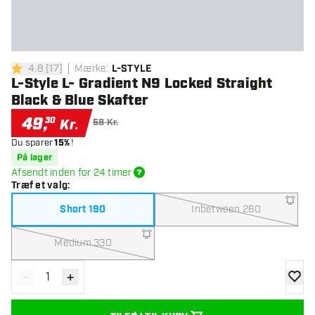
4.8
[
17
]
Mærke
:
L-STYLE
4.8 bedømmelsesstjerner
L-Style L- Gradient N9 Locked Straight
Black & Blue Skafter
49
,
30
Kr.
58 Kr.
Du sparer
15%
!
På lager
Afsendt inden for 24 timer
Træf et valg
:
Short 190
Inbetween 260
Medium 330
-
+
Reducér antal
Øg antal
tilføje