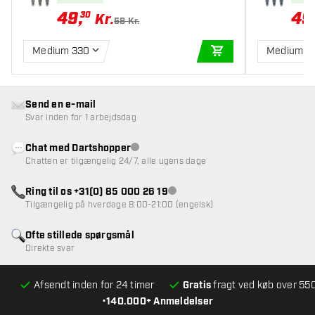
49
,
49
30
Kr.
58 Kr.
Medium 330
Medium 3
TILFØJ TIL KURV
Send en e-mail
Svar inden for 1 arbejdsdag
Chat med Dartshopper
Kundeservice ikke tilgængelig
Chatten er tilgængelig 24/7, alle ugens dage
Ring til os +31(0) 85 000 26 19
Kundeservice ikke tilgængelig
Tilgængelig på hverdage 8:00-21:00 (engelsk)
Ofte stillede spørgsmål
Direkte svar
Afsendt inden for 24 timer
Gratis
fragt ved køb over 550
•
140.000+ Anmeldelser