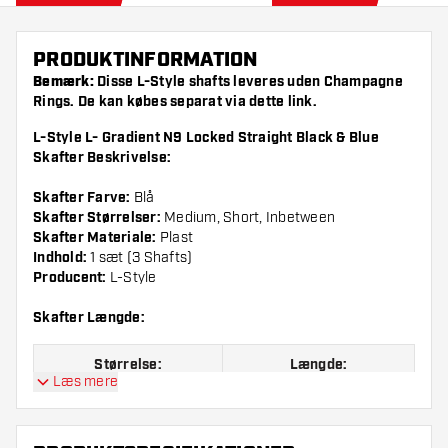
PRODUKTINFORMATION
Bemærk:
Disse L-Style shafts leveres uden Champagne
Rings. De kan købes separat via dette
link
.
L-Style L- Gradient N9 Locked Straight Black & Blue
Skafter Beskrivelse:
Skafter Farve:
Blå
Skafter Størrelser:
Medium, Short, Inbetween
Skafter Materiale:
Plast
Indhold:
1 sæt (3 Shafts)
Producent:
L-Style
Skafter Længde:
Størrelse:
Længde:
Læs mere
Størrelse 190
Short, 33 mm