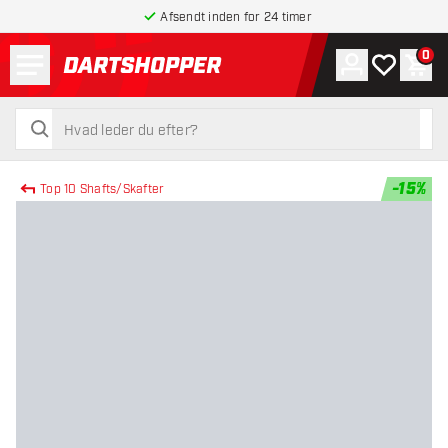
Afsendt inden for 24 timer
Menu
0
Konto
Min ønskel
Indk
tilbage til forsiden
søg
søg
-
15
%
Top 10 Shafts/Skafter