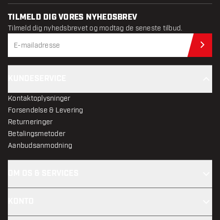
TILMELD DIG VORES NYHEDSBREV
Tilmeld dig nyhedsbrevet og modtag de seneste tilbud.
Til
KUNDESERVICE
Kontaktoplysninger
Forsendelse & Levering
Returneringer
Betalingsmetoder
Aanbudsanmodning
OM OS & SERVICES
KONTO