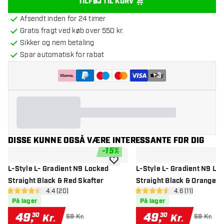
TILFØJ TIL KURV
Afsendt inden for 24 timer
Gratis fragt ved køb over 550 kr.
Sikker og nem betaling
Spar automatisk for rabat
+
3
DISSE KUNNE OGSÅ VÆRE INTERESSANTE FOR DIG
-
15
%
tilføje til ønskeliste
L-Style L- Gradient N9 Locked
L-Style L- Gradient N9 Lo
Straight Black & Red Skafter
Straight Black & Orange S
åbn anmeldelsespanel
4.4 (20)
åbn anmeldelse
4.6 (11)
4.4 bedømmelsesstjerner
4.6 bedømmelsesstjerner
På lager
På lager
49
,
49
,
30
30
Kr.
Kr.
58 Kr.
58 Kr.