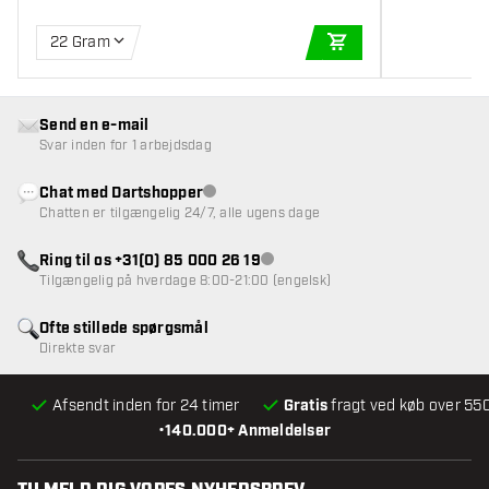
22 Gram
TILFØJ TIL KURV
Send en e-mail
Svar inden for 1 arbejdsdag
Chat med Dartshopper
Kundeservice ikke tilgængelig
Chatten er tilgængelig 24/7, alle ugens dage
Ring til os +31(0) 85 000 26 19
Kundeservice ikke tilgængelig
Tilgængelig på hverdage 8:00-21:00 (engelsk)
Ofte stillede spørgsmål
Direkte svar
Afsendt inden for 24 timer
Gratis
fragt ved køb over 550
•
140.000+ Anmeldelser