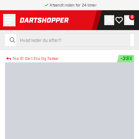
Afsendt inden for 24 timer
Menu
0
Konto
Min ønskel
Indk
tilbage til forsiden
søg
søg
-
35
%
Top 10 Dart Etui Og Tasker