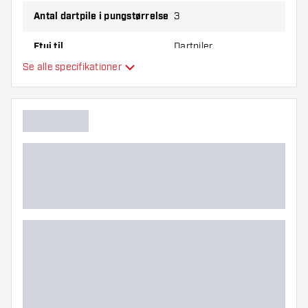
Antal dartpile i pungstørrelse
3
Etui til
Dartpiler
Se alle specifikationer
Hovedfarve