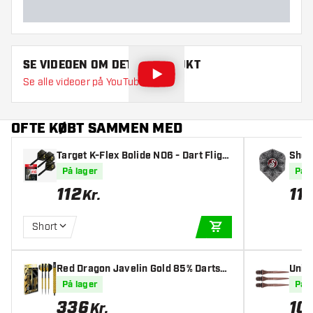
SE VIDEOEN OM DETTE PRODUKT
Se alle videoer på YouTube
OFTE KØBT SAMMEN MED
Target K-Flex Bolide NO6 - Dart Flight
Shot 
s
hts
På lager
På l
112
11
Kr.
K
Short
TILFØJ TIL KURV
Red Dragon Javelin Gold 85% Dartsho
Unico
pper Exclusives - Dartpile
vert
På lager
På l
336
10
Kr.