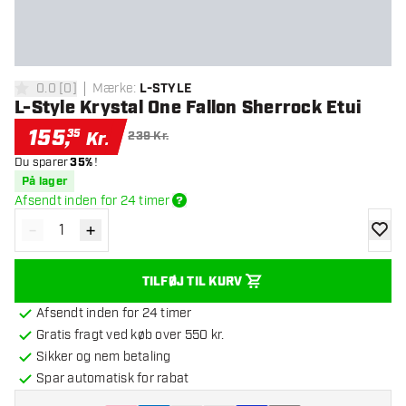
0.0
[
0
]
Mærke
:
L-STYLE
0 bedømmelsesstjerner
L-Style Krystal One Fallon Sherrock Etui
155
,
35
Kr.
239 Kr.
Du sparer
35%
!
På lager
Afsendt inden for 24 timer
-
+
Reducér antal
Øg antal
tilføje
TILFØJ TIL KURV
Afsendt inden for 24 timer
Gratis fragt ved køb over 550 kr.
Sikker og nem betaling
Spar automatisk for rabat