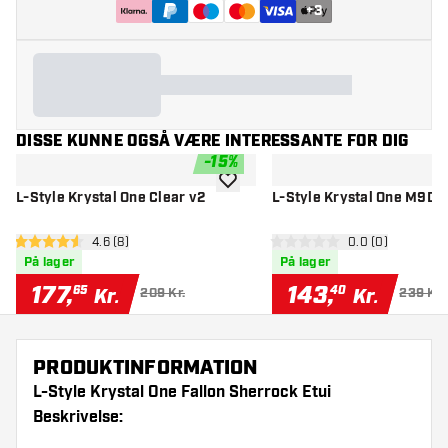
+
3
DISSE KUNNE OGSÅ VÆRE INTERESSANTE FOR DIG
-
15
%
tilføje til ønskeliste
L-Style Krystal One Clear v2
L-Style Krystal One M9D P
åbn anmeldelsespanel
4.6 (8)
åbn anmeldelse
0.0 (0)
4.6 bedømmelsesstjerner
0 bedømmelsesstjerner
På lager
På lager
177
,
143
,
65
40
Kr.
Kr.
209 Kr.
239 Kr.
PRODUKTINFORMATION
L-Style Krystal One Fallon Sherrock Etui
Beskrivelse: