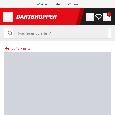
Afsendt inden for 24 timer
Menu
0
Konto
Min ønskel
Indk
tilbage til forsiden
søg
søg
Top 10 Flights