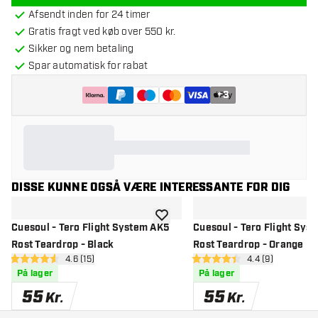
Afsendt inden for 24 timer
Gratis fragt ved køb over 550 kr.
Sikker og nem betaling
Spar automatisk for rabat
+
3
DISSE KUNNE OGSÅ VÆRE INTERESSANTE FOR DIG
tilføje til ønskeliste
Cuesoul - Tero Flight System AK5
Cuesoul - Tero Flight Sys
Rost Teardrop - Black
Rost Teardrop - Orange
åbn anmeldelsespanel
4.6 (15)
åbn anmeldelse
4.4 (9)
4.6 bedømmelsesstjerner
4.4 bedømmelsesstjerner
På lager
På lager
55
55
Kr.
Kr.