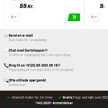
55
55
Kr.
S
S
TILFØJ TIL KURV
Send en e-mail
Svar inden for 1 arbejdsdag
Chat med Dartshopper
Kundeservice ikke tilgængelig
Chatten er tilgængelig 24/7, alle ugens dage
Ring til os +31(0) 85 000 26 19
Kundeservice ikke tilgængelig
Tilgængelig på hverdage 8:00-21:00 (engelsk)
Ofte stillede spørgsmål
Direkte svar
Afsendt inden for 24 timer
Gratis
fragt ved køb over 550
•
140.000+ Anmeldelser