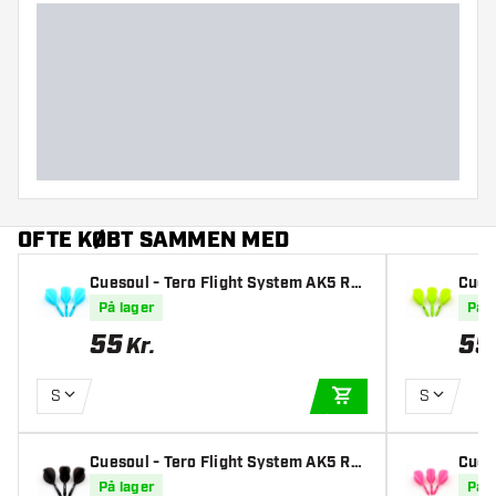
OFTE KØBT SAMMEN MED
Cuesoul - Tero Flight System AK5 Ro
Cues
st Teardrop - Blue
st Te
På lager
På l
55
55
Kr.
S
S
TILFØJ TIL KURV
Cuesoul - Tero Flight System AK5 Ro
Cues
st Teardrop - Black
st Te
På lager
På l