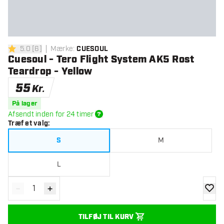
5.0
[
6
]
Mærke
:
CUESOUL
5 bedømmelsesstjerner
Cuesoul - Tero Flight System AK5 Rost
Teardrop - Yellow
55
Kr.
På lager
Afsendt inden for 24 timer
Træf et valg
:
S
M
L
-
+
Reducér antal
Øg antal
tilføje
TILFØJ TIL KURV