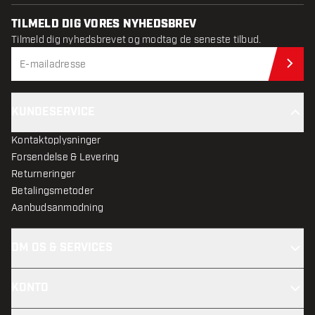
TILMELD DIG VORES NYHEDSBREV
Tilmeld dig nyhedsbrevet og modtag de seneste tilbud.
Til
KUNDESERVICE
Kontaktoplysninger
Forsendelse & Levering
Returneringer
Betalingsmetoder
Aanbudsanmodning
OM OS & SERVICES
KONTO