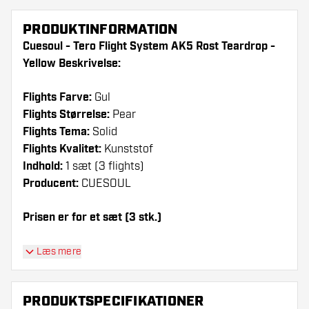
PRODUKTINFORMATION
Cuesoul - Tero Flight System AK5 Rost Teardrop -
Yellow Beskrivelse:
Flights Farve:
Gul
Flights Størrelse:
Pear
Flights Tema:
Solid
Flights Kvalitet:
Kunststof
Indhold:
1 sæt (3 flights)
Producent:
CUESOUL
Prisen er for et sæt (3 stk.)
Dartshopper-tip!
Læs mere
Sørg for, at du har masser af flights og shafts
på lager. Disse kan blive beskadiget eller
PRODUKTSPECIFIKATIONER