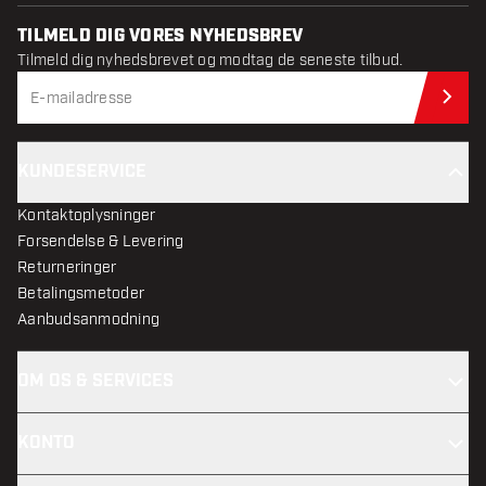
TILMELD DIG VORES NYHEDSBREV
Tilmeld dig nyhedsbrevet og modtag de seneste tilbud.
Til
KUNDESERVICE
Kontaktoplysninger
Forsendelse & Levering
Returneringer
Betalingsmetoder
Aanbudsanmodning
OM OS & SERVICES
KONTO