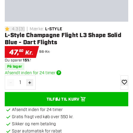
4.3
[
3
]
Mærke
:
L-STYLE
4.3 bedømmelsesstjerner
L-Style Champagne Flight L3 Shape Solid
Blue - Dart Flights
47
,
60
Kr.
56 Kr.
Du sparer
15%
!
På lager
Afsendt inden for 24 timer
-
+
Reducér antal
Øg antal
tilføje
TILFØJ TIL KURV
Afsendt inden for 24 timer
Gratis fragt ved køb over 550 kr.
Sikker og nem betaling
Spar automatisk for rabat