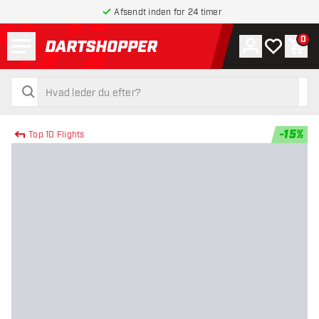
Afsendt inden for 24 timer
Menu
0
Konto
Min ønskel
Indk
tilbage til forsiden
søg
søg
-
15
%
Top 10 Flights