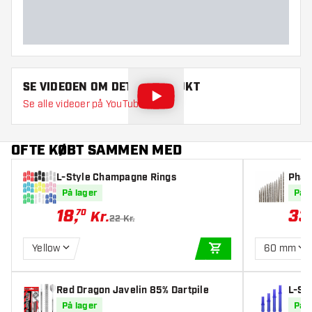
SE VIDEOEN OM DETTE PRODUKT
Se alle videoer på YouTube
OFTE KØBT SAMMEN MED
L-Style Champagne Rings
Phara
oints
På lager
På l
18
,
33
70
Kr.
22 Kr.
Yellow
60 mm
TILFØJ TIL KURV
Red Dragon Javelin 85% Dartpile
L-Sty
er
På lager
På l