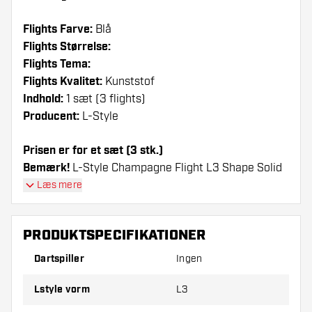
Flights Farve:
Blå
Flights Størrelse:
Flights Tema:
Flights Kvalitet:
Kunststof
Indhold:
1 sæt (3 flights)
Producent:
L-Style
Prisen er for et sæt (3 stk.)
Bemærk!
L-Style Champagne Flight L3 Shape Solid
Blue - Dart Flights kan kun bruges med L-Style
Læs mere
shafts eller Nylon shafts fra andre mærker.
PRODUKTSPECIFIKATIONER
Dartshopper-tip!
Dartspiller
Ingen
Sørg for, at du har masser af flights og shafts
på lager. Disse kan blive beskadiget eller
Lstyle vorm
L3
knækket ved brug.