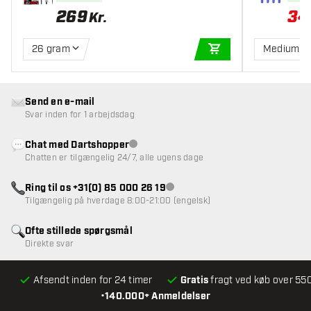
269
34
Kr.
26 gram
Medium 3
TILFØJ TIL KURV
Send en e-mail
Svar inden for 1 arbejdsdag
Chat med Dartshopper
Kundeservice ikke tilgængelig
Chatten er tilgængelig 24/7, alle ugens dage
Ring til os +31(0) 85 000 26 19
Kundeservice ikke tilgængelig
Tilgængelig på hverdage 8:00-21:00 (engelsk)
Ofte stillede spørgsmål
Direkte svar
Afsendt inden for 24 timer
Gratis
fragt ved køb over 550
•
140.000+ Anmeldelser