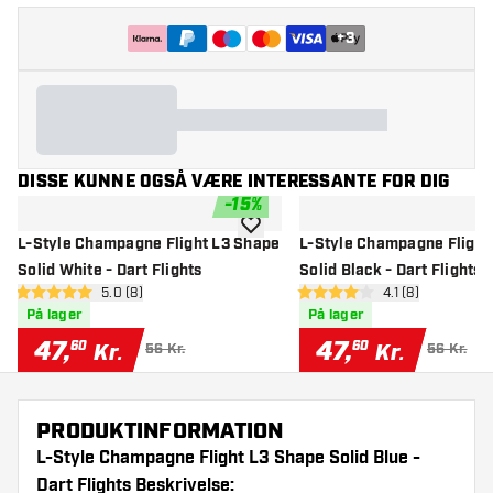
+
3
DISSE KUNNE OGSÅ VÆRE INTERESSANTE FOR DIG
-
15
%
tilføje til ønskeliste
L-Style Champagne Flight L3 Shape
L-Style Champagne Flight
Solid White - Dart Flights
Solid Black - Dart Flights
åbn anmeldelsespanel
5.0 (8)
åbn anmeldelses
4.1 (8)
5 bedømmelsesstjerner
4.1 bedømmelsesstjerner
På lager
På lager
47
,
47
,
60
60
Kr.
Kr.
56 Kr.
56 Kr.
PRODUKTINFORMATION
L-Style Champagne Flight L3 Shape Solid Blue -
Dart Flights Beskrivelse: