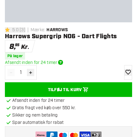
5.0
[
3
]
Mærke
:
HARROWS
5 bedømmelsesstjerner
Harrows Supergrip NO6 - Dart Flights
8
,
95
Kr.
På lager
Afsendt inden for 24 timer
-
+
Reducér antal
Øg antal
tilføje
TILFØJ TIL KURV
Afsendt inden for 24 timer
Gratis fragt ved køb over 550 kr.
Sikker og nem betaling
Spar automatisk for rabat
+
3