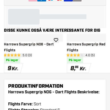
DISSE KUNNE OGSÅ VÆRE INTERESSANTE FOR DIG
tilføje til ønskeliste
Harrows Supergrip NO6 - Dart
Harrows Supergrip Red - 
Flights
Flights
åbn anmeldelsespanel
5.0 (3)
åbn anmeldelse
4.0 (5)
5 bedømmelsesstjerner
4 bedømmelsesstjerner
På lager
På lager
9
8
,
95
Kr.
Kr.
PRODUKTINFORMATION
Harrows Supergrip NO6 - Dart Flights Beskrivelse:
Flights Farve:
Sort