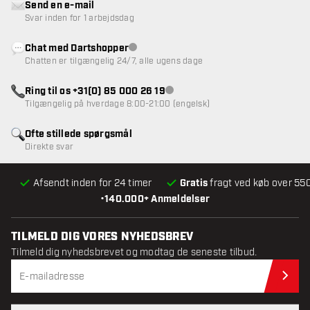
Send en e-mail
Svar inden for 1 arbejdsdag
Chat med Dartshopper
Kundeservice ikke tilgængelig
Chatten er tilgængelig 24/7, alle ugens dage
Ring til os +31(0) 85 000 26 19
Kundeservice ikke tilgængelig
Tilgængelig på hverdage 8:00-21:00 (engelsk)
Ofte stillede spørgsmål
Direkte svar
Afsendt inden for 24 timer
Gratis
fragt ved køb over 550
•
140.000+ Anmeldelser
TILMELD DIG VORES NYHEDSBREV
Tilmeld dig nyhedsbrevet og modtag de seneste tilbud.
Til