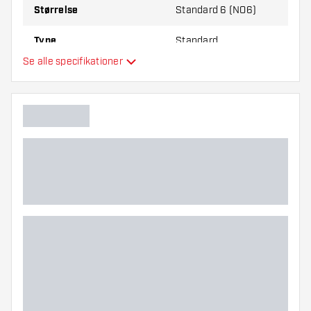
Størrelse
Standard 6 (NO6)
Type
Standard
Se alle specifikationer
Fleksibilitet
Hovedfarve