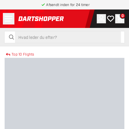
Afsendt inden for 24 timer
Menu
0
Konto
Min ønskel
Indk
tilbage til forsiden
søg
søg
Top 10 Flights