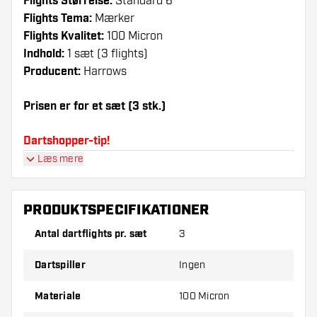
Flights Størrelse:
Standard 6
Flights Tema:
Mærker
Flights Kvalitet:
100 Micron
Indhold:
1 sæt (3 flights)
Producent:
Harrows
Prisen er for et sæt (3 stk.)
Dartshopper-tip!
Læs mere
Sørg for, at du har masser af flights og shafts
på lager. Disse kan blive beskadiget eller
knækket ved brug.
PRODUKTSPECIFIKATIONER
Antal dartflights pr. sæt
3
Prøv en anden form, et andet materiale eller en
anden tykkelse på flights for at finde ud af,
Dartspiller
Ingen
hvilken der passer bedst til dig!
Materiale
100 Micron