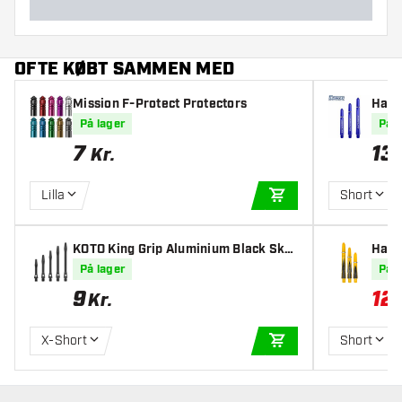
OFTE KØBT SAMMEN MED
Mission F-Protect Protectors
Harr
På lager
På l
7
13
Kr.
Lilla
Short
TILFØJ TIL KURV
KOTO King Grip Aluminium Black Skaf
Harr
ter
fter
På lager
På l
9
12
Kr.
X-Short
Short
TILFØJ TIL KURV