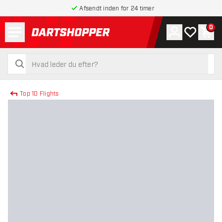
Afsendt inden for 24 timer
Menu
0
Konto
Min ønskel
Indk
tilbage til forsiden
søg
søg
Top 10 Flights