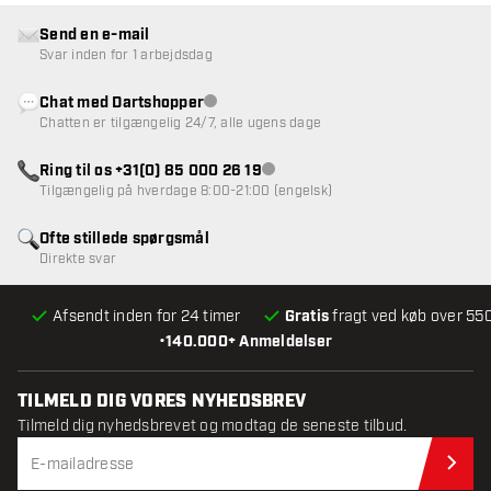
Send en e-mail
Svar inden for 1 arbejdsdag
Chat med Dartshopper
Kundeservice ikke tilgængelig
Chatten er tilgængelig 24/7, alle ugens dage
Ring til os +31(0) 85 000 26 19
Kundeservice ikke tilgængelig
Tilgængelig på hverdage 8:00-21:00 (engelsk)
Ofte stillede spørgsmål
Direkte svar
Afsendt inden for 24 timer
Gratis
fragt ved køb over 550
•
140.000+ Anmeldelser
TILMELD DIG VORES NYHEDSBREV
Tilmeld dig nyhedsbrevet og modtag de seneste tilbud.
Til