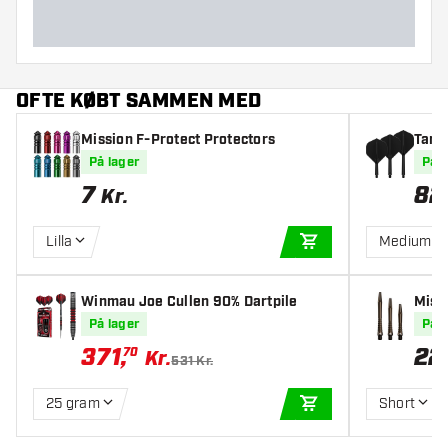
OFTE KØBT SAMMEN MED
Mission F-Protect Protectors
Targe
s
På lager
På l
7
82
Kr.
Lilla
Medium
TILFØJ TIL KURV
Winmau Joe Cullen 90% Dartpile
Miss
ed B
På lager
På l
371
,
22
70
Kr.
531 Kr.
25 gram
Short
TILFØJ TIL KURV