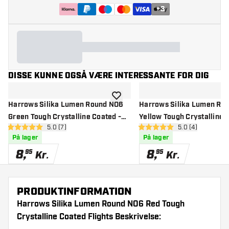
+
3
DISSE KUNNE OGSÅ VÆRE INTERESSANTE FOR DIG
tilføje til ønskeliste
Harrows Silika Lumen Round NO6
Harrows Silika Lumen Ro
Green Tough Crystalline Coated -
Yellow Tough Crystalline 
åbn anmeldelsespanel
5.0 (7)
åbn anmeldelse
5.0 (4)
Dart Flights
Dart Flights
5 bedømmelsesstjerner
5 bedømmelsesstjerner
På lager
På lager
8
,
8
,
95
95
Kr.
Kr.
PRODUKTINFORMATION
Harrows Silika Lumen Round NO6 Red Tough
Crystalline Coated Flights Beskrivelse: