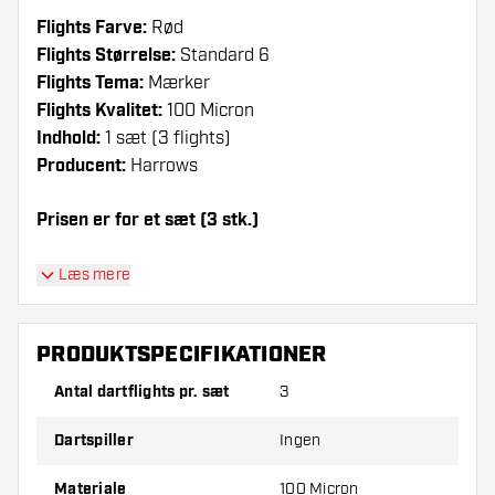
Flights Farve:
Rød
Flights Størrelse:
Standard 6
Flights Tema:
Mærker
Flights Kvalitet:
100 Micron
Indhold:
1 sæt (3 flights)
Producent:
Harrows
Prisen er for et sæt (3 stk.)
Dartshopper-tip!
Læs mere
Sørg for, at du har masser af flights og shafts
på lager. Disse kan blive beskadiget eller
PRODUKTSPECIFIKATIONER
knækket ved brug.
Antal dartflights pr. sæt
3
Prøv en anden form, et andet materiale eller en
Dartspiller
Ingen
anden tykkelse på flights for at finde ud af,
hvilken der passer bedst til dig!
Materiale
100 Micron