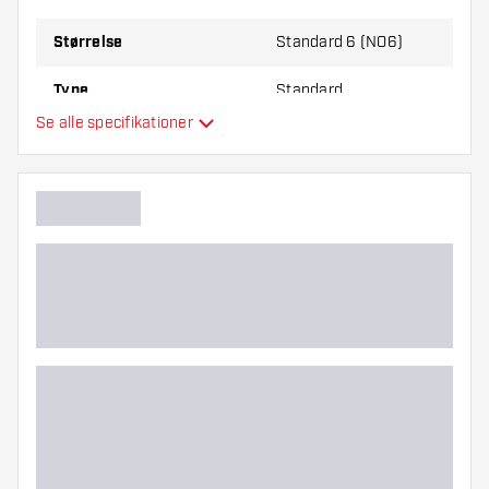
Størrelse
Standard 6 (NO6)
Type
Standard
Se alle specifikationer
Fleksibilitet
Hovedfarve