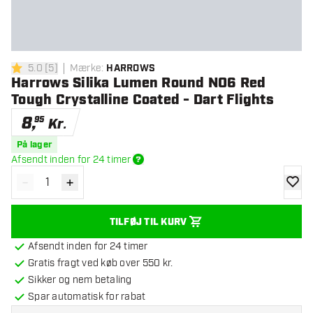
5.0
[
5
]
Mærke
:
HARROWS
5 bedømmelsesstjerner
Harrows Silika Lumen Round NO6 Red
Tough Crystalline Coated - Dart Flights
8
,
95
Kr.
På lager
Afsendt inden for 24 timer
-
+
Reducér antal
Øg antal
tilføje
TILFØJ TIL KURV
Afsendt inden for 24 timer
Gratis fragt ved køb over 550 kr.
Sikker og nem betaling
Spar automatisk for rabat